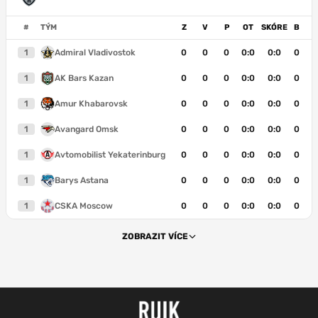
#
TÝM
Z
V
P
OT
SKÓRE
B
1
Admiral Vladivostok
0
0
0
0:0
0:0
0
1
AK Bars Kazan
0
0
0
0:0
0:0
0
1
Amur Khabarovsk
0
0
0
0:0
0:0
0
1
Avangard Omsk
0
0
0
0:0
0:0
0
1
Avtomobilist Yekaterinburg
0
0
0
0:0
0:0
0
1
Barys Astana
0
0
0
0:0
0:0
0
1
CSKA Moscow
0
0
0
0:0
0:0
0
ZOBRAZIT VÍCE