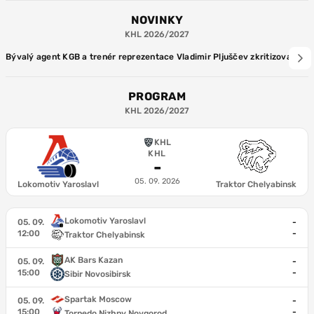
NOVINKY
KHL 2026/2027
Bývalý agent KGB a trenér reprezentace Vladimir Pljuščev zkritizoval ru
PROGRAM
KHL 2026/2027
KHL
KHL
-
05. 09. 2026
Lokomotiv Yaroslavl
Traktor Chelyabinsk
Lokomotiv Yaroslavl
05. 09.
-
12:00
-
Traktor Chelyabinsk
AK Bars Kazan
05. 09.
-
15:00
-
Sibir Novosibirsk
Spartak Moscow
05. 09.
-
15:00
-
Torpedo Nizhny Novgorod