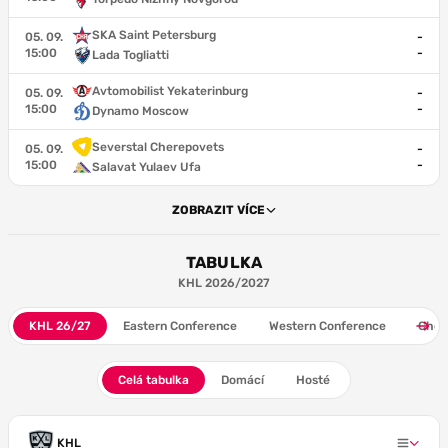
SKA Saint Petersburg
05. 09.
-
15:00
-
Lada Togliatti
Avtomobilist Yekaterinburg
05. 09.
-
15:00
-
Dynamo Moscow
Severstal Cherepovets
05. 09.
-
15:00
-
Salavat Yulaev Ufa
ZOBRAZIT VÍCE
TABULKA
KHL 2026/2027
KHL 26/27
Eastern Conference
Western Conference
Cher
Celá tabulka
Domácí
Hosté
KHL