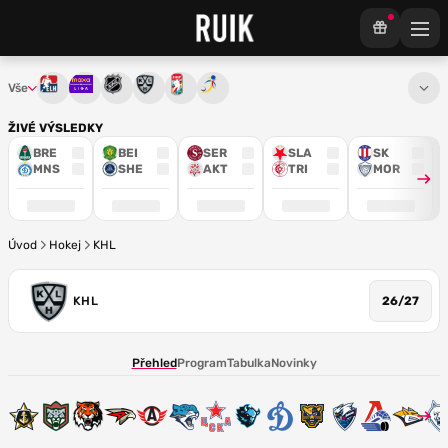
Vše
Tipsport extraliga
Maxa liga
NHL
KHL
Mistrovství světa
Euro Hockey Tour
ŽIVÉ VÝSLEDKY
BRE
BEI
SER
SLA
SK
MNS
SHE
AKT
TRI
MOR
Úvod
Hokej
KHL
KHL
26/27
Přehled
Program
Tabulka
Novinky