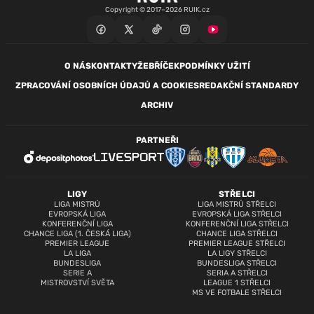
Copyright © 2017–2026 RUIK.cz
O NÁS
KONTAKTY
ŽEBŘÍČEK
PODMÍNKY UŽITÍ
ZPRACOVÁNÍ OSOBNÍCH ÚDAJŮ A COOKIES
REDAKČNÍ STANDARDY
ARCHIV
PARTNEŘI
LIGY
STŘELCI
LIGA MISTRŮ
LIGA MISTRŮ STŘELCI
EVROPSKÁ LIGA
EVROPSKÁ LIGA STŘELCI
KONFERENČNÍ LIGA
KONFERENČNÍ LIGA STŘELCI
CHANCE LIGA (1. ČESKÁ LIGA)
CHANCE LIGA STŘELCI
PREMIER LEAGUE
PREMIER LEAGUE STŘELCI
LA LIGA
LA LIGY STŘELCI
BUNDESLIGA
BUNDESLIGA STŘELCI
SERIE A
SERIA A STŘELCI
MISTROVSTVÍ SVĚTA
LEAGUE 1 STŘELCI
MS VE FOTBALE STŘELCI