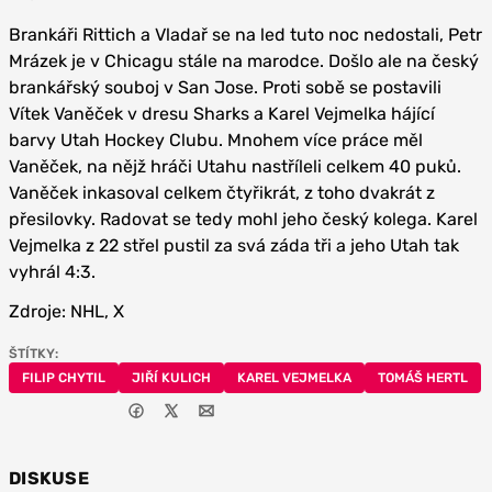
Brankáři Rittich a Vladař se na led tuto noc nedostali, Petr
Mrázek je v Chicagu stále na marodce. Došlo ale na český
brankářský souboj v San Jose. Proti sobě se postavili
Vítek Vaněček v dresu Sharks a Karel Vejmelka hájící
barvy Utah Hockey Clubu. Mnohem více práce měl
Vaněček, na nějž hráči Utahu nastříleli celkem 40 puků.
Vaněček inkasoval celkem čtyřikrát, z toho dvakrát z
přesilovky. Radovat se tedy mohl jeho český kolega. Karel
Vejmelka z 22 střel pustil za svá záda tři a jeho Utah tak
vyhrál 4:3.
Zdroje: NHL, X
ŠTÍTKY:
FILIP CHYTIL
JIŘÍ KULICH
KAREL VEJMELKA
TOMÁŠ HERTL
DISKUSE