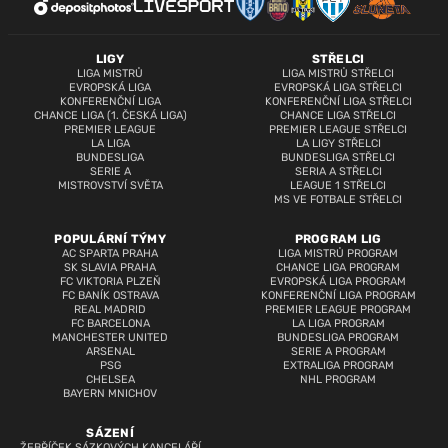
LIGY
STŘELCI
LIGA MISTRŮ
LIGA MISTRŮ STŘELCI
EVROPSKÁ LIGA
EVROPSKÁ LIGA STŘELCI
KONFERENČNÍ LIGA
KONFERENČNÍ LIGA STŘELCI
CHANCE LIGA (1. ČESKÁ LIGA)
CHANCE LIGA STŘELCI
PREMIER LEAGUE
PREMIER LEAGUE STŘELCI
LA LIGA
LA LIGY STŘELCI
BUNDESLIGA
BUNDESLIGA STŘELCI
SERIE A
SERIA A STŘELCI
MISTROVSTVÍ SVĚTA
LEAGUE 1 STŘELCI
MS VE FOTBALE STŘELCI
POPULÁRNÍ TÝMY
PROGRAM LIG
AC SPARTA PRAHA
LIGA MISTRŮ PROGRAM
SK SLAVIA PRAHA
CHANCE LIGA PROGRAM
FC VIKTORIA PLZEŇ
EVROPSKÁ LIGA PROGRAM
FC BANÍK OSTRAVA
KONFERENČNÍ LIGA PROGRAM
REAL MADRID
PREMIER LEAGUE PROGRAM
FC BARCELONA
LA LIGA PROGRAM
MANCHESTER UNITED
BUNDESLIGA PROGRAM
ARSENAL
SERIE A PROGRAM
PSG
EXTRALIGA PROGRAM
CHELSEA
NHL PROGRAM
BAYERN MNICHOV
SÁZENÍ
ŽEBŘÍČEK SÁZKOVÝCH KANCELÁŘÍ