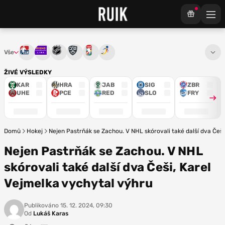
Vše
Tipsport extraliga
Maxa liga
NHL
KHL
Mistrovství světa
Euro Hockey Tour
ŽIVÉ VÝSLEDKY
KAR
HRA
JAB
SIG
ZBR
UHE
PCE
RED
SLO
FRY
Domů
Hokej
Nejen Pastrňák se Zachou. V NHL skórovali také další dva Češi
Nejen Pastrňák se Zachou. V NHL
skórovali také další dva Češi, Karel
Vejmelka vychytal výhru
Publikováno
15. 12. 2024, 09:30
Od
Lukáš Karas