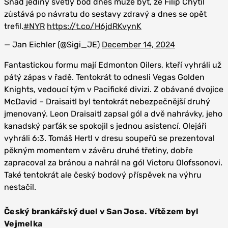
Snad jediný světlý bod dnes může být, že Filip Chytil
zůstává po návratu do sestavy zdravý a dnes se opět
trefil.
#NYR
https://t.co/H6jdRKvynK
— Jan Eichler (@Sigi_JE)
December 14, 2024
Fantastickou formu mají Edmonton Oilers, kteří vyhráli už
pátý zápas v řadě. Tentokrát to odnesli Vegas Golden
Knights, vedoucí tým v Pacifické divizi. Z obávané dvojice
McDavid – Draisaitl byl tentokrát nebezpečnější druhý
jmenovaný. Leon Draisaitl zapsal gól a dvě nahrávky, jeho
kanadský parťák se spokojil s jednou asistencí. Olejáři
vyhráli 6:3. Tomáš Hertl v dresu soupeřů se prezentoval
pěkným momentem v závěru druhé třetiny, dobře
zapracoval za bránou a nahrál na gól Victoru Olofssonovi.
Také tentokrát ale český bodový příspěvek na výhru
nestačil.
Český brankářský duel v San Jose. Vítězem byl
Vejmelka