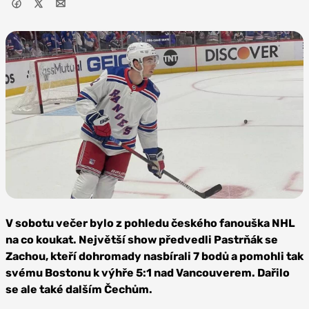
Foto: Tlop2000,
CC BY-SA 4.0
V sobotu večer bylo z pohledu českého fanouška NHL
na co koukat. Největší show předvedli Pastrňák se
Zachou, kteří dohromady nasbírali 7 bodů a pomohli tak
svému Bostonu k výhře 5:1 nad Vancouverem. Dařilo
se ale také dalším Čechům.