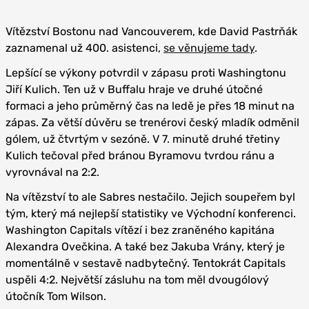
Vítězství Bostonu nad Vancouverem, kde David Pastrňák
zaznamenal už 400. asistenci,
se věnujeme tady
.
Lepšící se výkony potvrdil v zápasu proti Washingtonu
Jiří Kulich. Ten už v Buffalu hraje ve druhé útočné
formaci a jeho průměrný čas na ledě je přes 18 minut na
zápas. Za větší důvěru se trenérovi český mladík odměnil
gólem, už čtvrtým v sezóně. V 7. minutě druhé třetiny
Kulich tečoval před bránou Byramovu tvrdou ránu a
vyrovnával na 2:2.
Na vítězství to ale Sabres nestačilo. Jejich soupeřem byl
tým, který má nejlepší statistiky ve Východní konferenci.
Washington Capitals vítězí i bez zraněného kapitána
Alexandra Ovečkina. A také bez Jakuba Vrány, který je
momentálně v sestavě nadbytečný. Tentokrát Capitals
uspěli 4:2. Největší zásluhu na tom měl dvougólový
útočník Tom Wilson.