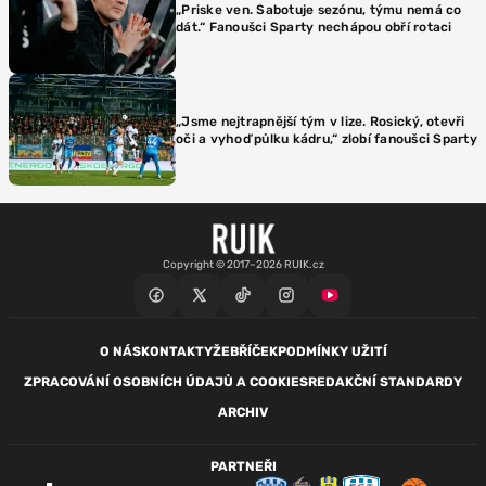
„Priske ven. Sabotuje sezónu, týmu nemá co
dát.“ Fanoušci Sparty nechápou obří rotaci
„Jsme nejtrapnější tým v lize. Rosický, otevři
oči a vyhoď půlku kádru,“ zlobí fanoušci Sparty
Copyright © 2017–2026 RUIK.cz
O NÁS
KONTAKTY
ŽEBŘÍČEK
PODMÍNKY UŽITÍ
ZPRACOVÁNÍ OSOBNÍCH ÚDAJŮ A COOKIES
REDAKČNÍ STANDARDY
ARCHIV
PARTNEŘI