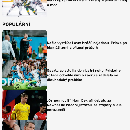
Maxa liga před startem: Změny v play-off i boj
o moc
POPULÁRNÍ
Nešlo vystřídat osm hráčů najednou. Priske po
blamáži zuřil a přiznal průšvih
Sparta se střelila do vlastní nohy. Priskeho
rotace odhalila iluzi o kádru a zadělala na
dlouhodobý problém
„On nemluví?“ Horníček při debutu za
Newcastle nadchl jistotou, se stopery si ale
nerozuměl