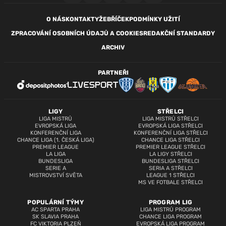
O NÁS
KONTAKTY
ŽEBŘÍČEK
PODMÍNKY UŽITÍ
ZPRACOVÁNÍ OSOBNÍCH ÚDAJŮ A COOKIES
REDAKČNÍ STANDARDY
ARCHIV
PARTNEŘI
LIGY
STŘELCI
LIGA MISTRŮ
LIGA MISTRŮ STŘELCI
EVROPSKÁ LIGA
EVROPSKÁ LIGA STŘELCI
KONFERENČNÍ LIGA
KONFERENČNÍ LIGA STŘELCI
CHANCE LIGA (1. ČESKÁ LIGA)
CHANCE LIGA STŘELCI
PREMIER LEAGUE
PREMIER LEAGUE STŘELCI
LA LIGA
LA LIGY STŘELCI
BUNDESLIGA
BUNDESLIGA STŘELCI
SERIE A
SERIA A STŘELCI
MISTROVSTVÍ SVĚTA
LEAGUE 1 STŘELCI
MS VE FOTBALE STŘELCI
POPULÁRNÍ TÝMY
PROGRAM LIG
AC SPARTA PRAHA
LIGA MISTRŮ PROGRAM
SK SLAVIA PRAHA
CHANCE LIGA PROGRAM
FC VIKTORIA PLZEŇ
EVROPSKÁ LIGA PROGRAM