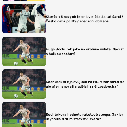
Kterých 5 nových jmen by mělo dostat šanci?
Česko čeká po MS generační obměna
Hugo Sochůrek jako na školním výletě. Návrat
s hořkou pachutí
Sochůrek si žije svůj sen na MS. V zahraničí ho
ale přejmenovali a udělali z něj „padoucha“
Sochůrkova hodnota raketově stoupá. Jak by
urychlilo růst mistrovství světa?