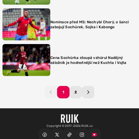
Nominace před MS: Nechybí Chorý, o šanci
zabojují Sochůrek, Sojka i Kabongo
Cena Sochůrka stoupá vzhůru! Nadějný
záložník je hodnotnější než Kuchta i Vojta
1
2
Copyright © 2017–2026 RUIK.cz