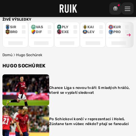
ŽIVÉ VÝSLEDKY
SIR
VAS
PLY
KAI
KUR
BRO
DIF
EXE
LEV
PRO
Domů
Hugo Sochůrek
HUGO SOCHŮREK
Chance Liga s novou tváří: 5 mladých hráčů,
které se vyplatí sledovat
Po Schickovi končí v reprezentaci i Holeš.
Zůstane tam vůbec někdo? ptají se fanoušci