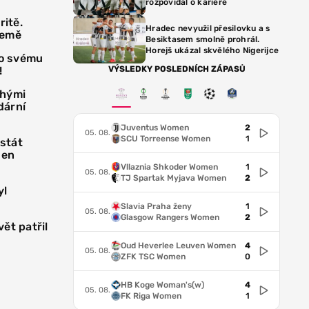
rozpovídal o kariéře
ritě.
Hradec nevyužil přesilovku a s
země
Besiktasem smolně prohrál.
Horejš ukázal skvělého Nigerijce
ko svému
!
VÝSLEDKY POSLEDNÍCH ZÁPASŮ
ohými
dární
Juventus Women
2
05. 08.
SCU Torreense Women
1
 stát
sen
Vllaznia Shkoder Women
1
05. 08.
TJ Spartak Myjava Women
2
yl
Slavia Praha ženy
1
05. 08.
Glasgow Rangers Women
2
ět patřil
Oud Heverlee Leuven Women
4
05. 08.
ZFK TSC Women
0
HB Koge Woman's(w)
4
05. 08.
FK Riga Women
1