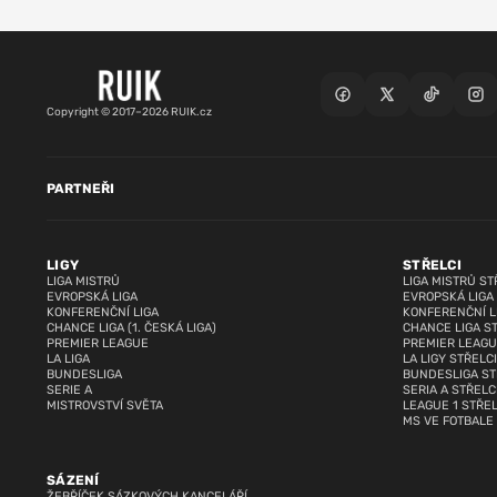
Copyright © 2017–2026 RUIK.cz
PARTNEŘI
LIGY
STŘELCI
LIGA MISTRŮ
LIGA MISTRŮ ST
EVROPSKÁ LIGA
EVROPSKÁ LIGA
KONFERENČNÍ LIGA
KONFERENČNÍ L
CHANCE LIGA (1. ČESKÁ LIGA)
CHANCE LIGA S
PREMIER LEAGUE
PREMIER LEAGU
LA LIGA
LA LIGY STŘELCI
BUNDESLIGA
BUNDESLIGA ST
SERIE A
SERIA A STŘELC
MISTROVSTVÍ SVĚTA
LEAGUE 1 STŘEL
MS VE FOTBALE
SÁZENÍ
ŽEBŘÍČEK SÁZKOVÝCH KANCELÁŘÍ