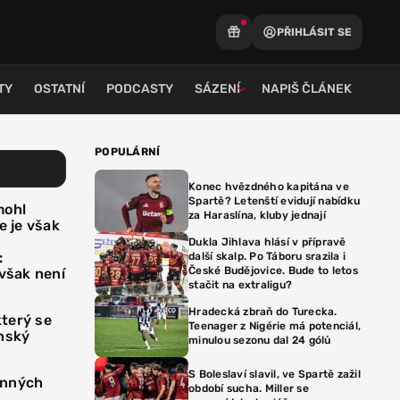
PŘIHLÁSIT SE
TY
OSTATNÍ
PODCASTY
SÁZENÍ
NAPIŠ ČLÁNEK
POPULÁRNÍ
Konec hvězdného kapitána ve
Spartě? Letenští evidují nabídku
mohl
za Haraslína, kluby jednají
e je však
Dukla Jihlava hlásí v přípravě
:
další skalp. Po Táboru srazila i
České Budějovice. Bude to letos
 však není
stačit na extraligu?
Hradecká zbraň do Turecka.
terý se
Teenager z Nigérie má potenciál,
inský
minulou sezonu dal 24 gólů
S Boleslaví slavil, ve Spartě zažil
inných
období sucha. Miller se