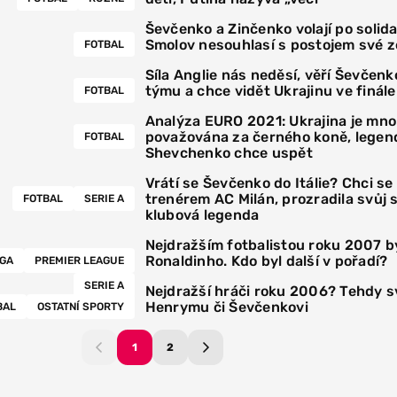
Ševčenko a Zinčenko volají po solida
Smolov nesouhlasí s postojem své 
FOTBAL
Síla Anglie nás neděsí, věří Ševčen
týmu a chce vidět Ukrajinu ve finále
FOTBAL
Analýza EURO 2021: Ukrajina je mn
považována za černého koně, legen
FOTBAL
Shevchenko chce uspět
Vrátí se Ševčenko do Itálie? Chci se
trenérem AC Milán, prozradila svůj 
FOTBAL
SERIE A
klubová legenda
Nejdražším fotbalistou roku 2007 b
Ronaldinho. Kdo byl další v pořadí?
IGA
PREMIER LEAGUE
SERIE A
Nejdražší hráči roku 2006? Tehdy sv
Henrymu či Ševčenkovi
BAL
OSTATNÍ SPORTY
1
2