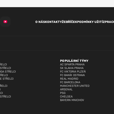
O NÁS
KONTAKTY
ŽEBŘÍČEK
PODMÍNKY UŽITÍ
ZPRAC
POPULÁRNÍ TÝMY
ŘELCI
AC SPARTA PRAHA
 STŘELCI
SK SLAVIA PRAHA
IGA STŘELCI
FC VIKTORIA PLZEŇ
TŘELCI
FC BANÍK OSTRAVA
E STŘELCI
REAL MADRID
FC BARCELONA
ŘELCI
MANCHESTER UNITED
I
ARSENAL
CI
PSG
 STŘELCI
CHELSEA
BAYERN MNICHOV