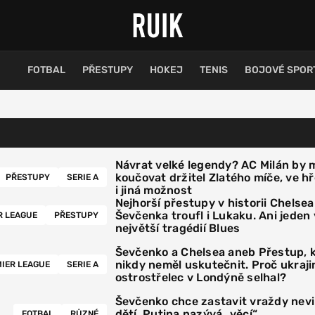
FOTBAL
PŘESTUPY
HOKEJ
TENIS
BOJOVÉ SPOR
Návrat velké legendy? AC Milán by 
koučovat držitel Zlatého míče, ve hř
PŘESTUPY
SERIE A
i jiná možnost
Nejhorší přestupy v historii Chelsea
Ševčenka troufl i Lukaku. Ani jeden
R LEAGUE
PŘESTUPY
největší tragédií Blues
Ševčenko a Chelsea aneb Přestup, k
nikdy neměl uskutečnit. Proč ukraj
IER LEAGUE
SERIE A
ostrostřelec v Londýně selhal?
Ševčenko chce zastavit vraždy nev
dětí, Putina nazývá „věcí“
FOTBAL
RŮZNÉ