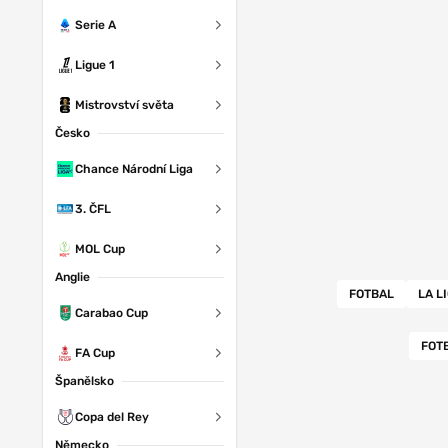
Serie A
Ligue 1
Mistrovství světa
Česko
Chance Národní Liga
3. ČFL
MOL Cup
Anglie
FOTBAL
LA L
Carabao Cup
FOT
FA Cup
Španělsko
Copa del Rey
Německo