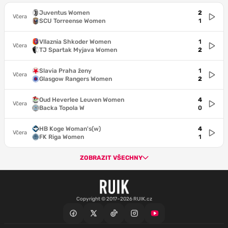
Juventus Women
2
Včera
SCU Torreense Women
1
Vllaznia Shkoder Women
1
Včera
TJ Spartak Myjava Women
2
Slavia Praha ženy
1
Včera
Glasgow Rangers Women
2
Oud Heverlee Leuven Women
4
Včera
Backa Topola W
0
HB Koge Woman's(w)
4
Včera
FK Riga Women
1
ZOBRAZIT VŠECHNY
Copyright © 2017–2026 RUIK.cz