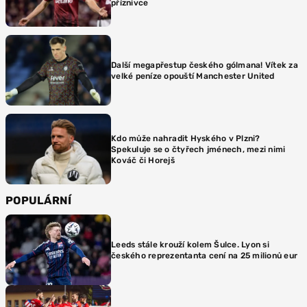
příznivce
Další megapřestup českého gólmana! Vítek za
velké peníze opouští Manchester United
Kdo může nahradit Hyského v Plzni?
Spekuluje se o čtyřech jménech, mezi nimi
Kováč či Horejš
POPULÁRNÍ
Leeds stále krouží kolem Šulce. Lyon si
českého reprezentanta cení na 25 milionů eur