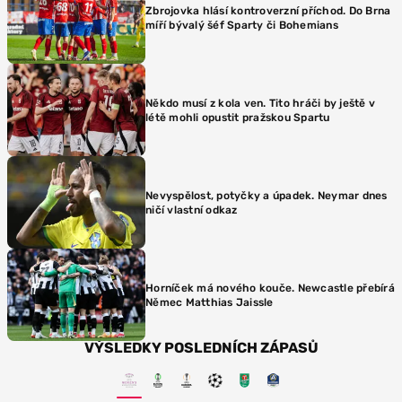
Zbrojovka hlásí kontroverzní příchod. Do Brna
míří bývalý šéf Sparty či Bohemians
Někdo musí z kola ven. Tito hráči by ještě v
létě mohli opustit pražskou Spartu
Nevyspělost, potyčky a úpadek. Neymar dnes
ničí vlastní odkaz
Horníček má nového kouče. Newcastle přebírá
Němec Matthias Jaissle
VÝSLEDKY POSLEDNÍCH ZÁPASŮ