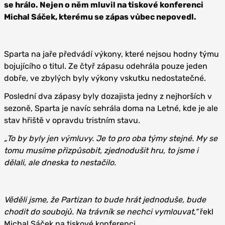
se hrálo. Nejen o něm mluvil na tiskové konferenci
Michal Sáček, kterému se zápas vůbec nepovedl.
Sparta na jaře předvádí výkony, které nejsou hodny týmu
bojujícího o titul. Ze čtyř zápasu odehrála pouze jeden
dobře, ve zbylých byly výkony vskutku nedostatečné.
Poslední dva zápasy byly dozajista jedny z nejhorších v
sezoně, Sparta je navíc sehrála doma na Letné, kde je ale
stav hřiště v opravdu tristním stavu.
„To by byly jen výmluvy. Je to pro oba týmy stejné. My se
tomu musíme přizpůsobit, zjednodušit hru, to jsme i
dělali, ale dneska to nestačilo.
Věděli jsme, že Partizan to bude hrát jednoduše, bude
chodit do soubojů. Na trávník se nechci vymlouvat,“
řekl
Michal Sáček na tiskové konferenci.