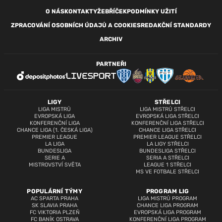
O NÁS
KONTAKTY
ŽEBŘÍČEK
PODMÍNKY UŽITÍ
ZPRACOVÁNÍ OSOBNÍCH ÚDAJŮ A COOKIES
REDAKČNÍ STANDARDY
ARCHIV
PARTNEŘI
LIGY
STŘELCI
LIGA MISTRŮ
LIGA MISTRŮ STŘELCI
EVROPSKÁ LIGA
EVROPSKÁ LIGA STŘELCI
KONFERENČNÍ LIGA
KONFERENČNÍ LIGA STŘELCI
CHANCE LIGA (1. ČESKÁ LIGA)
CHANCE LIGA STŘELCI
PREMIER LEAGUE
PREMIER LEAGUE STŘELCI
LA LIGA
LA LIGY STŘELCI
BUNDESLIGA
BUNDESLIGA STŘELCI
SERIE A
SERIA A STŘELCI
MISTROVSTVÍ SVĚTA
LEAGUE 1 STŘELCI
MS VE FOTBALE STŘELCI
POPULÁRNÍ TÝMY
PROGRAM LIG
AC SPARTA PRAHA
LIGA MISTRŮ PROGRAM
SK SLAVIA PRAHA
CHANCE LIGA PROGRAM
FC VIKTORIA PLZEŇ
EVROPSKÁ LIGA PROGRAM
FC BANÍK OSTRAVA
KONFERENČNÍ LIGA PROGRAM