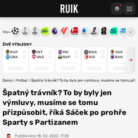
Vše
Liga mistrů
Evropská liga
Konferenční liga
Chance liga
Premier League
La Liga
Bundesliga
Serie A
Ligue 1
Mistrovství světa
Chance Národ
3. ČFL
M
ŽIVÉ VÝSLEDKY
KUP
INT
PAI
NOA
JAG
CRA
VAD
RAP
SIO
RAN
Domů
Fotbal
Špatný trávník? To by byly jen výmluvy, musíme se tomu přiz
Špatný trávník? To by byly jen
výmluvy, musíme se tomu
přizpůsobit, říká Sáček po prohře
Sparty s Partizanem
Publikováno
18. 02. 2022, 17:30