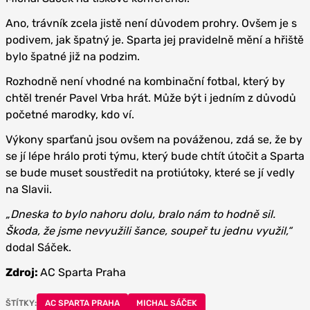
Ano, trávník zcela jistě není důvodem prohry. Ovšem je s
podivem, jak špatný je. Sparta jej pravidelně mění a hřiště
bylo špatné již na podzim.
Rozhodně není vhodné na kombinační fotbal, který by
chtěl trenér Pavel Vrba hrát. Může být i jedním z důvodů
početné marodky, kdo ví.
Výkony sparťanů jsou ovšem na pováženou, zdá se, že by
se jí lépe hrálo proti týmu, který bude chtít útočit a Sparta
se bude muset soustředit na protiútoky, které se jí vedly
na Slavii.
„Dneska to bylo nahoru dolu, bralo nám to hodně sil.
Škoda, že jsme nevyužili šance, soupeř tu jednu využil,“
dodal Sáček.
Zdroj:
AC Sparta Praha
ŠTÍTKY:
AC SPARTA PRAHA
MICHAL SÁČEK