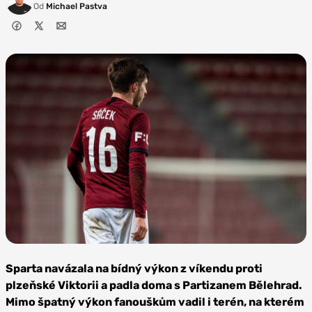
Od
Michael Pastva
Zdroj: AC
Sparta Praha
Sparta navázala na bídný výkon z víkendu proti
plzeňské Viktorii a padla doma s Partizanem Bělehrad.
Mimo špatný výkon fanouškům vadil i terén, na kterém