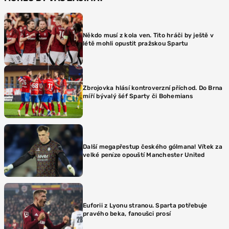
Někdo musí z kola ven. Tito hráči by ještě v
létě mohli opustit pražskou Spartu
Zbrojovka hlásí kontroverzní příchod. Do Brna
míří bývalý šéf Sparty či Bohemians
Další megapřestup českého gólmana! Vítek za
velké peníze opouští Manchester United
Euforii z Lyonu stranou. Sparta potřebuje
pravého beka, fanoušci prosí