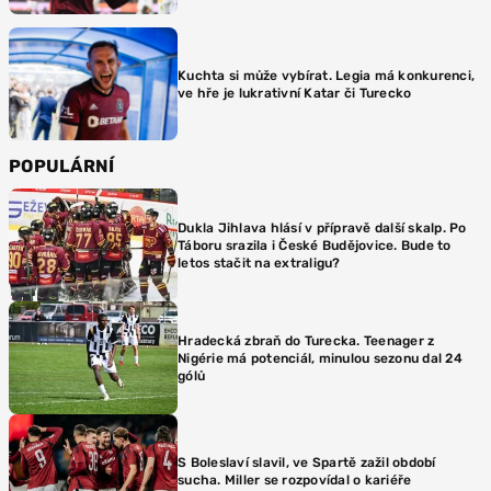
Kuchta si může vybírat. Legia má konkurenci,
ve hře je lukrativní Katar či Turecko
POPULÁRNÍ
Dukla Jihlava hlásí v přípravě další skalp. Po
Táboru srazila i České Budějovice. Bude to
letos stačit na extraligu?
Hradecká zbraň do Turecka. Teenager z
Nigérie má potenciál, minulou sezonu dal 24
gólů
S Boleslaví slavil, ve Spartě zažil období
sucha. Miller se rozpovídal o kariéře