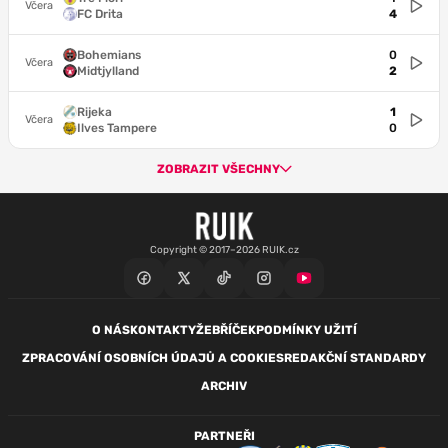
Včera
FC Drita
4
Bohemians
0
Včera
Midtjylland
2
Rijeka
1
Včera
Ilves Tampere
0
ZOBRAZIT VŠECHNY
Copyright © 2017–2026 RUIK.cz
O NÁS
KONTAKTY
ŽEBŘÍČEK
PODMÍNKY UŽITÍ
ZPRACOVÁNÍ OSOBNÍCH ÚDAJŮ A COOKIES
REDAKČNÍ STANDARDY
ARCHIV
PARTNEŘI