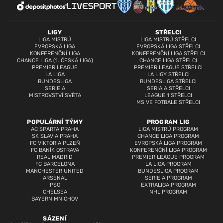
LIGY
STŘELCI
LIGA MISTRŮ
LIGA MISTRŮ STŘELCI
EVROPSKÁ LIGA
EVROPSKÁ LIGA STŘELCI
KONFERENČNÍ LIGA
KONFERENČNÍ LIGA STŘELCI
CHANCE LIGA (1. ČESKÁ LIGA)
CHANCE LIGA STŘELCI
PREMIER LEAGUE
PREMIER LEAGUE STŘELCI
LA LIGA
LA LIGY STŘELCI
BUNDESLIGA
BUNDESLIGA STŘELCI
SERIE A
SERIA A STŘELCI
MISTROVSTVÍ SVĚTA
LEAGUE 1 STŘELCI
MS VE FOTBALE STŘELCI
POPULÁRNÍ TÝMY
PROGRAM LIG
AC SPARTA PRAHA
LIGA MISTRŮ PROGRAM
SK SLAVIA PRAHA
CHANCE LIGA PROGRAM
FC VIKTORIA PLZEŇ
EVROPSKÁ LIGA PROGRAM
FC BANÍK OSTRAVA
KONFERENČNÍ LIGA PROGRAM
REAL MADRID
PREMIER LEAGUE PROGRAM
FC BARCELONA
LA LIGA PROGRAM
MANCHESTER UNITED
BUNDESLIGA PROGRAM
ARSENAL
SERIE A PROGRAM
PSG
EXTRALIGA PROGRAM
CHELSEA
NHL PROGRAM
BAYERN MNICHOV
SÁZENÍ