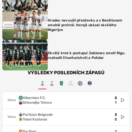
Hradec nevyužil přesilovku a s Besiktasem
smolně prohrál. Horejš ukázal skvělého
Nigerijce
Skvělý krok k postupu! Jablonec smetl Rigu,
rozhodli Chanturishvili a Polidar
VÝSLEDKY POSLEDNÍCH ZÁPASŮ
Hibernian F.C.
2
Včera
Shkendija Tetovo
1
Partizan Belgrade
3
Včera
Tobol Kostanai
0
Tre Fiori
1