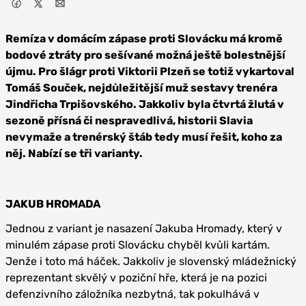
Remíza v domácím zápase proti Slovácku má kromě
bodové ztráty pro sešívané možná ještě bolestnější
újmu. Pro šlágr proti Viktorii Plzeň se totiž vykartoval
Tomáš Souček, nejdůležitější muž sestavy trenéra
Jindřicha Trpišovského. Jakkoliv byla čtvrtá žlutá v
sezoně přísná či nespravedlivá, historii Slavia
nevymaže a trenérský štáb tedy musí řešit, koho za
něj. Nabízí se tři varianty.
JAKUB HROMADA
Jednou z variant je nasazení Jakuba Hromady, který v
minulém zápase proti Slovácku chyběl kvůli kartám.
Jenže i toto má háček. Jakkoliv je slovenský mládežnický
reprezentant skvělý v poziční hře, která je na pozici
defenzivního záložníka nezbytná, tak pokulhává v