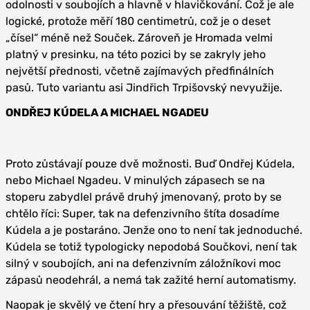
odolnosti v soubojích a hlavně v hlavičkování. Což je ale
logické, protože měří 180 centimetrů, což je o deset
„čísel“ méně než Souček. Zároveň je Hromada velmi
platný v presinku, na této pozici by se zakryly jeho
největší přednosti, včetně zajímavých předfinálních
pasů. Tuto variantu asi Jindřich Trpišovský nevyužije.
ONDŘEJ KÚDELA A MICHAEL NGADEU
Proto zůstávají pouze dvě možnosti. Buď Ondřej Kúdela,
nebo Michael Ngadeu. V minulých zápasech se na
stoperu zabydlel právě druhý jmenovaný, proto by se
chtělo říci: Super, tak na defenzivního štíta dosadíme
Kúdela a je postaráno. Jenže ono to není tak jednoduché.
Kúdela se totiž typologicky nepodobá Součkovi, není tak
silný v soubojích, ani na defenzivním záložníkovi moc
zápasů neodehrál, a nemá tak zažité herní automatismy.
Naopak je skvělý ve čtení hry a přesouvání těžiště, což