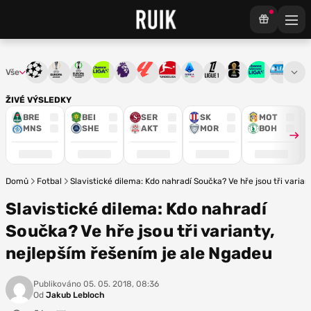
Vše
Liga mistrů
Evropská liga
Konferenční liga
Chance liga
Premier League
La Liga
Bundesliga
Serie A
Ligue 1
Mistrovství světa
Chance Národ
3. ČFL
M
ŽIVÉ VÝSLEDKY
BRE
BEI
SER
SK
MOT
MNS
SHE
AKT
MOR
BOH
Domů
Fotbal
Slavistické dilema: Kdo nahradí Součka? Ve hře jsou tři varia
Slavistické dilema: Kdo nahradí
Součka? Ve hře jsou tři varianty,
nejlepším řešením je ale Ngadeu
Publikováno
05. 05. 2018, 08:36
Od
Jakub Lebloch