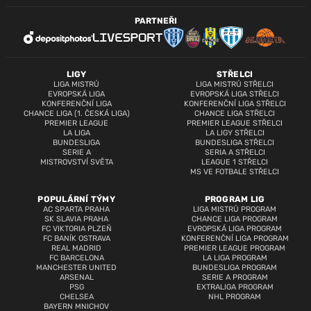
PARTNEŘI
LIGY
STŘELCI
LIGA MISTRŮ
LIGA MISTRŮ STŘELCI
EVROPSKÁ LIGA
EVROPSKÁ LIGA STŘELCI
KONFERENČNÍ LIGA
KONFERENČNÍ LIGA STŘELCI
CHANCE LIGA (1. ČESKÁ LIGA)
CHANCE LIGA STŘELCI
PREMIER LEAGUE
PREMIER LEAGUE STŘELCI
LA LIGA
LA LIGY STŘELCI
BUNDESLIGA
BUNDESLIGA STŘELCI
SERIE A
SERIA A STŘELCI
MISTROVSTVÍ SVĚTA
LEAGUE 1 STŘELCI
MS VE FOTBALE STŘELCI
POPULÁRNÍ TÝMY
PROGRAM LIG
AC SPARTA PRAHA
LIGA MISTRŮ PROGRAM
SK SLAVIA PRAHA
CHANCE LIGA PROGRAM
FC VIKTORIA PLZEŇ
EVROPSKÁ LIGA PROGRAM
FC BANÍK OSTRAVA
KONFERENČNÍ LIGA PROGRAM
REAL MADRID
PREMIER LEAGUE PROGRAM
FC BARCELONA
LA LIGA PROGRAM
MANCHESTER UNITED
BUNDESLIGA PROGRAM
ARSENAL
SERIE A PROGRAM
PSG
EXTRALIGA PROGRAM
CHELSEA
NHL PROGRAM
BAYERN MNICHOV