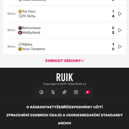
Tre Fiori
1
Včera
FC Drita
4
Bohemians
0
Včera
Midtjylland
2
Rijeka
1
Včera
Ilves Tampere
0
ZOBRAZIT VŠECHNY
Copyright © 2017–2026 RUIK.cz
O NÁS
KONTAKTY
ŽEBŘÍČEK
PODMÍNKY UŽITÍ
ZPRACOVÁNÍ OSOBNÍCH ÚDAJŮ A COOKIES
REDAKČNÍ STANDARDY
ARCHIV