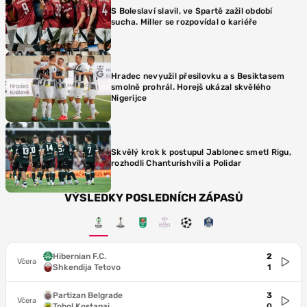
S Boleslaví slavil, ve Spartě zažil období
sucha. Miller se rozpovídal o kariéře
Hradec nevyužil přesilovku a s Besiktasem
smolně prohrál. Horejš ukázal skvělého
Nigerijce
Skvělý krok k postupu! Jablonec smetl Rigu,
rozhodli Chanturishvili a Polidar
VÝSLEDKY POSLEDNÍCH ZÁPASŮ
Hibernian F.C.
2
Včera
Shkendija Tetovo
1
Partizan Belgrade
3
Včera
Tobol Kostanai
0