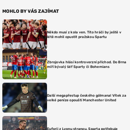
MOHLO BY VÁS ZAJÍMAT
Někdo musí z kola ven. Tito hráči by ještě v
létě mohli opustit pražskou Spartu
Zbrojovka hlásí kontroverzní příchod. Do Brna
míří bývalý šéf Sparty či Bohemians
Další megapřestup českého gólmana! Vítek za
velké peníze opouští Manchester United
Euforii z Lyonu stranou. Sparta potřebuje