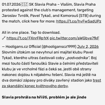
01.07.2026🇨🇿 SK Slavia Praha – Vlašim, Slavia Praha
protested against the club's management, targeting
Jaroslav Tvrdík, Pavel Tykač, and Komorouš (STB) during
the match, click here for more:
https://t.co/hvFwSadUPz
All in one place. Tap to download.
🔗
https://t.co/FXnrFRp1rX
pic.twitter.com/aWGbve7fkF
— Hooligans.cz Official (@hooliganscz1999)
July 2, 2026
Slovním útokům se nevyhnul ani majitel klubu Pavel
Tykač, kterého ultras častovali coby
„podvodníka“
. Boj
mezi touto částí fanoušků Slavie a čelními představiteli
klubu je ve vrcholné fázi a čeká se, jestli obě strany
nakonec dojdou k nějakému řešení. Slavia má ještě na
dva domácí zápasy pro diváky zavřený stadion jako
trest
za skandální konec květnového derby
.
Slavia prohrála na hřišti, problém je ale jinde