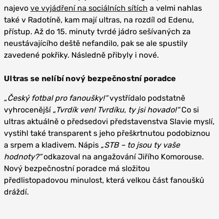
najevo
ve vyjádření na sociálních sítích
a velmi nahlas
také v Radotíně, kam mají ultras, na rozdíl od Edenu,
přístup. Až do 15. minuty tvrdé jádro sešívaných za
neustávajícího deště nefandilo, pak se ale spustily
zavedené pokřiky. Následně přibyly i nové.
Ultras se nelíbí nový bezpečnostní poradce
„Český fotbal pro fanoušky!“
vystřídalo podstatně
vyhrocenější
„Tvrdík ven! Tvrdíku, ty jsi hovado!“
Co si
ultras aktuálně o předsedovi představenstva Slavie myslí,
vystihl také transparent s jeho přeškrtnutou podobiznou
a srpem a kladivem. Nápis
„STB – to jsou ty vaše
hodnoty?“
odkazoval na angažování Jiřího Komorouse.
Nový bezpečnostní poradce má složitou
předlistopadovou minulost, která velkou část fanoušků
dráždí.