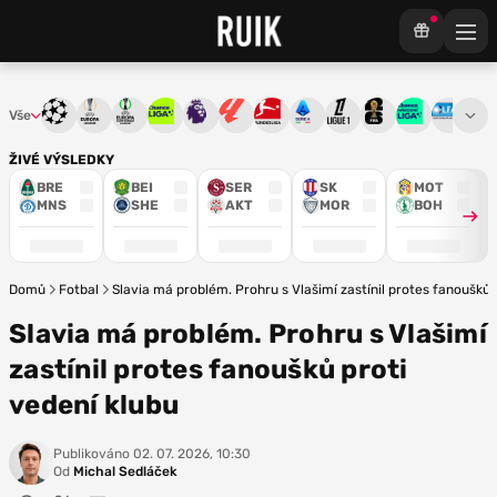
Vše
Liga mistrů
Evropská liga
Konferenční liga
Chance liga
Premier League
La Liga
Bundesliga
Serie A
Ligue 1
Mistrovství světa
Chance Národ
3. ČFL
M
ŽIVÉ VÝSLEDKY
BRE
BEI
SER
SK
MOT
MNS
SHE
AKT
MOR
BOH
Domů
Fotbal
Slavia má problém. Prohru s Vlašimí zastínil protes fanoušků 
Slavia má problém. Prohru s Vlašimí
zastínil protes fanoušků proti
vedení klubu
Publikováno
02. 07. 2026, 10:30
Od
Michal Sedláček