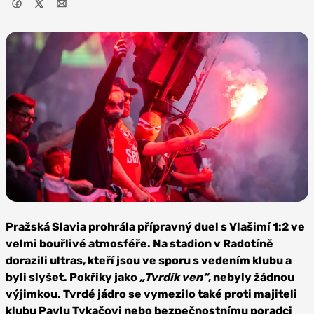
Foto: SK
Slavia Praha
Pražská Slavia prohrála přípravný duel s Vlašimí 1:2 ve
velmi bouřlivé atmosféře. Na stadion v Radotíně
dorazili ultras, kteří jsou ve sporu s vedením klubu a
byli slyšet. Pokřiky jako
„Tvrdík ven“
, nebyly žádnou
výjimkou. Tvrdé jádro se vymezilo také proti majiteli
klubu Pavlu Tykačovi nebo bezpečnostnímu poradci