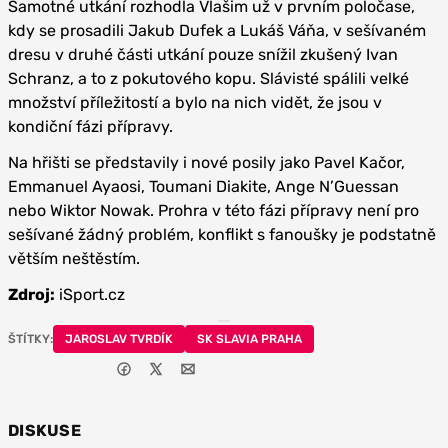
Samotné utkání rozhodla Vlašim už v prvním poločase,
kdy se prosadili Jakub Dufek a Lukáš Váňa, v sešívaném
dresu v druhé části utkání pouze snížil zkušený Ivan
Schranz, a to z pokutového kopu. Slávisté spálili velké
množství příležitostí a bylo na nich vidět, že jsou v
kondiční fázi přípravy.
Na hřišti se představily i nové posily jako Pavel Kačor,
Emmanuel Ayaosi, Toumani Diakite, Ange N’Guessan
nebo Wiktor Nowak. Prohra v této fázi přípravy není pro
sešívané žádný problém, konflikt s fanoušky je podstatně
větším neštěstím.
Zdroj:
iSport.cz
ŠTÍTKY:
JAROSLAV TVRDÍK
SK SLAVIA PRAHA
DISKUSE