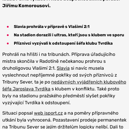
Jiřímu Komorousovi.
Slavia prohrála v přípravě s Vlašimí 2:1
Na stadion dorazili i ultras, kteří jsou s klubem ve sporu
Příznivci vyzývali k odstoupení šéfa klubu Tvrdíka
Prohráli na hřišti i na tribunách. Příprava úřadujícího
mistra skončila v Radotíně nečekanou prohrou s
druholigovou Vlašimí 2:1.
Slavia
si navíc musela
vyslechnout nepříjemné pokřiky od svých příznivců z
Tribuny Sever, ta je po
nedávných vyjádřeních klubového
šéfa Jaroslava Tvrdíka
s klubem v konfliktu. Také proto
byly na stadionu pražského předměstí slyšet pokřiky
vyzývající Tvrdíka k odstoupení.
Situaci popsal
web isport.cz
a na poměry přípravného
utkání byla vyhrocená. Pozastavení prodeje permanentek
na Tribunu Sever se jejím držitelům logicky nelíbí. Dali to