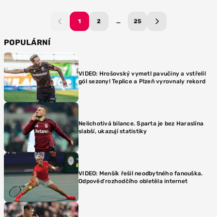
1
2
…
25
POPULÁRNÍ
VIDEO: Hrošovský vymetl pavučiny a vstřelil
gól sezony! Teplice a Plzeň vyrovnaly rekord
Nelichotivá bilance. Sparta je bez Haraslína
slabší, ukazují statistiky
VIDEO: Menšík řešil neodbytného fanouška.
Odpověď rozhodčího obletěla internet