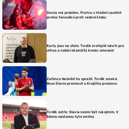
Slavia má problém. Prohru s Vlašimí zastínil
protes fanoušků proti vedení klubu
Karty jsou na stole. Tvrdík zveřejnil návrh pro
ultras a nabízí okamžitý konec omezení
Zatímco Nedvěd ho zpražil, Tvrdík smeká.
Boss Slavie promluvil o Krejčího proslovu
Tvrdík ostře: Slavia nesmí být rukojmím. V
Edenu nastanou tyto změny