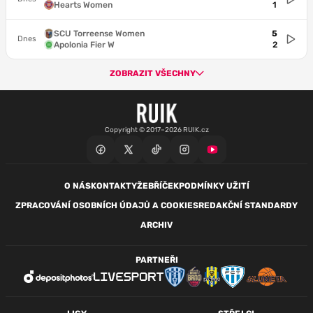
Hearts Women
1
SCU Torreense Women
5
Dnes
Apolonia Fier W
2
ZOBRAZIT VŠECHNY
Copyright © 2017–2026 RUIK.cz
O NÁS
KONTAKTY
ŽEBŘÍČEK
PODMÍNKY UŽITÍ
ZPRACOVÁNÍ OSOBNÍCH ÚDAJŮ A COOKIES
REDAKČNÍ STANDARDY
ARCHIV
PARTNEŘI