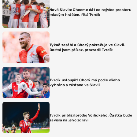
Nová Slavia: Chceme dát co nejvíce prostoru
mladým hráčům, říká Tvrdík
Tykač zasáhl a Chorý pokračuje ve Slavii.
Dostal jsem příkaz, prozradil Tvrdík
Tvrdík ustoupil? Chorý má podle všeho
vyhráno a zůstane ve Slavii
Tvrdík přiblížil prodej Vorlického. Částka bude
závislá na jeho zdraví