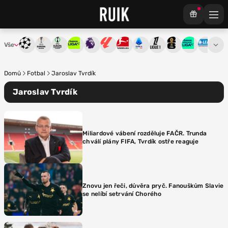
Vše
Liga mistrů
Evropská liga
Konferenční liga
Chance liga
Premier League
La Liga
Bundesliga
Serie A
Ligue 1
Mistrovství světa
Chance Národ
3. ČFL
M
Domů
Fotbal
Jaroslav Tvrdík
Jaroslav Tvrdík
Miliardové vábení rozděluje FAČR. Trunda
chválí plány FIFA, Tvrdík ostře reaguje
Znovu jen řeči, důvěra pryč. Fanouškům Slavie
se nelíbí setrvání Chorého