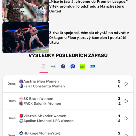
„Mise je jasná, chceme do Premier League.“
Vítek promluvil o odchodu z Manchesteru
United
Z rivalů spojenci. Vémolu chystá na návrat v
Oktagonu Fleury, pravý šampion i po ztrátě
titulu
VÝSLEDKY POSLEDNÍCH ZÁPASŮ
Austria Wien Women
5
Dnes
Farul Constanta Women
0
SK Brann Women
3
Dnes
PAOK Saloniki Women
2
Vllaznia Shkoder Women
1
Dnes
Apollon Limassol LFC Women
2
HB Koge Woman's(w)
2
Dnes