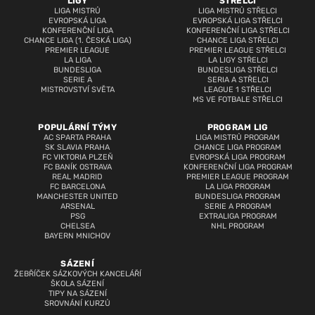
LIGY
STŘELCI
LIGA MISTRŮ
LIGA MISTRŮ STŘELCI
EVROPSKÁ LIGA
EVROPSKÁ LIGA STŘELCI
KONFERENČNÍ LIGA
KONFERENČNÍ LIGA STŘELCI
CHANCE LIGA (1. ČESKÁ LIGA)
CHANCE LIGA STŘELCI
PREMIER LEAGUE
PREMIER LEAGUE STŘELCI
LA LIGA
LA LIGY STŘELCI
BUNDESLIGA
BUNDESLIGA STŘELCI
SERIE A
SERIA A STŘELCI
MISTROVSTVÍ SVĚTA
LEAGUE 1 STŘELCI
MS VE FOTBALE STŘELCI
POPULÁRNÍ TÝMY
PROGRAM LIG
AC SPARTA PRAHA
LIGA MISTRŮ PROGRAM
SK SLAVIA PRAHA
CHANCE LIGA PROGRAM
FC VIKTORIA PLZEŇ
EVROPSKÁ LIGA PROGRAM
FC BANÍK OSTRAVA
KONFERENČNÍ LIGA PROGRAM
REAL MADRID
PREMIER LEAGUE PROGRAM
FC BARCELONA
LA LIGA PROGRAM
MANCHESTER UNITED
BUNDESLIGA PROGRAM
ARSENAL
SERIE A PROGRAM
PSG
EXTRALIGA PROGRAM
CHELSEA
NHL PROGRAM
BAYERN MNICHOV
SÁZENÍ
ŽEBŘÍČEK SÁZKOVÝCH KANCELÁŘÍ
ŠKOLA SÁZENÍ
TIPY NA SÁZENÍ
SROVNÁNÍ KURZŮ