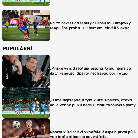
Krutý návrat do reality? Fanoušci Zbrojovky
reagují na prohru s Libercem, chválí Slovan
POPULÁRNÍ
„Priske ven. Sabotuje sezónu, týmu nemá co
dát.“ Fanoušci Sparty nechápou obří rotaci
„Jsme nejtrapnější tým v lize. Rosický, otevři
oči a vyhoď půlku kádru,“ zlobí fanoušci Sparty
Sparta v Boleslavi vyhořela! Zaspala první půli,
ve které ani jednou nevystřelila