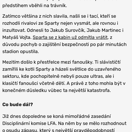
předstihem vběhli na trávník.
Zatímco většina z nich slavila, našli se i tací, kteří se
rozhodli rivalovi ze Sparty nejen vysmát, ale rovnou i
inzultovat. Odnesli to Jakub Surovčík, Jakub Martinec i
Matyáš Vojta.
Sparta se z kabin už odmítla vrátit
, z
důvodu pochyb o zajištění bezpečnosti po pár minutách
stadion opustila.
Mezitím došlo k přestřelce mezi fanoušky. Ti slávističtí
zamířili ke kotli Sparty a házeli světlice do uzavřeného
sektoru, kde pochopitelně nebyli pouze ultras, ale i
klasičtí fanoušci včetně dětí. A právě z toho mohla být v
konečném důsledku vůbec ta největší katastrofa.
Co bude dál?
Již dnes dopoledne se koná mimořádné zasedání
Disciplinární komise LFA. Na něm by se mělo rozhodnout
o osudu zápasu, který s největší pravděpodobností