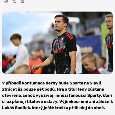
Foto: AC
Sparta Praha
V případě kontumace derby bude Sparta na Slavii
ztrácet již pouze pět bodů. Hra o titul tedy zůstane
otevřena, čehož využívají mnozí fanoušci Sparty, kteří
si už plánují titulové oslavy. Výjimkou není ani záložník
Lukáš Sadílek, který ještě trošku přilil olej do ohně.