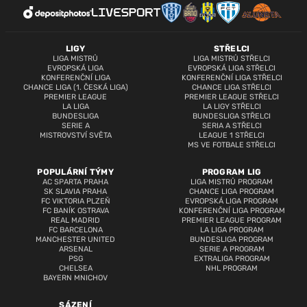
LIGY
STŘELCI
LIGA MISTRŮ
LIGA MISTRŮ STŘELCI
EVROPSKÁ LIGA
EVROPSKÁ LIGA STŘELCI
KONFERENČNÍ LIGA
KONFERENČNÍ LIGA STŘELCI
CHANCE LIGA (1. ČESKÁ LIGA)
CHANCE LIGA STŘELCI
PREMIER LEAGUE
PREMIER LEAGUE STŘELCI
LA LIGA
LA LIGY STŘELCI
BUNDESLIGA
BUNDESLIGA STŘELCI
SERIE A
SERIA A STŘELCI
MISTROVSTVÍ SVĚTA
LEAGUE 1 STŘELCI
MS VE FOTBALE STŘELCI
POPULÁRNÍ TÝMY
PROGRAM LIG
AC SPARTA PRAHA
LIGA MISTRŮ PROGRAM
SK SLAVIA PRAHA
CHANCE LIGA PROGRAM
FC VIKTORIA PLZEŇ
EVROPSKÁ LIGA PROGRAM
FC BANÍK OSTRAVA
KONFERENČNÍ LIGA PROGRAM
REAL MADRID
PREMIER LEAGUE PROGRAM
FC BARCELONA
LA LIGA PROGRAM
MANCHESTER UNITED
BUNDESLIGA PROGRAM
ARSENAL
SERIE A PROGRAM
PSG
EXTRALIGA PROGRAM
CHELSEA
NHL PROGRAM
BAYERN MNICHOV
SÁZENÍ