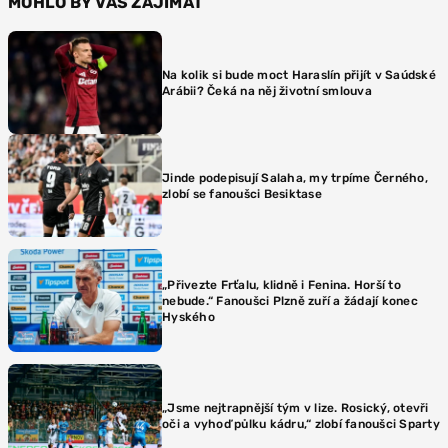
MOHLO BY VÁS ZAJÍMAT
Na kolik si bude moct Haraslín přijít v Saúdské
Arábii? Čeká na něj životní smlouva
Jinde podepisují Salaha, my trpíme Černého,
zlobí se fanoušci Besiktase
„Přivezte Frťalu, klidně i Fenina. Horší to
nebude.“ Fanoušci Plzně zuří a žádají konec
Hyského
„Jsme nejtrapnější tým v lize. Rosický, otevři
oči a vyhoď půlku kádru,“ zlobí fanoušci Sparty