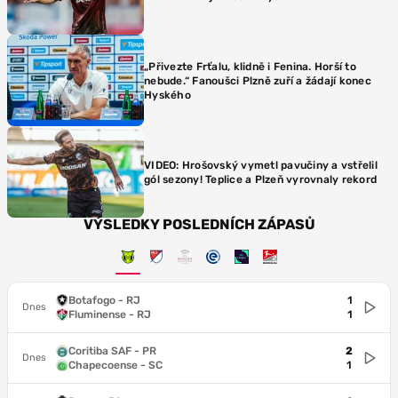
„Přivezte Frťalu, klidně i Fenina. Horší to
nebude.“ Fanoušci Plzně zuří a žádají konec
Hyského
VIDEO: Hrošovský vymetl pavučiny a vstřelil
gól sezony! Teplice a Plzeň vyrovnaly rekord
VÝSLEDKY POSLEDNÍCH ZÁPASŮ
Botafogo - RJ
1
Dnes
Fluminense - RJ
1
Coritiba SAF - PR
2
Dnes
Chapecoense - SC
1