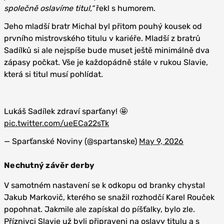
společně oslavíme titul,“
řekl s humorem.
Jeho mladší bratr Michal byl přitom pouhý kousek od
prvního mistrovského titulu v kariéře. Mladší z bratrů
Sadílků si ale nejspíše bude muset ještě minimálně dva
zápasy počkat. Vše je každopádně stále v rukou Slavie,
která si titul musí pohlídat.
Lukáš Sadílek zdraví sparťany! 🤩
pic.twitter.com/ueECa22sTk
— Sparťanské Noviny (@spartanske)
May 9, 2026
Nechutný závěr derby
V samotném nastavení se k odkopu od branky chystal
Jakub Markovič, kterého se snažil rozhodčí Karel Rouček
popohnat. Jakmile ale zapískal do píšťalky, bylo zle.
Příznivci Slavie už byli připraveni na oslavy titulu a s