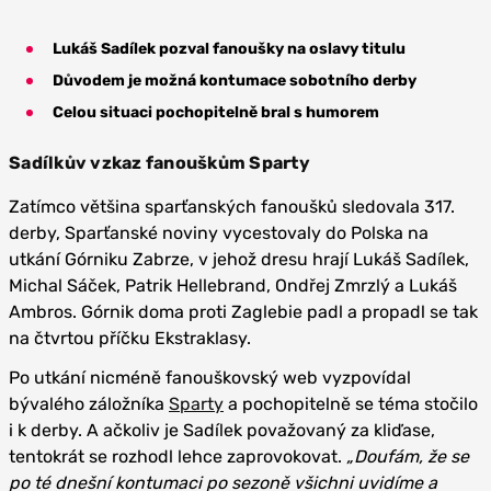
Lukáš Sadílek pozval fanoušky na oslavy titulu
Důvodem je možná kontumace sobotního derby
Celou situaci pochopitelně bral s humorem
Sadílkův vzkaz fanouškům Sparty
Zatímco většina sparťanských fanoušků sledovala 317.
derby, Sparťanské noviny vycestovaly do Polska na
utkání Górniku Zabrze, v jehož dresu hrají Lukáš Sadílek,
Michal Sáček, Patrik Hellebrand, Ondřej Zmrzlý a Lukáš
Ambros. Górnik doma proti Zaglebie padl a propadl se tak
na čtvrtou příčku Ekstraklasy.
Po utkání nicméně fanouškovský web vyzpovídal
bývalého záložníka
Sparty
a pochopitelně se téma stočilo
i k derby. A ačkoliv je Sadílek považovaný za kliďase,
tentokrát se rozhodl lehce zaprovokovat.
„Doufám, že se
po té dnešní kontumaci po sezoně všichni uvidíme a