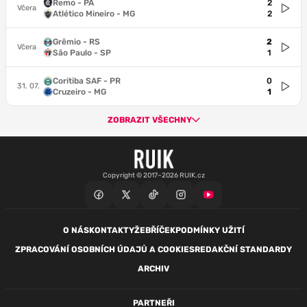
Remo - PA
2
Včera
Atlético Mineiro - MG
2
Grêmio - RS
2
Včera
São Paulo - SP
1
Coritiba SAF - PR
0
31. 07.
Cruzeiro - MG
1
ZOBRAZIT VŠECHNY
Copyright © 2017–2026 RUIK.cz
O NÁS
KONTAKTY
ŽEBŘÍČEK
PODMÍNKY UŽITÍ
ZPRACOVÁNÍ OSOBNÍCH ÚDAJŮ A COOKIES
REDAKČNÍ STANDARDY
ARCHIV
PARTNEŘI