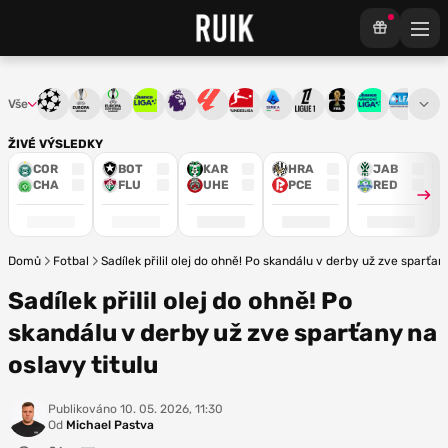
Vše
Liga mistrů
Evropská liga
Konferenční liga
Chance liga
Premier League
La Liga
Bundesliga
Serie A
Ligue 1
Mistrovství světa
Chance Národ
3. ČFL
M
ŽIVÉ VÝSLEDKY
COR
BOT
KAR
HRA
JAB
CHA
FLU
UHE
PCE
RED
Domů
Fotbal
Sadílek přilil olej do ohně! Po skandálu v derby už zve sparťan
Sadílek přilil olej do ohně! Po
skandálu v derby už zve sparťany na
oslavy titulu
Publikováno
10. 05. 2026, 11:30
Od
Michael Pastva