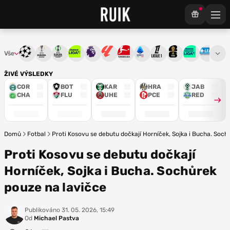
Vše
Liga mistrů
Evropská liga
Konferenční liga
Chance liga
Premier League
La Liga
Bundesliga
Serie A
Ligue 1
Mistrovství světa
Chance Národ
3. ČFL
M
ŽIVÉ VÝSLEDKY
COR
BOT
KAR
HRA
JAB
CHA
FLU
UHE
PCE
RED
Domů
Fotbal
Proti Kosovu se debutu dočkají Horníček, Sojka i Bucha. Soch
Proti Kosovu se debutu dočkají
Horníček, Sojka i Bucha. Sochůrek
pouze na lavičce
Publikováno
31. 05. 2026, 15:49
Od
Michael Pastva