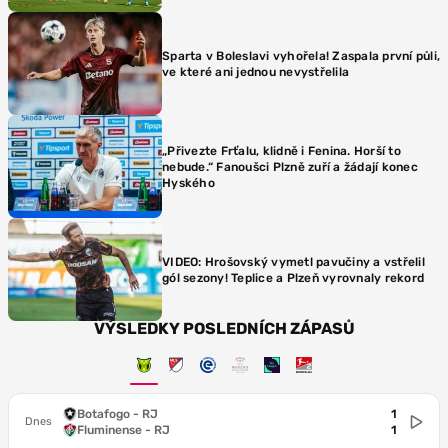
Sparta v Boleslavi vyhořela! Zaspala první půli,
ve které ani jednou nevystřelila
„Přivezte Frťalu, klidně i Fenina. Horší to
nebude.“ Fanoušci Plzně zuří a žádají konec
Hyského
VIDEO: Hrošovský vymetl pavučiny a vstřelil
gól sezony! Teplice a Plzeň vyrovnaly rekord
VÝSLEDKY POSLEDNÍCH ZÁPASŮ
Botafogo - RJ
1
Dnes
Fluminense - RJ
1