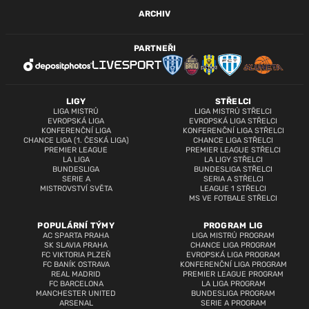
ARCHIV
PARTNEŘI
LIGY
STŘELCI
LIGA MISTRŮ
LIGA MISTRŮ STŘELCI
EVROPSKÁ LIGA
EVROPSKÁ LIGA STŘELCI
KONFERENČNÍ LIGA
KONFERENČNÍ LIGA STŘELCI
CHANCE LIGA (1. ČESKÁ LIGA)
CHANCE LIGA STŘELCI
PREMIER LEAGUE
PREMIER LEAGUE STŘELCI
LA LIGA
LA LIGY STŘELCI
BUNDESLIGA
BUNDESLIGA STŘELCI
SERIE A
SERIA A STŘELCI
MISTROVSTVÍ SVĚTA
LEAGUE 1 STŘELCI
MS VE FOTBALE STŘELCI
POPULÁRNÍ TÝMY
PROGRAM LIG
AC SPARTA PRAHA
LIGA MISTRŮ PROGRAM
SK SLAVIA PRAHA
CHANCE LIGA PROGRAM
FC VIKTORIA PLZEŇ
EVROPSKÁ LIGA PROGRAM
FC BANÍK OSTRAVA
KONFERENČNÍ LIGA PROGRAM
REAL MADRID
PREMIER LEAGUE PROGRAM
FC BARCELONA
LA LIGA PROGRAM
MANCHESTER UNITED
BUNDESLIGA PROGRAM
ARSENAL
SERIE A PROGRAM