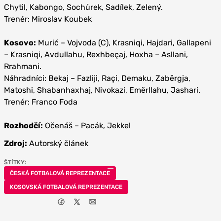
Chytil, Kabongo, Sochůrek, Sadílek, Zelený.
Trenér: Miroslav Koubek
Kosovo:
Murić – Vojvoda (C), Krasniqi, Hajdari, Gallapeni
– Krasniqi, Avdullahu, Rexhbeçaj, Hoxha – Asllani,
Rrahmani.
Náhradníci: Bekaj – Fazliji, Raçi, Demaku, Zabërgja,
Matoshi, Shabanhaxhaj, Nivokazi, Emërllahu, Jashari.
Trenér: Franco Foda
Rozhodčí:
Očenáš – Pacák, Jekkel
Zdroj:
Autorský článek
ŠTÍTKY:
ČESKÁ FOTBALOVÁ REPREZENTACE
KOSOVSKÁ FOTBALOVÁ REPREZENTACE