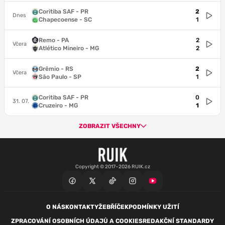
Coritiba SAF - PR
2
Dnes
Chapecoense - SC
1
Remo - PA
2
Včera
Atlético Mineiro - MG
2
Grêmio - RS
2
Včera
São Paulo - SP
1
Coritiba SAF - PR
0
31. 07.
Cruzeiro - MG
1
ZOBRAZIT VŠECHNY
Copyright © 2017–2026 RUIK.cz
O NÁS
KONTAKTY
ŽEBŘÍČEK
PODMÍNKY UŽITÍ
ZPRACOVÁNÍ OSOBNÍCH ÚDAJŮ A COOKIES
REDAKČNÍ STANDARDY