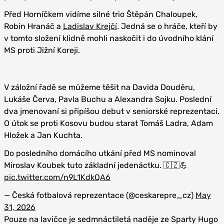
Před Horníčkem vidíme silné trio Štěpán Chaloupek,
Robin Hranáč a
Ladislav Krejčí
. Jedná se o hráče, kteří by
v tomto složení klidně mohli naskočit i do úvodního klání
MS proti Jižní Koreji.
V záložní řadě se můžeme těšit na Davida Douděru,
Lukáše Červa, Pavla Buchu a Alexandra Sojku. Poslední
dva jmenovaní si připíšou debut v seniorské reprezentaci.
O útok se proti Kosovu budou starat Tomáš Ladra, Adam
Hložek a Jan Kuchta.
Do posledního domácího utkání před MS nominoval
Miroslav Koubek tuto základní jedenáctku. 🇨🇿💪
pic.twitter.com/n9L1KdkQA6
— Česká fotbalová reprezentace (@ceskarepre_cz)
May
31, 2026
Pouze na lavičce je sedmnáctiletá naděje ze Sparty Hugo