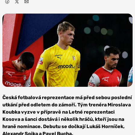
Foto:
Depositphotos
Česká fotbalová reprezentace má před sebou poslední
utkání před odletem do zámoří. Tým trenéra Miroslava
Koubka vyzve v přípravě na Letné reprezentaci
Kosova a šanci dostává i několik hráčů, kteří jsou na
hraně nominace. Debutu se dočkají Lukáš Horníček,
Alexandr Sojka a Pavel Bucha.