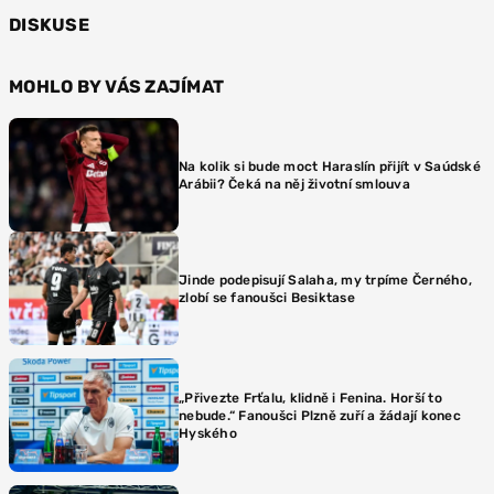
DISKUSE
MOHLO BY VÁS ZAJÍMAT
Na kolik si bude moct Haraslín přijít v Saúdské
Arábii? Čeká na něj životní smlouva
Jinde podepisují Salaha, my trpíme Černého,
zlobí se fanoušci Besiktase
„Přivezte Frťalu, klidně i Fenina. Horší to
nebude.“ Fanoušci Plzně zuří a žádají konec
Hyského