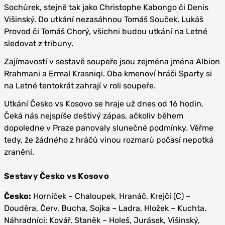
Sochůrek, stejně tak jako Christophe Kabongo či Denis
Višinský. Do utkání nezasáhnou Tomáš Souček, Lukáš
Provod či Tomáš Chorý, všichni budou utkání na Letné
sledovat z tribuny.
Zajímavostí v sestavě soupeře jsou zejména jména Albion
Rrahmani a Ermal Krasniqi. Oba kmenoví hráči Sparty si
na Letné tentokrát zahrají v roli soupeře.
Utkání Česko vs Kosovo se hraje už dnes od 16 hodin.
Čeká nás nejspíše deštivý zápas, ačkoliv během
dopoledne v Praze panovaly slunečné podmínky. Věřme
tedy, že žádného z hráčů vinou rozmarů počasí nepotká
zranění.
Sestavy Česko vs Kosovo
Česko:
Horníček – Chaloupek, Hranáč, Krejčí (C) –
Douděra, Červ, Bucha, Sojka – Ladra, Hložek – Kuchta.
Náhradníci: Kovář, Staněk – Holeš, Jurásek, Višinský,