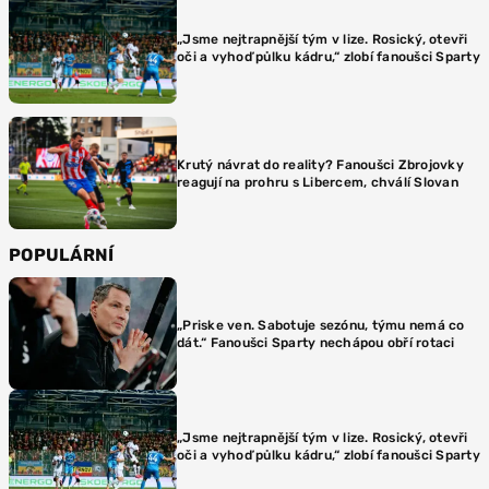
„Jsme nejtrapnější tým v lize. Rosický, otevři
oči a vyhoď půlku kádru,“ zlobí fanoušci Sparty
Krutý návrat do reality? Fanoušci Zbrojovky
reagují na prohru s Libercem, chválí Slovan
POPULÁRNÍ
„Priske ven. Sabotuje sezónu, týmu nemá co
dát.“ Fanoušci Sparty nechápou obří rotaci
„Jsme nejtrapnější tým v lize. Rosický, otevři
oči a vyhoď půlku kádru,“ zlobí fanoušci Sparty