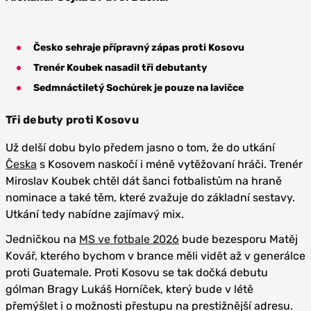
Česko sehraje přípravný zápas proti Kosovu
Trenér Koubek nasadil tři debutanty
Sedmnáctiletý Sochůrek je pouze na lavičce
Tři debuty proti Kosovu
Už delší dobu bylo předem jasno o tom, že do utkání
Česka
s Kosovem naskočí i méně vytěžovaní hráči. Trenér
Miroslav Koubek chtěl dát šanci fotbalistům na hraně
nominace a také těm, které zvažuje do základní sestavy.
Utkání tedy nabídne zajímavý mix.
Jedničkou na
MS ve fotbale 2026
bude bezesporu Matěj
Kovář, kterého bychom v brance měli vidět až v generálce
proti Guatemale. Proti Kosovu se tak dočká debutu
gólman Bragy Lukáš Horníček, který bude v létě
přemýšlet i o možnosti přestupu na prestižnější adresu.