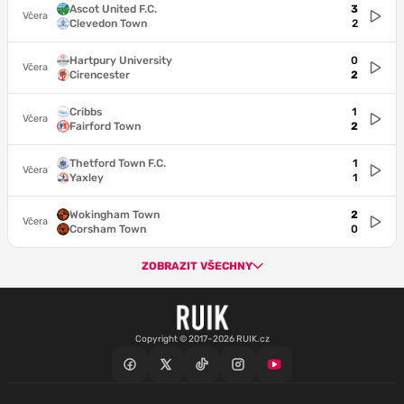
Ascot United F.C.
3
Včera
Clevedon Town
2
Hartpury University
0
Včera
Cirencester
2
Cribbs
1
Včera
Fairford Town
2
Thetford Town F.C.
1
Včera
Yaxley
1
Wokingham Town
2
Včera
Corsham Town
0
ZOBRAZIT VŠECHNY
Copyright © 2017–2026 RUIK.cz