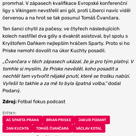
promrhal. V zápasech kvalifikace Evropské konferenční
ligy s Vikingem nevstřelil ani gól, proti Liberci navíc viděl
červenou a na hrot se tak posunul Tomáš Čvančara.
Ten šanci chytil za pačesy, ve čtyřech následujících
kolech nastřílel dva góly a dvakrát asistoval, byl spolu s
Kryštofem Daňkem nejlepším hráčem Sparty. Proto si ho
Priske nemohl dovolit na úkor Kuchty posadil.
„Čvančara v těch zápasech ukázal, že je pro tým platný. V
tomhle si myslím, že Priske nevěděl, koho posadit a
nechtěl tam vytvořit nějaké pnutí, které se trošku nabízí.
Vyřešil to takhle a za mě to byla špatná volba,“
dodal
Podaný.
Zdroj:
Fotbal fokus podcast
ŠTÍTKY:
AC SPARTA PRAHA
BRIAN PRISKE
JAKUB PODANÝ
JAN KUCHTA
TOMÁŠ ČVANČARA
VÁCLAV KOTAL