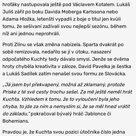
hroťáky nastupovala ještě pod Václavem Kotalem. Lukáš
Juliš zářil po boku Davida Moberga Karlssona nebo
Adama Hložka, letenští vypadli z boje o titul jen kvůli
tomu, že sešívaní zažívali svou nejlepší sezónu, během
níž ani jednou neprohráli.
Proti Zlínu se však změna nabízela. Sparta dvakrát po
sobě remizovala, nedařilo se jí v útoku, nasazení
odpočatého Kuchty tedy dávalo smysl. Jenže se dvěma
hroty chyběla kreativita v záloze, David Pavelka je šestka
a Lukáš Sadílek zatím nenašel svou formu ze Slovácka.
„Já jsem byl překvapený, možná až zklamaný, protože
Priske z té své cesty trochu sešel. Za mě ještě neměl hrát
Kuchta. Vzhledem k tomu, že to vyloučení byla jeho
chyba, to jde za ním a nemyslím si, že se měl hned vrátit
do základu,“
pokračoval bývalý hráč Jablonce či
Bohemians.
Pravdou je, že Kuchta svou pozici útočníka číslo jedna