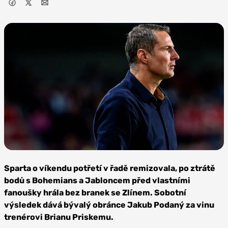
Zdroj: AC
Sparta Praha
Sparta o víkendu potřetí v řadě remizovala, po ztrátě
bodů s Bohemians a Jabloncem před vlastními
fanoušky hrála bez branek se Zlínem. Sobotní
výsledek dává bývalý obránce Jakub Podaný za vinu
trenérovi Brianu Priskemu.