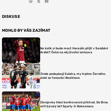
DISKUSE
MOHLO BY VÁS ZAJÍMAT
Na kolik si bude moct Haraslín přijít v Saúdské
Arábii? Čeká na něj životní smlouva
Jinde podepisují Salaha, my trpíme Černého,
zlobí se fanoušci Besiktase
Zbrojovka hlásí kontroverzní příchod. Do Brna
míří bývalý šéf Sparty či Bohemians