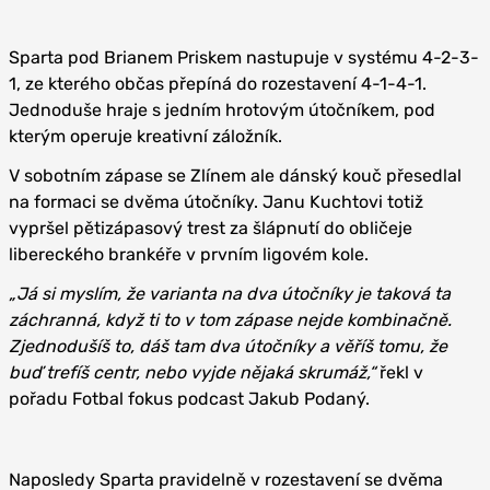
Sparta pod Brianem Priskem nastupuje v systému 4-2-3-
1, ze kterého občas přepíná do rozestavení 4-1-4-1.
Jednoduše hraje s jedním hrotovým útočníkem, pod
kterým operuje kreativní záložník.
V sobotním zápase se Zlínem ale dánský kouč přesedlal
na formaci se dvěma útočníky. Janu Kuchtovi totiž
vypršel pětizápasový trest za šlápnutí do obličeje
libereckého brankéře v prvním ligovém kole.
„Já si myslím, že varianta na dva útočníky je taková ta
záchranná, když ti to v tom zápase nejde kombinačně.
Zjednodušíš to, dáš tam dva útočníky a věříš tomu, že
buď trefíš centr, nebo vyjde nějaká skrumáž,“
řekl v
pořadu Fotbal fokus podcast Jakub Podaný.
Naposledy Sparta pravidelně v rozestavení se dvěma