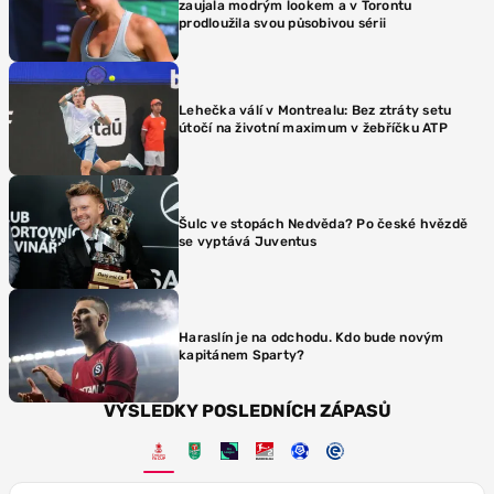
zaujala modrým lookem a v Torontu
prodloužila svou působivou sérii
Lehečka válí v Montrealu: Bez ztráty setu
útočí na životní maximum v žebříčku ATP
Šulc ve stopách Nedvěda? Po české hvězdě
se vyptává Juventus
Haraslín je na odchodu. Kdo bude novým
kapitánem Sparty?
VÝSLEDKY POSLEDNÍCH ZÁPASŮ