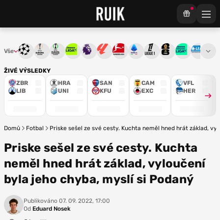
Vše
Liga mistrů
Evropská liga
Konferenční liga
Chance liga
Premier League
La Liga
Bundesliga
Serie A
Ligue 1
Mistrovství světa
Chance Národ
3. ČFL
M
ŽIVÉ VÝSLEDKY
ZBR
HRA
SAN
CAM
VFL
LIB
UNI
KFU
EXC
HER
Domů
Fotbal
Priske sešel ze své cesty. Kuchta neměl hned hrát základ, vyl
Priske sešel ze své cesty. Kuchta
neměl hned hrát základ, vyloučení
byla jeho chyba, myslí si Podaný
Publikováno
07. 09. 2022, 17:00
Od
Eduard Nosek