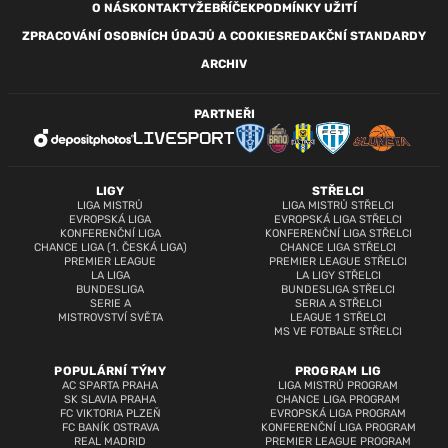
O NÁS
KONTAKTY
ŽEBŘÍČEK
PODMÍNKY UŽITÍ
ZPRACOVÁNÍ OSOBNÍCH ÚDAJŮ A COOKIES
REDAKČNÍ STANDARDY
ARCHIV
PARTNEŘI
LIGY
STŘELCI
LIGA MISTRŮ
LIGA MISTRŮ STŘELCI
EVROPSKÁ LIGA
EVROPSKÁ LIGA STŘELCI
KONFERENČNÍ LIGA
KONFERENČNÍ LIGA STŘELCI
CHANCE LIGA (1. ČESKÁ LIGA)
CHANCE LIGA STŘELCI
PREMIER LEAGUE
PREMIER LEAGUE STŘELCI
LA LIGA
LA LIGY STŘELCI
BUNDESLIGA
BUNDESLIGA STŘELCI
SERIE A
SERIA A STŘELCI
MISTROVSTVÍ SVĚTA
LEAGUE 1 STŘELCI
MS VE FOTBALE STŘELCI
POPULÁRNÍ TÝMY
PROGRAM LIG
AC SPARTA PRAHA
LIGA MISTRŮ PROGRAM
SK SLAVIA PRAHA
CHANCE LIGA PROGRAM
FC VIKTORIA PLZEŇ
EVROPSKÁ LIGA PROGRAM
FC BANÍK OSTRAVA
KONFERENČNÍ LIGA PROGRAM
REAL MADRID
PREMIER LEAGUE PROGRAM