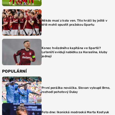
Někdo musí z kola ven. Tito hráči by ještě v
létě mohli opustit pražskou Spartu
Konec hvězdného kapitána ve Spartě?
Letenští evidují nabídku za Haraslína, kluby
jednají
POPULÁRNÍ
První porážka nováčka. Slovan vyloupil Brno,
rozhodl pohotový Dulay
Foto dne: Ikonická modrooká Marta Kostyuk