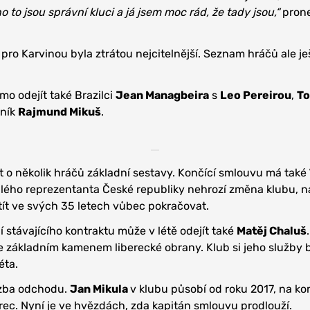
o to jsou správní kluci a já jsem moc rád, že tady jsou,“
prone
ro Karvinou byla ztrátou nejcitelnější. Seznam hráčů ale je
o odejít také Brazilci
Jean Managbeira
s
Leo Pereirou
,
T
žník
Rajmund Mikuš
.
ít o několik hráčů základní sestavy. Končící smlouvu má také
alého reprezentanta České republiky nehrozí změna klubu, na
tít ve svých 35 letech vůbec pokračovat.
 stávajícího kontraktu může v létě odejít také
Matěj Chaluš
je základním kamenem liberecké obrany. Klub si jeho služby 
léta.
ozba odchodu.
Jan Mikula
v klubu působí od roku 2017, na k
erec. Nyní je ve hvězdách, zda kapitán smlouvu prodlouží.