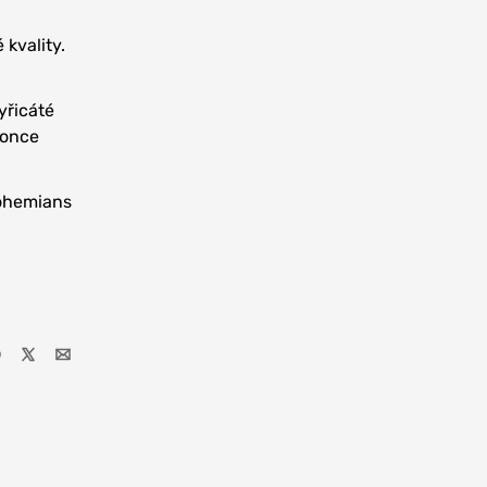
 kvality.
tyřicáté
konce
Bohemians