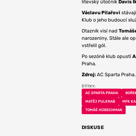
litevský útočník
Davis I
Václavu Pilařovi
stávaj
Klub o jeho budoucí slu
Otazník visí nad
Tomáš
narozeniny. Stále ale o
vstřelil gól.
Po sezóně klub opustí
A
Praha.
Zdroj:
AC Sparta Praha,
ŠTÍTKY:
AC SPARTA PRAHA
BOŘE
MATĚJ PULKRAB
MFK KA
TOMÁŠ HÜBSCHMAN
DISKUSE