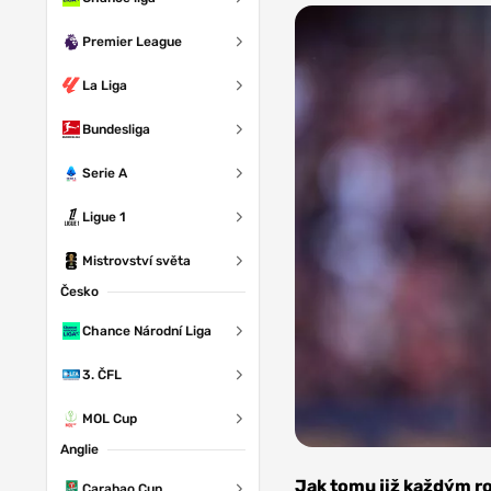
Premier League
La Liga
Bundesliga
Serie A
Ligue 1
Mistrovství světa
Česko
Chance Národní Liga
3. ČFL
MOL Cup
Anglie
Zdroj: AC
Sparta Praha
Jak tomu již každým ro
Carabao Cup