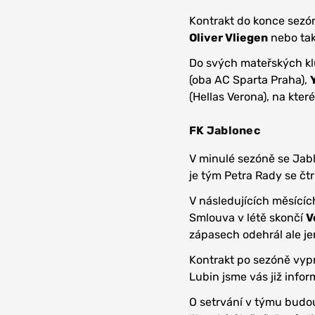
Kontrakt do konce sezó
Oliver Vliegen
nebo ta
Do svých mateřských kl
(oba AC Sparta Praha),
(Hellas Verona), na kter
FK Jablonec
V minulé sezóně se Jablo
je tým Petra Rady se čt
V následujících měsícíc
Smlouva v létě skončí
V
zápasech odehrál ale je
Kontrakt po sezóně vyp
Lubin jsme vás již infor
O setrvání v týmu budou