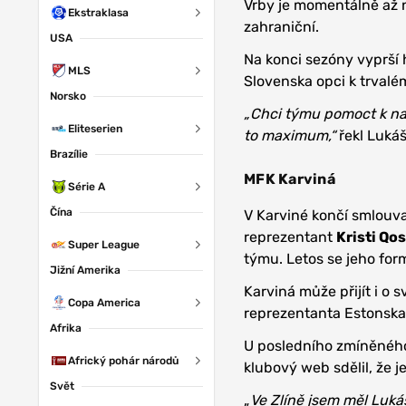
Vrby je momentálně až n
Ekstraklasa
zahraniční.
USA
Na konci sezóny vyprší
MLS
Slovenska opci k trvalé
Norsko
„Chci týmu pomoct k nap
Eliteserien
to maximum,“
řekl Lukáš
Brazílie
MFK Karviná
Série A
Čína
V Karviné končí smlouva
reprezentant
Kristi Qo
Super League
týmu. Letos se jeho for
Jižní Amerika
Karviná může přijít i o 
Copa America
reprezentanta Estonsk
Afrika
U posledního zmíněnéh
Africký pohár národů
klubový web sdělil, že j
Svět
„
Ve Zlíně jsem měl Luká