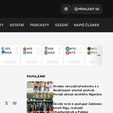
PŘIHLÁSIT SE
TY
OSTATNÍ
PODCASTY
SÁZENÍ
NAPIŠ ČLÁNEK
VFL
WIS
KIN
WYC
WOL
HER
WIS
HAS
STE
POR
POPULÁRNÍ
Hradec nevyužil přesilovku a s
Besiktasem smolně prohrál.
Horejš ukázal skvělého Nigerijce
Skvělý krok k postupu! Jablonec
smetl Rigu, rozhodli
Chanturishvili a Polidar