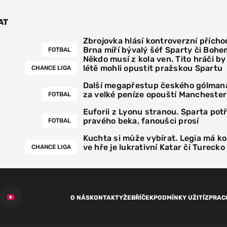
AT
Zbrojovka hlásí kontroverzní přícho
Brna míří bývalý šéf Sparty či Bohe
FOTBAL
Někdo musí z kola ven. Tito hráči by
létě mohli opustit pražskou Spartu
CHANCE LIGA
Další megapřestup českého gólmana
za velké peníze opouští Manchester
FOTBAL
Euforii z Lyonu stranou. Sparta pot
pravého beka, fanoušci prosí
FOTBAL
Kuchta si může vybírat. Legia má k
ve hře je lukrativní Katar či Turecko
CHANCE LIGA
O NÁS
KONTAKTY
ŽEBŘÍČEK
PODMÍNKY UŽITÍ
ZPRAC