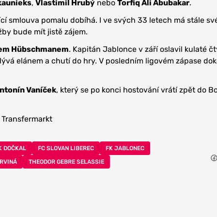
kaunieks
,
Vlastimil Hrubý
nebo
Torfiq Ali Abubakar
.
ící smlouva pomalu dobíhá. I ve svých 33 letech má stále své
žby bude mít jistě zájem.
em Hübschmanem
. Kapitán Jablonce v září oslavil kulaté č
plývá elánem a chutí do hry. V posledním ligovém zápase do
ntonín Vaníček
, který se po konci hostování vrátí zpět do 
 Transfermarkt
K DOČKAL
FC SLOVAN LIBEREC
FK JABLONEC
RVINÁ
THEODOR GEBRE SELASSIE