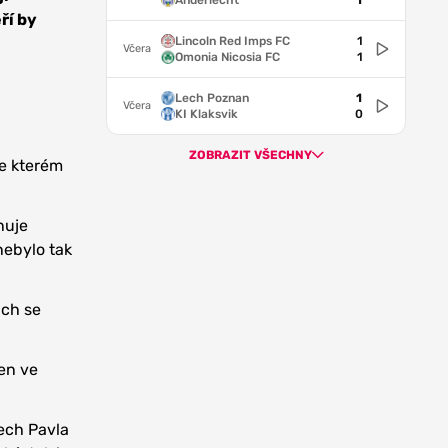
Anderlecht
1
ří by
Lincoln Red Imps FC
1
Včera
Omonia Nicosia FC
1
Lech Poznan
1
Včera
KI Klaksvik
0
ZOBRAZIT VŠECHNY
ve kterém
nuje
nebylo tak
ách se
Ten ve
nech Pavla