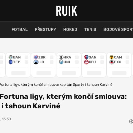
FOTBAL
PŘESTUPY
HOKEJ
TENIS
BOJOVÉ SPOR
BAN
ZBR
HRA
SAN
CAM
TEP
LIB
UNI
KFU
EXC
Fortuna ligy, kterým končí smlouva: kapitán Sparty i tahoun Karviné
Fortuna ligy, kterým končí smlouva:
 i tahoun Karviné
, 13:30