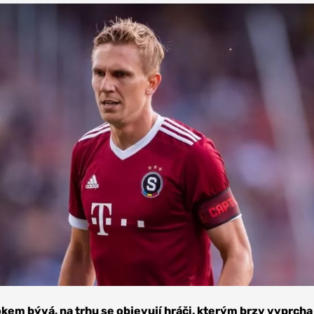
kem bývá, na trhu se objevují hráči, kterým brzy vyprcha