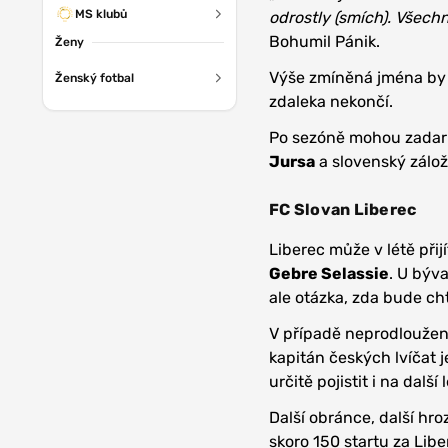
MS klubů
odrostly (smích). Všechn
Bohumil Pánik.
Ženy
Výše zmíněná jména by p
Ženský fotbal
zdaleka nekončí.
Po sezóně mohou zadarm
Jursa
a slovenský zálo
FC Slovan Liberec
Liberec může v létě přij
Gebre Selassie
. U býv
ale otázka, zda bude ch
V případě neprodloužení
kapitán českých lvíčat 
určitě pojistit i na další 
Další obránce, další hr
skoro 150 startu za Lib