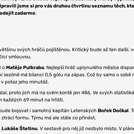
ipravili jsme si pro vás druhou čtvrtinu seznamu těch, kte
 odejít zadarmo
.
většinu svých hráčů pojištěnou. Kritický bude až ten další, 
čící smlouvou.
d o
Matěje Pulkraba
. Nejlepší hráč uplynulého měsíce dispo
ní sezóně má bilanci 0,5 gólu na zápas. Což by samo o sobě 
 v potaz jeho minutáž.
řídal, proto jich má na svém kontě jen 486. Ve svých statistik
 každých 69 minut na hřišti.
bude bojovat i samotný kapitán Letenských
Bořek Dočkal
. 
ztrácí formu. Týmu má ale stále co přinést.
á
Lukáše Štetinu
. V sestavě pro něj již nezbylo místo. V plá