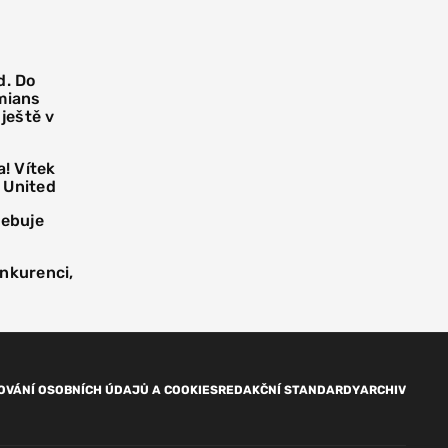
d. Do
mians
 ještě v
! Vítek
 United
řebuje
onkurenci,
OVÁNÍ OSOBNÍCH ÚDAJŮ A COOKIES
REDAKČNÍ STANDARDY
ARCHIV