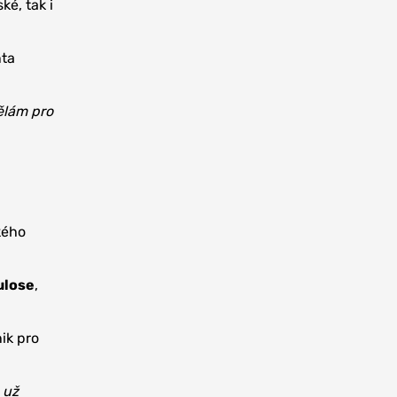
ké, tak i
nta
ělám pro
kého
ulose
,
ik pro
 už