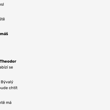
sl
ště
omáš
Theodor
bízí se
. Bývalý
bude chtít
ontě má