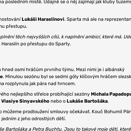
a posledním místě. Údajně se o něj zajímají jak kluby tuzems
 hostování
Lukáši Haraslínovi
. Sparta má ale na reprezenta
mu přestupu.
lnění těch nejvyšších cílů, k naplnění ambicí, které má. Ud
 Haraslín po přestupu do Sparty.
 hned osmi hráčům prvního týmu. Mezi nimi je i albánský
se
. Minulou sezónu byl se sedmi góly klíčovým hráčem slezs
ma rozplynula jak pára nad hrncem.
svého nejlepšího střelce probíhající sezóny
Michala Papadop
a
Vlasiye Sinyavského
nebo o
Lukáše Bartošáka
.
o můžeme prodloužení smlouvy očekávat. Kouč Bohumil Pán
e jedním z jeho odrostlých dětí.
še Bartošáka a Petra Buchtu. Jsou to takové moje děti, které