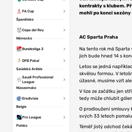
kontrakty s klubem. Př
FA Cup
mohli po konci sezóny
Španělsko
Copa del Rey
AC Sparta Praha
Německo
Na tento rok má Sparta 
Bundesliga 2
jich bude hned 14 s kon
DFB Pokal
Letos se jedná napříkla
Saúdská Arábie
skvělou formou. V letoš
Saudi Professional
úžasné, musíme vzít ale
League
Nizozemsko
V lize ze začátku jen st
tedy může chlubit gólem
Eredivisie
Belgie
O prodloužení smlouvy 
svých 33 letech pomalu 
Pro League
Polsko
Téměř jistý odchod ček