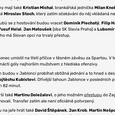
ny mají také
Kristian Michal
, brankářská jednička
Milan Kno
ké
Miroslav Stoch
, který zatím očekávání do něj vkládaná n
ubů se z hostování budou vracet
Dominik Plechatý
,
Filip 
Yusuf Helal
,
Jan Matoušek
(oba SK Slavia Praha) a
Lubomír
ého má Slovan opci na trvalý přestup.
nec umístil na třetí příčce v těsném závěsu za Spartou. V té
rnácti góly nejhorším mužstvem z hlediska ofenzivy.
h budou v Jablonci probíhat obtížná jednání a to hned s dese
ojtěchu Kubistovi
. Dřívější tahoun Jablonce v posledních p
n 82 minut.
rší také
Martinu Doležalovi
, o jeho možném
přestupu
do Zag
movali. Transfer zatím ale není oficiálně potvrzený.
 na jaře hrát také
David Štěpánek
,
Jan Krob
,
Martin Nešp