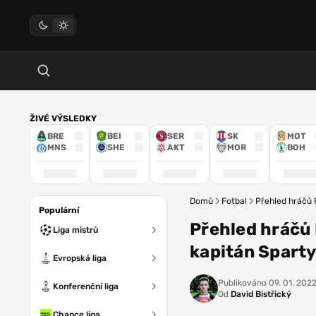
ŽIVÉ VÝSLEDKY
BRE
BEI
SER
SK
MOT
MNS
SHE
AKT
MOR
BOH
Domů
Fotbal
Přehled hráčů 
Populární
Přehled hráčů 
Liga mistrů
kapitán Sparty
Evropská liga
Publikováno
09. 01. 2022
Konferenční liga
Od
David Bistřický
Chance liga