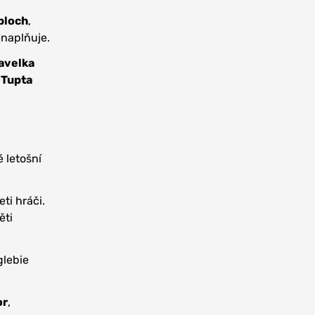
bloch
,
enaplňuje.
Havelka
 Tupta
 letošní
ti hráči.
ěti
lebie
or
,