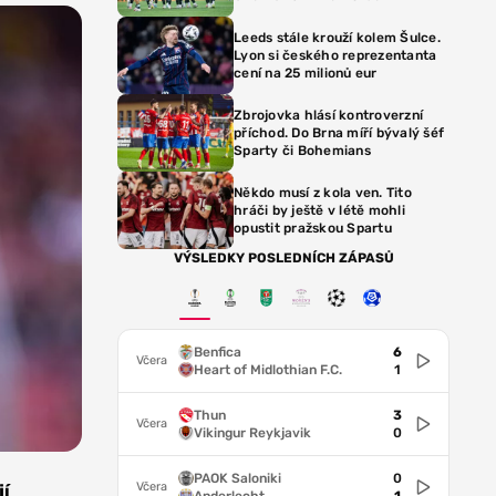
Leeds stále krouží kolem Šulce.
Lyon si českého reprezentanta
cení na 25 milionů eur
Zbrojovka hlásí kontroverzní
příchod. Do Brna míří bývalý šéf
Sparty či Bohemians
Někdo musí z kola ven. Tito
hráči by ještě v létě mohli
opustit pražskou Spartu
VÝSLEDKY POSLEDNÍCH ZÁPASŮ
Benfica
6
Včera
Heart of Midlothian F.C.
1
Thun
3
Včera
Vikingur Reykjavik
0
PAOK Saloniki
0
Včera
jí