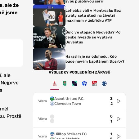
svou působivou sérii
, ale že
Lehečka válí v Montrealu: Bez
rmě jsme
ztráty setu útočí na životní
maximum v žebříčku ATP
Šulc ve stopách Nedvěda? Po
české hvězdě se vyptává
Juventus
Haraslín je na odchodu. Kdo
bude novým kapitánem Sparty?
VÝSLEDKY POSLEDNÍCH ZÁPASŮ
, ale
. Nejprve
 a
Ascot United F.C.
3
Včera
Clevedon Town
2
eměl
u. Prostě
0
Včera
1
Hilltop Strikers FC
1
Včera