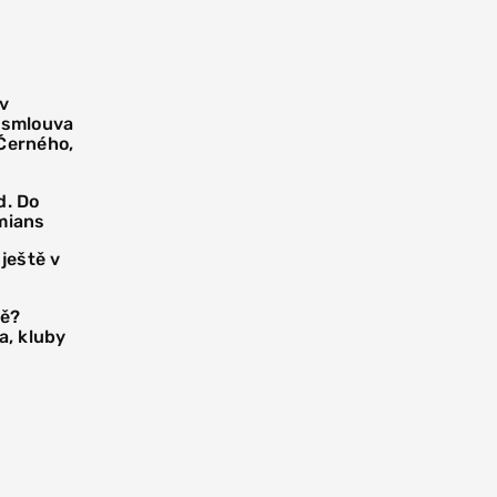
 v
í smlouva
 Černého,
d. Do
mians
 ještě v
tě?
a, kluby