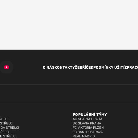
O NÁS
KONTAKTY
ŽEBŘÍČEK
PODMÍNKY UŽITÍ
ZPRAC
POPULÁRNÍ TÝMY
ŘELCI
AC SPARTA PRAHA
 STŘELCI
SK SLAVIA PRAHA
IGA STŘELCI
FC VIKTORIA PLZEŇ
TŘELCI
FC BANÍK OSTRAVA
E STŘELCI
REAL MADRID