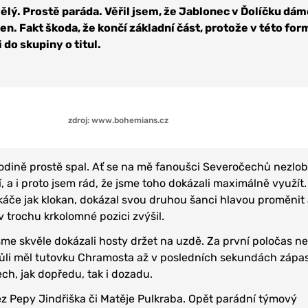
ělý. Prostě paráda. Věřil jsem, že Jablonec v Ďolíčku dáme
en. Fakt škoda, že končí základní část, protože v této fo
 do skupiny o titul.
zdroj: www.bohemians.cz
odině prostě spal. Ať se na mě fanoušci Severočechů nezlobí
í, a i proto jsem rád, že jsme toho dokázali maximálně využít
áče jak klokan, dokázal svou druhou šanci hlavou proměnit
v trochu krkolomné pozici zvýšil.
sme skvěle dokázali hosty držet na uzdě. Za první poločas n
půli měl tutovku Chramosta až v posledních sekundách zápas
ch, jak dopředu, tak i dozadu.
bez Pepy Jindřiška či Matěje Pulkraba. Opět parádní týmový