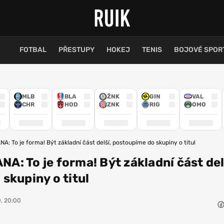
FOTBAL
PŘESTUPY
HOKEJ
TENIS
BOJOVÉ SPOR
MLB
BLA
ŽNK
GIN
VAL
CHR
HOD
ZNK
RIG
OMO
: To je forma! Být základní část delší, postoupíme do skupiny o titul
: To je forma! Být základní část del
skupiny o titul
0, 20:00