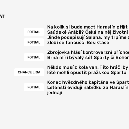
AT
Na kolik si bude moct Haraslín přijít
Saúdské Arábii? Čeká na něj životn
FOTBAL
Jinde podepisují Salaha, my trpíme
zlobí se fanoušci Besiktase
FOTBAL
Zbrojovka hlásí kontroverzní přícho
Brna míří bývalý šéf Sparty či Bohe
FOTBAL
Někdo musí z kola ven. Tito hráči by
létě mohli opustit pražskou Spartu
CHANCE LIGA
Konec hvězdného kapitána ve Spar
Letenští evidují nabídku za Haraslín
FOTBAL
jednají