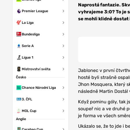
Naprostá fantazie. Skv
Premier League
vyhrajeme 3:0? To je s
se mohli klidně dostat i
La Liga
Bundesliga
Serie A
Ligue 1
Mistrovství světa
Jablonec v první čtvrth
hosté byli strašně ospal
Česko
Jhon Mosquera, který sk
Chance Národní Liga
následně Martin Dostál 
3. ČFL
Když pominu góly, tak j
soupeř nic a ve druhé 
MOL Cup
je forma ve všech směre
Anglie
Ukázalo se, že to jde i 
Carabao Cup