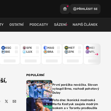
PŘIHLÁSIT SE
TY
OSTATNÍ
PODCASTY
SÁZENÍ
NAPIŠ ČLÁNEK
KSC
SFK
MAG
MET
HEI
BIE
LUX
BRA
ZFK
VFL
POPULÁRNÍ
ší,
První porážka nováčka. Slovan
vyloupil Brno, rozhodl pohotový
Dulay
Foto dne: Ikonická modrooká
Marta Kostyuk zaujala modrým
lookem a v Torontu prodloužila