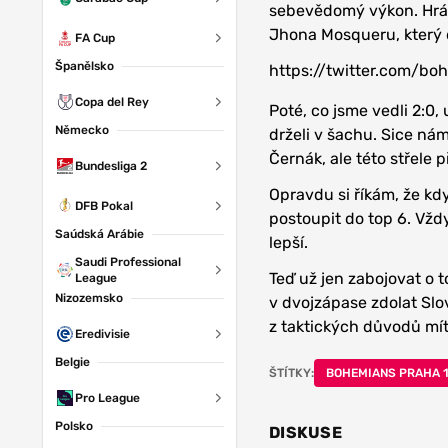
sebevědomý výkon. Hráči 
Jhona Mosqueru, který do
FA Cup
Španělsko
https://twitter.com/b
Copa del Rey
Poté, co jsme vedli 2:0,
Německo
drželi v šachu. Sice nám
Černák, ale této střele 
Bundesliga 2
Opravdu si říkám, že kdy
DFB Pokal
postoupit do top 6. Vždy
Saúdská Arábie
lepší.
Saudi Professional
Teď už jen zabojovat o t
League
Nizozemsko
v dvojzápase zdolat Slo
z taktických důvodů mít
Eredivisie
Belgie
ŠTÍTKY:
BOHEMIANS PRAHA 
Pro League
Polsko
DISKUSE