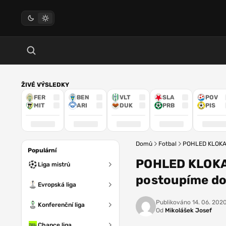
ŽIVÉ VÝSLEDKY
FER
BEN
VLT
SLA
POV
MIT
ARI
DUK
PRB
PIS
Domů
Fotbal
POHLED KLOKANA
Populární
POHLED KLOKANA
Liga mistrů
postoupíme do 
Evropská liga
Publikováno
14. 06. 202
Konferenční liga
Od
Mikolášek Josef
Chance liga