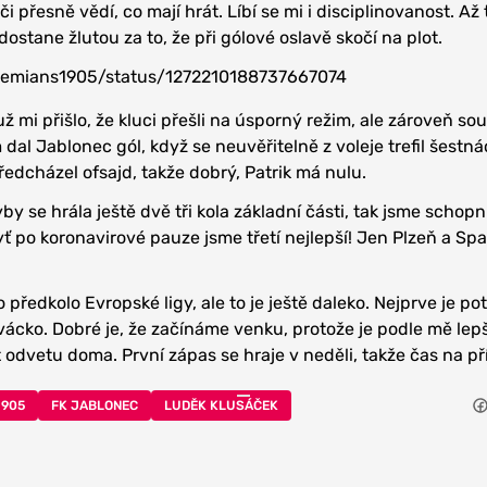
přesně vědí, co mají hrát. Líbí se mi i disciplinovanost. Až
stane žlutou za to, že při gólové oslavě skočí na plot.
ohemians1905/status/1272210188737667074
 už mi přišlo, že kluci přešli na úsporný režim, ale zároveň so
 dal Jablonec gól, když se neuvěřitelně z voleje trefil šestná
předcházel ofsajd, takže dobrý, Patrik má nulu.
by se hrála ještě dvě tři kola základní části, tak jsme schopn
ť po koronavirové pauze jsme třetí nejlepší! Jen Plzeň a Spa
o předkolo Evropské ligy, ale to je ještě daleko. Nejprve je po
vácko. Dobré je, že začínáme venku, protože je podle mě lepš
 odvetu doma. První zápas se hraje v neděli, takže čas na pří
1905
FK JABLONEC
LUDĚK KLUSÁČEK