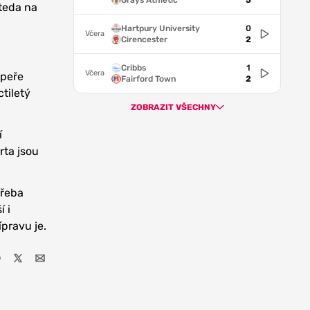
Grays Athletic
5
 teda na
Hartpury University
0
Včera
Cirencester
2
Cribbs
1
Včera
upeře
Fairford Town
2
ctiletý
ZOBRAZIT VŠECHNY
í
rta jsou
třeba
í i
pravu je.