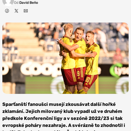
Od
David Beňo
Zdroj: AC
Sparta Praha
Sparťanští fanoušci musejí zkousávat další hořké
zklamání. Jejich milovaný klub vypadl už ve druhém
předkole Konferenční ligy a v sezóně 2022/23 si tak
evropské poháry nezahraje. A svérázně to zhodnotil i