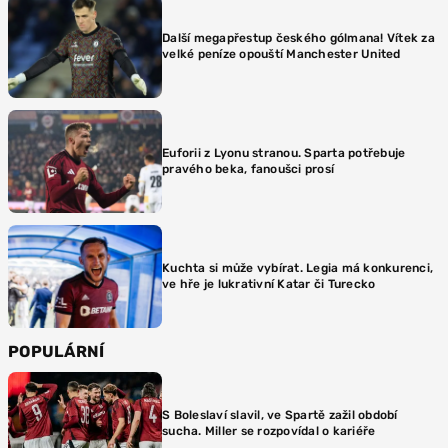
Další megapřestup českého gólmana! Vítek za
velké peníze opouští Manchester United
Euforii z Lyonu stranou. Sparta potřebuje
pravého beka, fanoušci prosí
Kuchta si může vybírat. Legia má konkurenci,
ve hře je lukrativní Katar či Turecko
POPULÁRNÍ
S Boleslaví slavil, ve Spartě zažil období
sucha. Miller se rozpovídal o kariéře