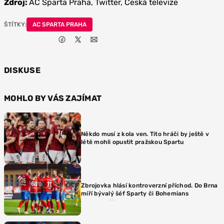
Zdroj:
AC Sparta Praha, Twitter, Česká televize
ŠTÍTKY:
AC SPARTA PRAHA
DISKUSE
MOHLO BY VÁS ZAJÍMAT
Někdo musí z kola ven. Tito hráči by ještě v
létě mohli opustit pražskou Spartu
Zbrojovka hlásí kontroverzní příchod. Do Brna
míří bývalý šéf Sparty či Bohemians