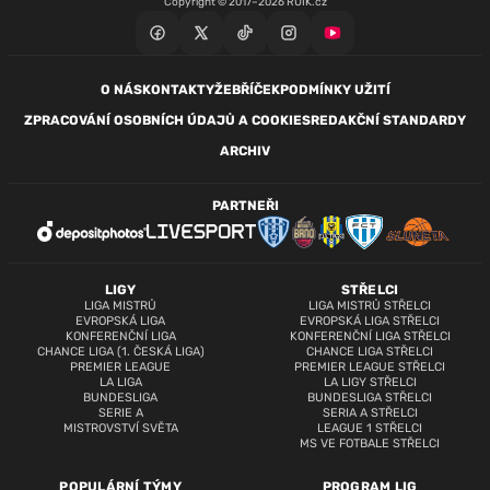
Copyright © 2017–2026 RUIK.cz
O NÁS
KONTAKTY
ŽEBŘÍČEK
PODMÍNKY UŽITÍ
ZPRACOVÁNÍ OSOBNÍCH ÚDAJŮ A COOKIES
REDAKČNÍ STANDARDY
ARCHIV
PARTNEŘI
LIGY
STŘELCI
LIGA MISTRŮ
LIGA MISTRŮ STŘELCI
EVROPSKÁ LIGA
EVROPSKÁ LIGA STŘELCI
KONFERENČNÍ LIGA
KONFERENČNÍ LIGA STŘELCI
CHANCE LIGA (1. ČESKÁ LIGA)
CHANCE LIGA STŘELCI
PREMIER LEAGUE
PREMIER LEAGUE STŘELCI
LA LIGA
LA LIGY STŘELCI
BUNDESLIGA
BUNDESLIGA STŘELCI
SERIE A
SERIA A STŘELCI
MISTROVSTVÍ SVĚTA
LEAGUE 1 STŘELCI
MS VE FOTBALE STŘELCI
POPULÁRNÍ TÝMY
PROGRAM LIG