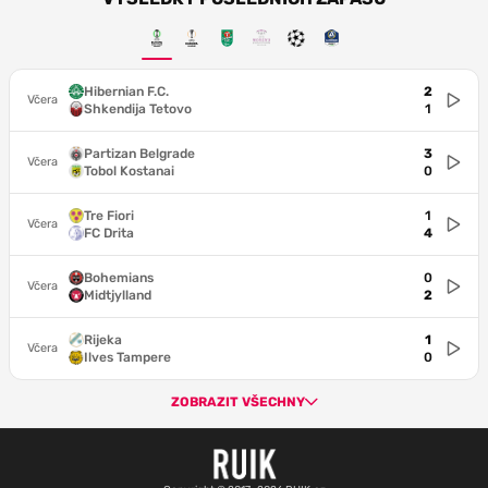
Hibernian F.C.
2
Včera
Shkendija Tetovo
1
Partizan Belgrade
3
Včera
Tobol Kostanai
0
Tre Fiori
1
Včera
FC Drita
4
Bohemians
0
Včera
Midtjylland
2
Rijeka
1
Včera
Ilves Tampere
0
ZOBRAZIT VŠECHNY