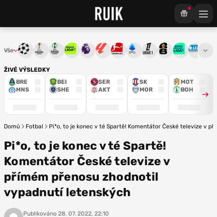
Vše
Liga mistrů
Evropská liga
Konferenční liga
Chance liga
Premier League
La Liga
Bundesliga
Serie A
Ligue 1
Mistrovství světa
Chance Národ
3. ČFL
M
ŽIVÉ VÝSLEDKY
BRE
BEI
SER
SK
MOT
MNS
SHE
AKT
MOR
BOH
Domů
Fotbal
Pi*o, to je konec v té Spartě! Komentátor České televize v 
Pi*o, to je konec v té Spartě!
Komentátor České televize v
přímém přenosu zhodnotil
vypadnutí letenských
Publikováno
28. 07. 2022, 22:10