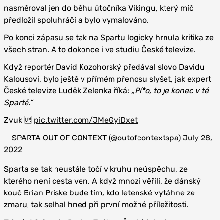
nasměroval jen do běhu útočníka Vikingu, který míč
předložil spoluhráči a bylo vymalováno.
Po konci zápasu se tak na Spartu logicky hrnula kritika ze
všech stran. A to dokonce i ve studiu České televize.
Když reportér David Kozohorský předával slovo Davidu
Kalousovi, bylo ještě v přímém přenosu slyšet, jak expert
České televize Luděk Zelenka říká:
„Pí*o, to je konec v té
Spartě.“
Zvuk 🆙
pic.twitter.com/JMeGyiDxet
— SPARTA OUT OF CONTEXT (@outofcontextspa)
July 28,
2022
Sparta se tak neustále točí v kruhu neúspěchu, ze
kterého není cesta ven. A když mnozí věřili, že dánský
kouč Brian Priske bude tím, kdo letenské vytáhne ze
zmaru, tak selhal hned při první možné příležitosti.