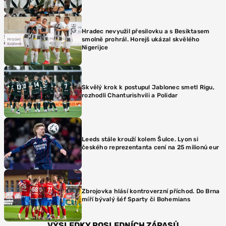
Hradec nevyužil přesilovku a s Besiktasem
smolně prohrál. Horejš ukázal skvělého
Nigerijce
Skvělý krok k postupu! Jablonec smetl Rigu,
rozhodli Chanturishvili a Polidar
Leeds stále krouží kolem Šulce. Lyon si
českého reprezentanta cení na 25 milionů eur
Zbrojovka hlásí kontroverzní příchod. Do Brna
míří bývalý šéf Sparty či Bohemians
VÝSLEDKY POSLEDNÍCH ZÁPASŮ