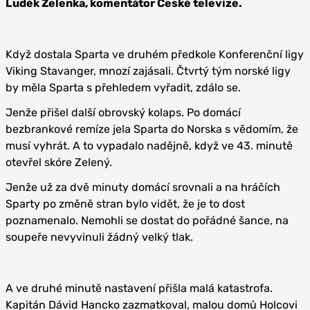
Luděk Zelenka, komentátor České televize.
Když dostala Sparta ve druhém předkole Konferenční ligy
Viking Stavanger, mnozí zajásali. Čtvrtý tým norské ligy
by měla Sparta s přehledem vyřadit, zdálo se.
Jenže přišel další obrovský kolaps. Po domácí
bezbrankové remíze jela Sparta do Norska s vědomím, že
musí vyhrát. A to vypadalo nadějně, když ve 43. minutě
otevřel skóre Zelený.
Jenže už za dvě minuty domácí srovnali a na hráčích
Sparty po změně stran bylo vidět, že je to dost
poznamenalo. Nemohli se dostat do pořádné šance, na
soupeře nevyvinuli žádný velký tlak.
A ve druhé minutě nastavení přišla malá katastrofa.
Kapitán Dávid Hancko zazmatkoval, malou domů Holcovi