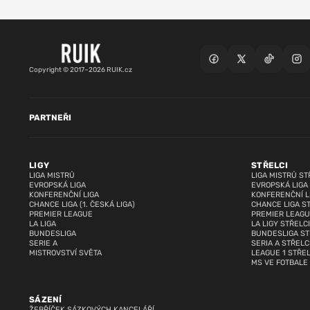
Copyright © 2017–2026 RUIK.cz
PARTNEŘI
LIGY
STŘELCI
LIGA MISTRŮ
LIGA MISTRŮ ST
EVROPSKÁ LIGA
EVROPSKÁ LIGA
KONFERENČNÍ LIGA
KONFERENČNÍ L
CHANCE LIGA (1. ČESKÁ LIGA)
CHANCE LIGA S
PREMIER LEAGUE
PREMIER LEAGU
LA LIGA
LA LIGY STŘELCI
BUNDESLIGA
BUNDESLIGA ST
SERIE A
SERIA A STŘELC
MISTROVSTVÍ SVĚTA
LEAGUE 1 STŘEL
MS VE FOTBALE
SÁZENÍ
ŽEBŘÍČEK SÁZKOVÝCH KANCELÁŘÍ