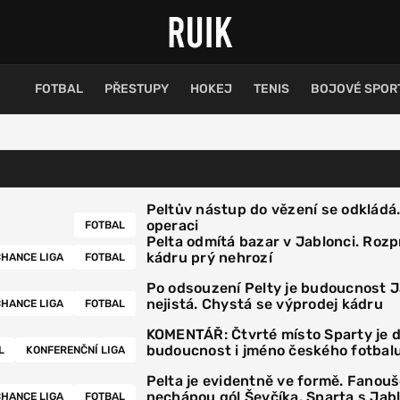
FOTBAL
PŘESTUPY
HOKEJ
TENIS
BOJOVÉ SPOR
Peltův nástup do vězení se odkládá
operaci
FOTBAL
Pelta odmítá bazar v Jablonci. Rozp
kádru prý nehrozí
HANCE LIGA
FOTBAL
Po odsouzení Pelty je budoucnost 
nejistá. Chystá se výprodej kádru
HANCE LIGA
FOTBAL
KOMENTÁŘ: Čtvrté místo Sparty je 
budoucnost i jméno českého fotbal
L
KONFERENČNÍ LIGA
Pelta je evidentně ve formě. Fanouš
nechápou gól Ševčíka. Sparta s Ja
HANCE LIGA
FOTBAL