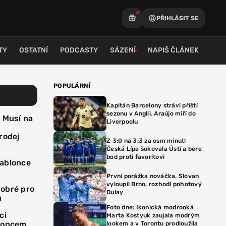
PŘIHLÁSIT SE
TY
OSTATNÍ
PODCASTY
SÁZENÍ
NAPIŠ ČLÁNEK
POPULÁRNÍ
Kapitán Barcelony stráví příští
sezonu v Anglii. Araújo míří do
. Musí na
Liverpoolu
rodej
Z 3:0 na 3:3 za osm minut!
Česká Lípa šokovala Ústí a bere
bod proti favoritovi
Jablonce
První porážka nováčka. Slovan
vyloupil Brno, rozhodl pohotový
dobré pro
Dulay
u
Foto dne: Ikonická modrooká
ci
Marta Kostyuk zaujala modrým
bloncem
lookem a v Torontu prodloužila