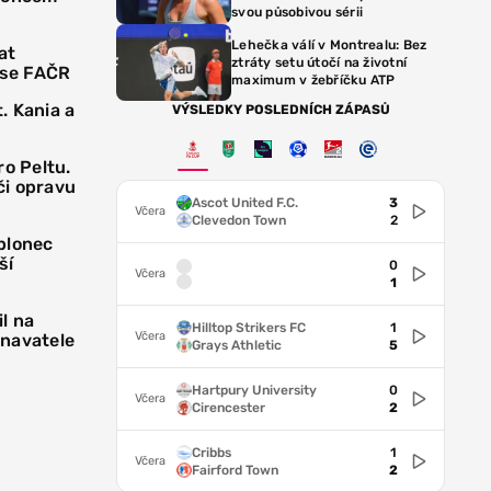
svou působivou sérii
Lehečka válí v Montrealu: Bez
at
ztráty setu útočí na životní
 se FAČR
maximum v žebříčku ATP
. Kania a
VÝSLEDKY POSLEDNÍCH ZÁPASŮ
ro Peltu.
či opravu
Ascot United F.C.
3
Včera
Clevedon Town
2
blonec
ší
0
Včera
1
il na
Hilltop Strikers FC
1
Včera
tnavatele
Grays Athletic
5
Hartpury University
0
Včera
Cirencester
2
Cribbs
1
Včera
Fairford Town
2