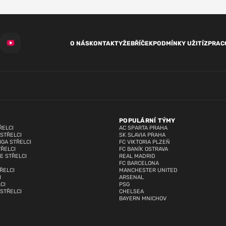
O NÁS
KONTAKTY
ŽEBŘÍČEK
PODMÍNKY UŽITÍ
ZPRAC
POPULÁRNÍ TÝMY
ŘELCI
AC SPARTA PRAHA
 STŘELCI
SK SLAVIA PRAHA
IGA STŘELCI
FC VIKTORIA PLZEŇ
TŘELCI
FC BANÍK OSTRAVA
E STŘELCI
REAL MADRID
FC BARCELONA
ŘELCI
MANCHESTER UNITED
I
ARSENAL
CI
PSG
 STŘELCI
CHELSEA
BAYERN MNICHOV