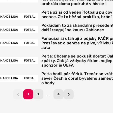
prohrála doma podruhé v historii
Pelta už si od vedení fotbalu půjčov
nechce. Je to běžná praktika, brání
HANCE LIGA
FOTBAL
Pokládám to za skandální precedent
další reagují na kauzu Jablonec
HANCE LIGA
FOTBAL
Fanoušci si utahují z půjčky FAČR p
Prosí svaz o peníze na pivo, vířivku 
HANCE LIGA
FOTBAL
auta
Pelta: Chceme se pokusit dostat Ja
zpátky. Jak já vždycky říkám, nejlep
HANCE LIGA
FOTBAL
sponzor je UEFA
Pelta hodil pár fórků. Trenér se vrát
sever Čech a obral bývalého zaměs
HANCE LIGA
FOTBAL
o body
1
2
…
4