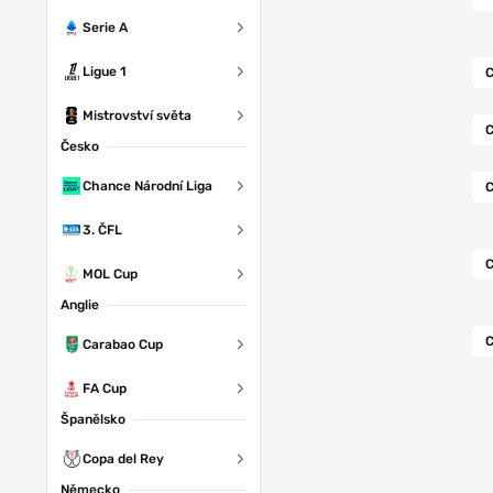
Serie A
Ligue 1
C
Mistrovství světa
C
Česko
Chance Národní Liga
C
3. ČFL
C
MOL Cup
Anglie
C
Carabao Cup
FA Cup
Španělsko
Copa del Rey
Německo