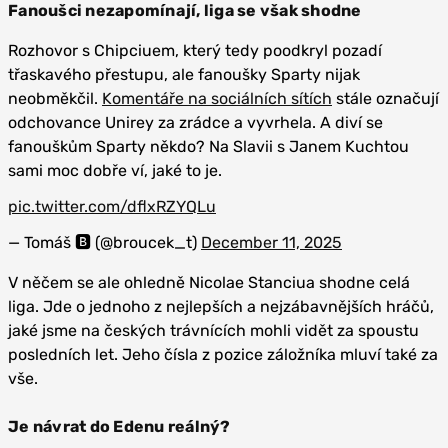
Fanoušci nezapomínají, liga se však shodne
Rozhovor s Chipciuem, který tedy poodkryl pozadí
třaskavého přestupu, ale fanoušky Sparty nijak
neobměkčil.
Komentáře na sociálních sítích
stále označují
odchovance Unirey za zrádce a vyvrhela. A diví se
fanouškům Sparty někdo? Na Slavii s Janem Kuchtou
sami moc dobře ví, jaké to je.
pic.twitter.com/dflxRZYQLu
— Tomáš 🅱️ (@broucek_t)
December 11, 2025
V něčem se ale ohledně Nicolae Stanciua shodne celá
liga. Jde o jednoho z nejlepších a nejzábavnějších hráčů,
jaké jsme na českých trávnících mohli vidět za spoustu
posledních let. Jeho čísla z pozice záložníka mluví také za
vše.
Je návrat do Edenu reálný?