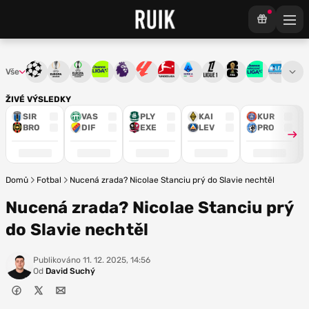
Vše
Liga mistrů
Evropská liga
Konferenční liga
Chance liga
Premier League
La Liga
Bundesliga
Serie A
Ligue 1
Mistrovství světa
Chance Národ
3. ČFL
M
ŽIVÉ VÝSLEDKY
SIR
VAS
PLY
KAI
KUR
BRO
DIF
EXE
LEV
PRO
Domů
Fotbal
Nucená zrada? Nicolae Stanciu prý do Slavie nechtěl
Nucená zrada? Nicolae Stanciu prý
do Slavie nechtěl
Publikováno
11. 12. 2025, 14:56
Od
David Suchý