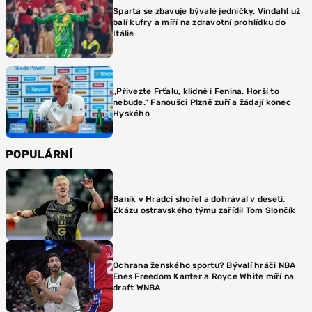
Sparta se zbavuje bývalé jedničky. Vindahl už
balí kufry a míří na zdravotní prohlídku do
Itálie
„Přivezte Frťalu, klidně i Fenina. Horší to
nebude.“ Fanoušci Plzně zuří a žádají konec
Hyského
POPULÁRNÍ
Baník v Hradci shořel a dohrával v deseti.
Zkázu ostravského týmu zařídil Tom Slončík
Ochrana ženského sportu? Bývalí hráči NBA
Enes Freedom Kanter a Royce White míří na
draft WNBA