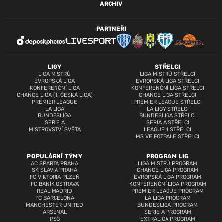
ARCHIV
PARTNEŘI
LIGY
STŘELCI
LIGA MISTRŮ
LIGA MISTRŮ STŘELCI
EVROPSKÁ LIGA
EVROPSKÁ LIGA STŘELCI
KONFERENČNÍ LIGA
KONFERENČNÍ LIGA STŘELCI
CHANCE LIGA (1. ČESKÁ LIGA)
CHANCE LIGA STŘELCI
PREMIER LEAGUE
PREMIER LEAGUE STŘELCI
LA LIGA
LA LIGY STŘELCI
BUNDESLIGA
BUNDESLIGA STŘELCI
SERIE A
SERIA A STŘELCI
MISTROVSTVÍ SVĚTA
LEAGUE 1 STŘELCI
MS VE FOTBALE STŘELCI
POPULÁRNÍ TÝMY
PROGRAM LIG
AC SPARTA PRAHA
LIGA MISTRŮ PROGRAM
SK SLAVIA PRAHA
CHANCE LIGA PROGRAM
FC VIKTORIA PLZEŇ
EVROPSKÁ LIGA PROGRAM
FC BANÍK OSTRAVA
KONFERENČNÍ LIGA PROGRAM
REAL MADRID
PREMIER LEAGUE PROGRAM
FC BARCELONA
LA LIGA PROGRAM
MANCHESTER UNITED
BUNDESLIGA PROGRAM
ARSENAL
SERIE A PROGRAM
PSG
EXTRALIGA PROGRAM