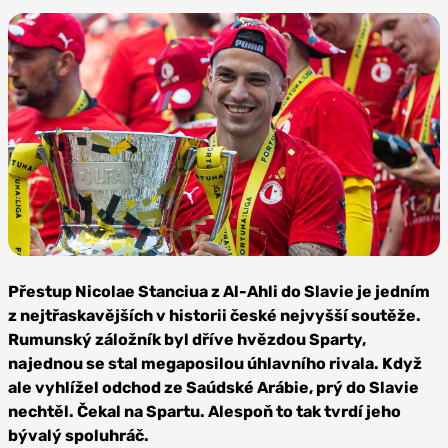
Foto: SK
Slavia Praha
Přestup Nicolae Stanciua z Al-Ahli do Slavie je jedním
z nejtřaskavějších v historii české nejvyšší soutěže.
Rumunský záložník byl dříve hvězdou Sparty,
najednou se stal megaposilou úhlavního rivala. Když
ale vyhlížel odchod ze Saúdské Arábie, prý do Slavie
nechtěl. Čekal na Spartu. Alespoň to tak tvrdí jeho
bývalý spoluhráč.