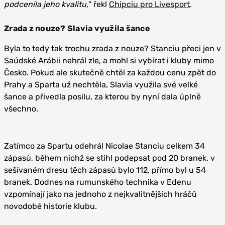
podcenila jeho kvalitu,
“ řekl
Chipciu pro Livesport
.
Zrada z nouze? Slavia využila šance
Byla to tedy tak trochu zrada z nouze? Stanciu přeci jen v
Saúdské Arábii nehrál zle, a mohl si vybírat i kluby mimo
Česko. Pokud ale skutečně chtěl za každou cenu zpět do
Prahy a Sparta už nechtěla, Slavia využila své velké
šance a přivedla posilu, za kterou by nyní dala úplně
všechno.
Zatímco za Spartu odehrál Nicolae Stanciu celkem 34
zápasů, během nichž se stihl podepsat pod 20 branek, v
sešívaném dresu těch zápasů bylo 112, přímo byl u 54
branek. Dodnes na rumunského technika v Edenu
vzpomínají jako na jednoho z nejkvalitnějších hráčů
novodobé historie klubu.