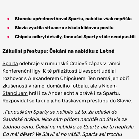
Stanciu upřednostňoval Spartu, nabídka však nepřišla
Slavia využila situace a získala klíčovou posilu
Chipciu odkryl detaily, fanoušci Sparty stále neodpustili
Zákulisí přestupu: Čekání na nabídku z Letné
Sparta
odehraje v rumunské Craiově zápas v rámci
Konferenční ligy. K té příležitosti Livesport udělal
rozhovor s Alexanderem Chipciuem. Ten nemá jen obří
zkušenosti v rámci domácího fotbalu, ale s
Nicem
Stanciuem
hrál i za Anderlecht a právě i za Spartu.
Rozpovídal se tak i o jeho třaskavém přestupu do
Slavie
.
„
Fanouškům Sparty se nelíbilo už to, že odešel do
Saudské Arábie. Nico sám přitom nechtěl do Slavie za
žádnou cenu. Čekal na nabídku ze Sparty, ale ta nepřišla.
Co měl dělat? Ve Slavii si ho vážili. Sparta asi trochu