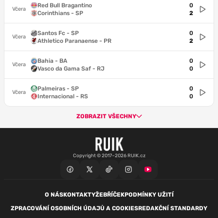
Red Bull Bragantino
0
Včera
Corinthians - SP
2
Santos Fc - SP
0
Včera
Athletico Paranaense - PR
2
Bahia - BA
0
Včera
Vasco da Gama Saf - RJ
0
Palmeiras - SP
0
Včera
Internacional - RS
0
ZOBRAZIT VŠECHNY
Copyright © 2017–2026 RUIK.cz
O NÁS
KONTAKTY
ŽEBŘÍČEK
PODMÍNKY UŽITÍ
ZPRACOVÁNÍ OSOBNÍCH ÚDAJŮ A COOKIES
REDAKČNÍ STANDARDY