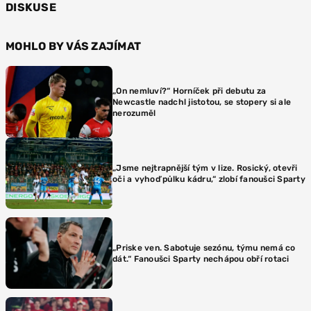
DISKUSE
MOHLO BY VÁS ZAJÍMAT
„On nemluví?“ Horníček při debutu za
Newcastle nadchl jistotou, se stopery si ale
nerozuměl
„Jsme nejtrapnější tým v lize. Rosický, otevři
oči a vyhoď půlku kádru,“ zlobí fanoušci Sparty
„Priske ven. Sabotuje sezónu, týmu nemá co
dát.“ Fanoušci Sparty nechápou obří rotaci