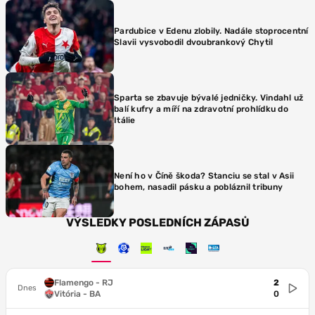
Pardubice v Edenu zlobily. Nadále stoprocentní
Slavii vysvobodil dvoubrankový Chytil
Sparta se zbavuje bývalé jedničky. Vindahl už
balí kufry a míří na zdravotní prohlídku do
Itálie
Není ho v Číně škoda? Stanciu se stal v Asii
bohem, nasadil pásku a pobláznil tribuny
VÝSLEDKY POSLEDNÍCH ZÁPASŮ
Flamengo - RJ
2
Dnes
Vitória - BA
0