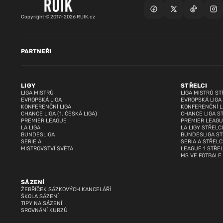
Copyright © 2017–2026 RUIK.cz
PARTNEŘI
LIGY
STŘELCI
LIGA MISTRŮ
LIGA MISTRŮ ST
EVROPSKÁ LIGA
EVROPSKÁ LIGA
KONFERENČNÍ LIGA
KONFERENČNÍ L
CHANCE LIGA (1. ČESKÁ LIGA)
CHANCE LIGA S
PREMIER LEAGUE
PREMIER LEAGU
LA LIGA
LA LIGY STŘELCI
BUNDESLIGA
BUNDESLIGA ST
SERIE A
SERIA A STŘELC
MISTROVSTVÍ SVĚTA
LEAGUE 1 STŘEL
MS VE FOTBALE
SÁZENÍ
ŽEBŘÍČEK SÁZKOVÝCH KANCELÁŘÍ
ŠKOLA SÁZENÍ
TIPY NA SÁZENÍ
SROVNÁNÍ KURZŮ