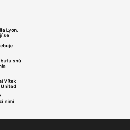
la Lyon,
í se
řebuje
debutu snů
hla
! Vítek
 United
?
i nimi