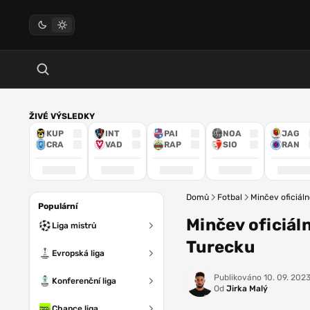
ŽIVÉ VÝSLEDKY
KUP
INT
PAI
NOA
JAG
CRA
VAD
RAP
SIO
RAN
Domů
Fotbal
Minčev oficiál
Populární
Minčev oficiál
Liga mistrů
Turecku
Evropská liga
Publikováno
10. 09. 202
Konferenční liga
Od
Jirka Malý
Chance liga