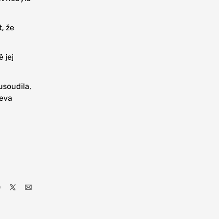
, že
 jej
usoudila,
čeva