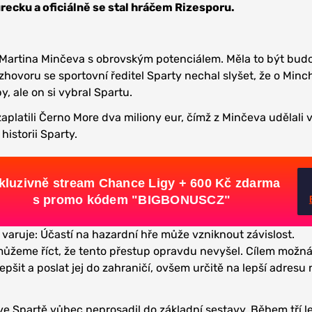
ecku a oficiálně se stal hráčem Rizesporu.
 Martina Minčeva s obrovským potenciálem. Měla to být bud
zhovoru se sportovní ředitel Sparty nechal slyšet, že o Min
y, ale on si vybral Spartu.
zaplatili Černo More dva miliony eur, čímž z Minčeva udělali 
historii Sparty.
kluzivně stream Chance Ligy + 600 Kč zdarma
s promo kódem "BIGBONUSCZ"
 varuje: Účastí na hazardní hře může vzniknout závislost.
můžeme říct, že tento přestup opravdu nevyšel. Cílem možná
epšit a poslat jej do zahraničí, ovšem určitě na lepší adresu
 ve Spartě vůbec neprosadil do základní sestavy. Během tří l