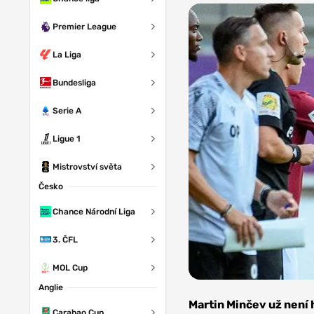
Premier League
La Liga
Bundesliga
Serie A
Ligue 1
Mistrovství světa
Česko
Chance Národní Liga
3. ČFL
MOL Cup
Anglie
Zdroj: AC
Sparta Praha
Martin Minčev už není
Carabao Cup