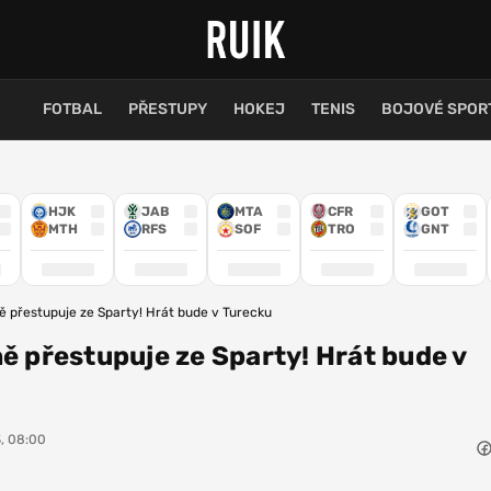
FOTBAL
PŘESTUPY
HOKEJ
TENIS
BOJOVÉ SPOR
HJK
JAB
MTA
CFR
GOT
MTH
RFS
SOF
TRO
GNT
ně přestupuje ze Sparty! Hrát bude v Turecku
ně přestupuje ze Sparty! Hrát bude v
3, 08:00