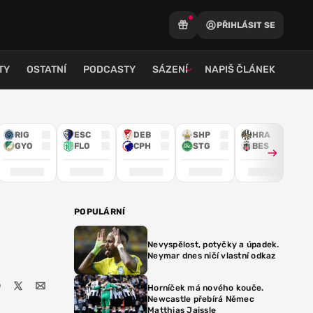
PŘIHLÁSIT SE
TY
OSTATNÍ
PODCASTY
SÁZENÍ
NAPIŠ ČLÁNEK
RIG
ESC
DEB
SHP
HRA
GYO
FLO
CPH
STG
BES
POPULÁRNÍ
Nevyspělost, potyčky a úpadek.
Neymar dnes ničí vlastní odkaz
Horníček má nového kouče.
Newcastle přebírá Němec
Matthias Jaissle