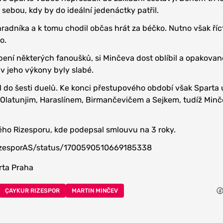
sebou, kdy by do ideální jedenáctky patřil.
hradníka a k tomu chodil občas hrát za béčko. Nutno však říct
o.
pení některých fanoušků, si Minčeva dost oblíbil a opakovaně
iv jeho výkony byly slabé.
il do šesti duelů. Ke konci přestupového období však Sparta 
, Olatunjim, Haraslínem, Birmančevičem a Sejkem, tudíž Min
ckého Rizesporu, kde podepsal smlouvu na 3 roky.
RizesporAS/status/1700590510669185338
rta Praha
ÇAYKUR RIZESPOR
MARTIN MINČEV