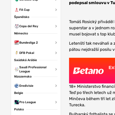
podepsal smlouvu v Tur
FA Cup
Španělsko
Tomáš Rosický přiváděl
Copa del Rey
superstar a v jednom ro
Německo
musel bojovat s top klub
Bundesliga 2
Letenští tak neváhali a 
pátou nejdražší posilu v 
DFB Pokal
Saúdská Arábie
Ex
Saudi Professional
League
Nizozemsko
Eredivisie
18+ Ministerstvo financí
Teď po třech letech už 
Belgie
Minčeva během tří let zl
Pro League
Turecka.
Polsko
Bulharský fotbalista se