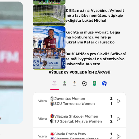
Z Blšan až na Vysočinu. Vyhodit
mě z lavičky nemůžou, vtipkuje
exligista Lukáš Michal
Kuchta si může vybírat. Legia
má konkurenci, ve hře je
lukrativní Katar či Turecko
Další Afričan pro Slavii? Sešívaní
se měli vyptávat na ofenzivního
univerzála Auxerre
VÝSLEDKY POSLEDNÍCH ZÁPASŮ
Juventus Women
2
Včera
SCU Torreense Women
1
Vllaznia Shkoder Women
1
Včera
TJ Spartak Myjava Women
2
Slavia Praha ženy
1
r
Včera