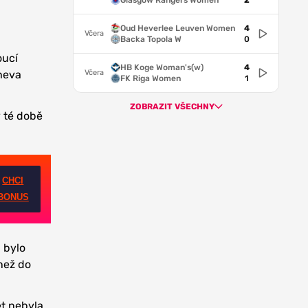
Glasgow Rangers Women
2
Oud Heverlee Leuven Women
4
Včera
Backa Topola W
0
oucí
HB Koge Woman's(w)
4
Včera
cheva
FK Riga Women
1
ZOBRAZIT VŠECHNY
v té době
CHCI
BONUS
 bylo
 než do
et nebyla