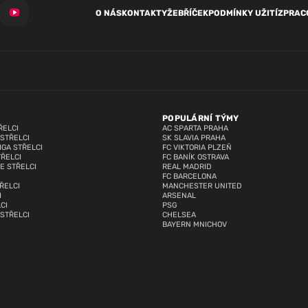
O NÁS
KONTAKTY
ŽEBŘÍČEK
PODMÍNKY UŽITÍ
ZPRAC
POPULÁRNÍ TÝMY
ŘELCI
AC SPARTA PRAHA
 STŘELCI
SK SLAVIA PRAHA
IGA STŘELCI
FC VIKTORIA PLZEŇ
TŘELCI
FC BANÍK OSTRAVA
E STŘELCI
REAL MADRID
FC BARCELONA
ŘELCI
MANCHESTER UNITED
I
ARSENAL
CI
PSG
 STŘELCI
CHELSEA
BAYERN MNICHOV