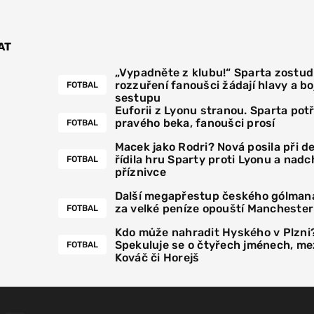
AT
„Vypadněte z klubu!“ Sparta zostudi
rozzuření fanoušci žádají hlavy a boj
FOTBAL
sestupu
Euforii z Lyonu stranou. Sparta pot
pravého beka, fanoušci prosí
FOTBAL
Macek jako Rodri? Nová posila při 
řídila hru Sparty proti Lyonu a nadc
FOTBAL
příznivce
Další megapřestup českého gólmana
za velké peníze opouští Manchester
FOTBAL
Kdo může nahradit Hyského v Plzni
Spekuluje se o čtyřech jménech, mez
FOTBAL
Kováč či Horejš