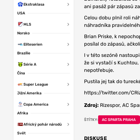
Ekstraklasa
ani pasáž pár zápasů za 
USA
Celou dobu plnil roli ná
MLS
náhradníka pravidelnéh
Norsko
Brian Priske, k nepocho
posílal do zápasů, ačkol
Eliteserien
Brazílie
I v této sezóně nastoup
že si vystačí s Kuchtou
Série A
nepotřebuje.
Čína
Pustila jej tak do ture
Super League
https://twitter.com/C
Jižní Amerika
Copa America
Zdroj:
Rizespor, AC Spa
Afrika
ŠTÍTKY:
AC SPARTA PRAHA
Africký pohár národů
Svět
DISKUSE