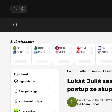
ŽIVÉ VÝSLEDKY
BEI
BRE
SER
SLA
SK
SHE
MNS
AKT
TRI
MOR
Domů
Fotbal
Lukáš Juliš zaz
Populární
Lukáš Juliš za
Liga mistrů
postup ze skup
Evropská liga
Publikováno
06. 11. 2020
Konferenční liga
Od
Adam Janás
Chance liga