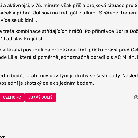
ší a aktivnější, v 76. minutě však přišla brejková situace pro 
ček a přihrál Julišovi na třetí gól v utkání. Svěřenci trenéra
 více se uklidnili.
a trefa kombinace střídajících hráčů. Po přihrávce Bořka Do
 Ladislav Krejčí st.
 vítězství posunuli na průběžnou třetí příčku právě před Cel
 Lille, které si poměrně jednoznačně poradilo s AC Milán, 
edm bodů, Ibrahimovičův tým je druhý se šesti body. Násled
poslední je skotský celek s jedním bodem.
CELTIC FC
LUKÁŠ JULIŠ
AT