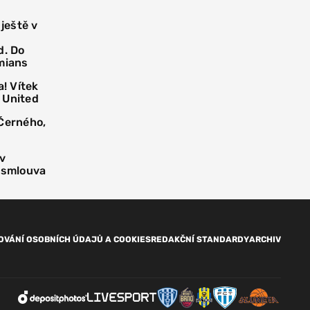
 ještě v
d. Do
mians
! Vítek
 United
 Černého,
 v
í smlouva
OVÁNÍ OSOBNÍCH ÚDAJŮ A COOKIES
REDAKČNÍ STANDARDY
ARCHIV