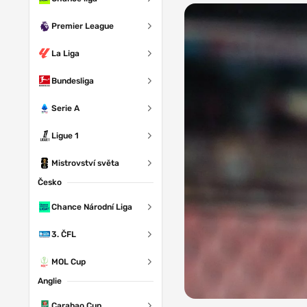
Premier League
La Liga
Bundesliga
Serie A
Ligue 1
Mistrovství světa
Česko
Chance Národní Liga
3. ČFL
MOL Cup
Anglie
Carabao Cup