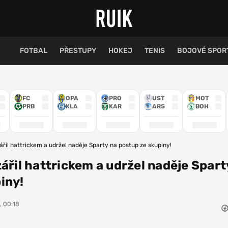
FOTBAL
PŘESTUPY
HOKEJ
TENIS
BOJOVÉ SPOR
FC
OPA
PRO
UST
MOT
PRB
KLA
KAR
ARS
BOH
ářil hattrickem a udržel naděje Sparty na postup ze skupiny!
zářil hattrickem a udržel naděje Spart
iny!
, 00:18