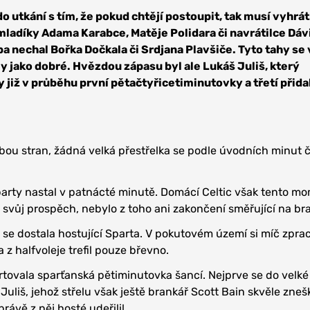
do utkání s tím, že pokud chtějí postoupit, tak musí vyhrát
 mladíky Adama Karabce, Matěje Polidara či navrátilce Dáv
ba nechal Bořka Dočkala či Srdjana Plavšiče. Tyto tahy se 
 jako dobré. Hvězdou zápasu byl ale Lukáš Juliš, který
již v průběhu první pětačtyřicetiminutovky a třetí přida
bou stran, žádná velká přestřelka se podle úvodních minut 
party nastal v patnácté minutě. Domácí Celtic však tento m
 svůj prospěch, nebylo z toho ani zakončení směřující na br
e se dostala hostující Sparta. V pokutovém území si míč zpra
z halfvoleje trefil pouze břevno.
ovala sparťanská pětiminutovka šancí. Nejprve se do velké
š Juliš, jehož střelu však ještě brankář Scott Bain skvěle zneš
právě z něj hosté udeřili!