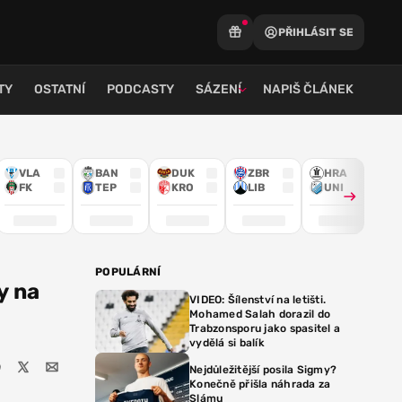
PŘIHLÁSIT SE
TY
OSTATNÍ
PODCASTY
SÁZENÍ
NAPIŠ ČLÁNEK
VLA
BAN
DUK
ZBR
HRA
FK
TEP
KRO
LIB
UNI
POPULÁRNÍ
y na
VIDEO: Šílenství na letišti.
Mohamed Salah dorazil do
Trabzonsporu jako spasitel a
vydělá si balík
Nejdůležitější posila Sigmy?
Konečně přišla náhrada za
Slámu