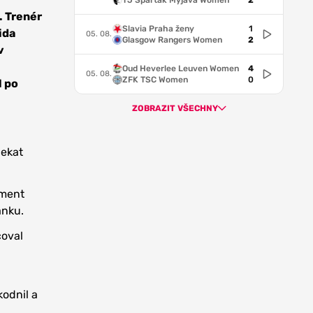
TJ Spartak Myjava Women
2
. Trenér
Slavia Praha ženy
1
ida
05. 08.
Glasgow Rangers Women
2
v
Oud Heverlee Leuven Women
4
05. 08.
ZFK TSC Women
0
l po
ZOBRAZIT VŠECHNY
čekat
oment
anku.
coval
kodnil a