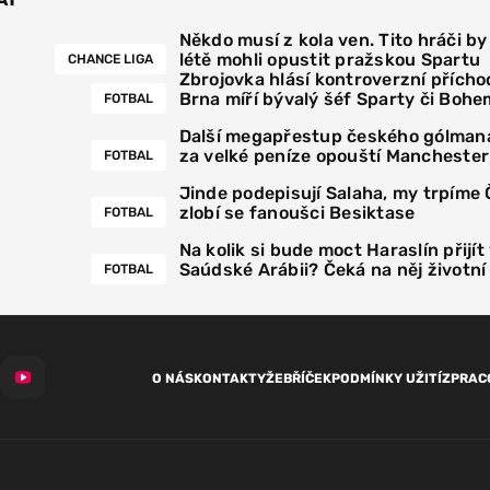
Někdo musí z kola ven. Tito hráči by
létě mohli opustit pražskou Spartu
CHANCE LIGA
Zbrojovka hlásí kontroverzní přícho
Brna míří bývalý šéf Sparty či Bohe
FOTBAL
Další megapřestup českého gólmana
za velké peníze opouští Manchester
FOTBAL
Jinde podepisují Salaha, my trpíme
zlobí se fanoušci Besiktase
FOTBAL
Na kolik si bude moct Haraslín přijít
Saúdské Arábii? Čeká na něj životn
FOTBAL
O NÁS
KONTAKTY
ŽEBŘÍČEK
PODMÍNKY UŽITÍ
ZPRAC