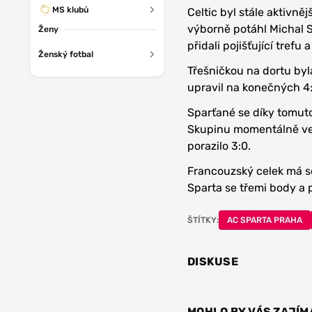
MS klubů
Celtic byl stále aktivněj
výborně potáhl Michal Sá
Ženy
přidali pojišťující trefu a
Ženský fotbal
Třešničkou na dortu byl
upravil na konečných 4:1
Sparťané se díky tomuto
Skupinu momentálně vede
porazilo 3:0.
Francouzský celek má s
Sparta se třemi body a 
ŠTÍTKY:
AC SPARTA PRAHA
DISKUSE
MOHLO BY VÁS ZAJÍM