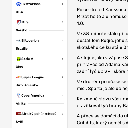
Ekstraklasa
Po centru od Karlssona 
USA
Mrzet ho to ale nemusel
MLS
1:0.
Norsko
Ve 38. minutě stálo při
dostal Tom Rogič, jeho s
Eliteserien
skotského celku stále 0:
Brazílie
A stejně jako v zápase Sl
Série A
přihrávce od Adama Kar
Čína
zadní tyč upravil skóre 
Super League
Ve druhém poločase se d
Jižní Amerika
míči, Sparta je ale do n
Copa America
Ke změně stavu však moh
Afrika
orazítkoval tyč brány Ba
Africký pohár národů
A přece se domácí do utk
Svět
Griffihts, který neměl 