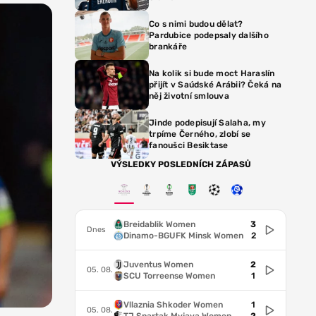
Co s nimi budou dělat?
Pardubice podepsaly dalšího
brankáře
Na kolik si bude moct Haraslín
přijít v Saúdské Arábii? Čeká na
něj životní smlouva
Jinde podepisují Salaha, my
trpíme Černého, zlobí se
fanoušci Besiktase
VÝSLEDKY POSLEDNÍCH ZÁPASŮ
Breidablik Women
3
Dnes
Dinamo-BGUFK Minsk Women
2
Juventus Women
2
05. 08.
SCU Torreense Women
1
Vllaznia Shkoder Women
1
05. 08.