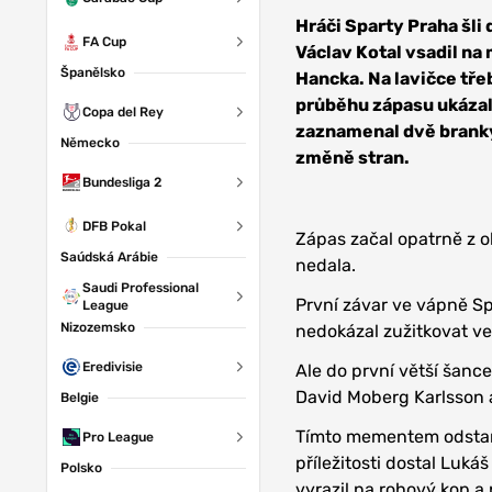
Zdroj: AC
Sparta Praha
Hráči Sparty Praha šli 
FA Cup
Václav Kotal vsadil na
Španělsko
Hancka. Na lavičce tře
průběhu zápasu ukázaly
Copa del Rey
zaznamenal dvě branky 
Německo
změně stran.
Bundesliga 2
DFB Pokal
Zápas začal opatrně z o
Saúdská Arábie
nedala.
Saudi Professional
První závar ve vápně S
League
Nizozemsko
nedokázal zužitkovat ve
Eredivisie
Ale do první větší šanc
David Moberg Karlsson a 
Belgie
Tímto mementem odstart
Pro League
příležitosti dostal Luká
Polsko
vyrazil na rohový kop a 