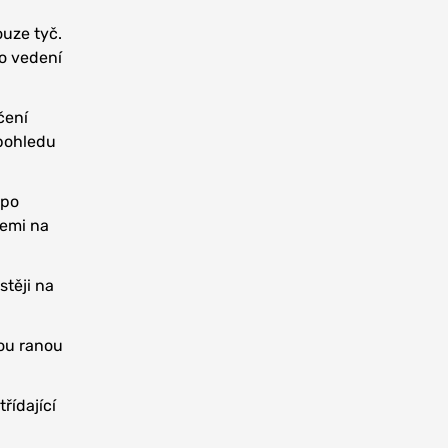
ouze tyč.
do vedení
čení
 pohledu
 po
zemi na
stěji na
dou ranou
řídající