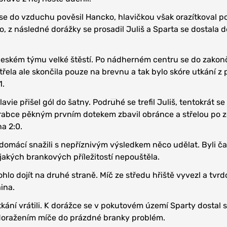
se do vzduchu pověsil Hancko, hlavičkou však orazítkoval p
o, z následné dorážky se prosadil Juliš a Sparta se dostala 
 českém týmu velké štěstí. Po nádherném centru se do zakon
třela ale skončila pouze na brevnu a tak bylo skóre utkání z
1.
avie přišel gól do šatny. Podruhé se trefil Juliš, tentokrát se
abce pěkným prvním dotekem zbavil obránce a střelou po 
na 2:0.
omácí snažili s nepříznivým výsledkem něco udělat. Byli ča
ějakých brankových příležitostí nepouštěla.
lo dojít na druhé straně. Míč ze středu hřiště vyvezl a tvr
ina.
ání vrátili. K dorážce se v pokutovém území Sparty dostal st
s doražením míče do prázdné branky problém.