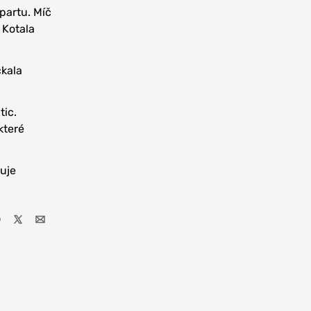
Spartu. Míč
 Kotala
čkala
tic.
které
uje