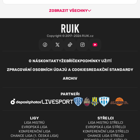
ZOBRAZIT VŠECHNY
Copyright © 2017–2026 RUIK.cz
O NÁS
KONTAKTY
ŽEBŘÍČEK
PODMÍNKY UŽITÍ
ZPRACOVÁNÍ OSOBNÍCH ÚDAJŮ A COOKIES
REDAKČNÍ STANDARDY
ARCHIV
PARTNEŘI
LIGY
STŘELCI
LIGA MISTRŮ
LIGA MISTRŮ STŘELCI
EVROPSKÁ LIGA
EVROPSKÁ LIGA STŘELCI
KONFERENČNÍ LIGA
KONFERENČNÍ LIGA STŘELCI
CHANCE LIGA (1. ČESKÁ LIGA)
CHANCE LIGA STŘELCI