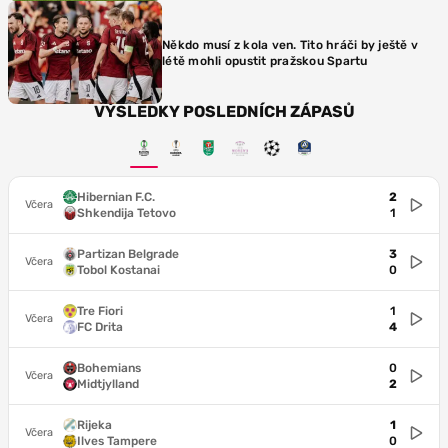
Někdo musí z kola ven. Tito hráči by ještě v
létě mohli opustit pražskou Spartu
VÝSLEDKY POSLEDNÍCH ZÁPASŮ
Hibernian F.C.
2
Včera
Shkendija Tetovo
1
Partizan Belgrade
3
Včera
Tobol Kostanai
0
Tre Fiori
1
Včera
FC Drita
4
Bohemians
0
Včera
Midtjylland
2
Rijeka
1
Včera
Ilves Tampere
0