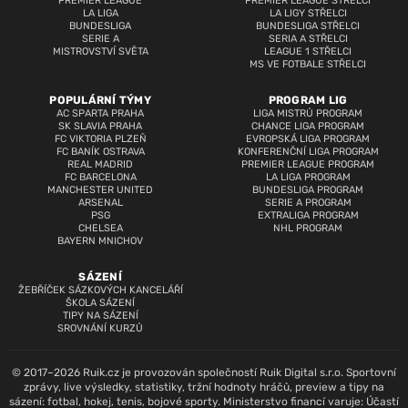
PREMIER LEAGUE
PREMIER LEAGUE STŘELCI
LA LIGA
LA LIGY STŘELCI
BUNDESLIGA
BUNDESLIGA STŘELCI
SERIE A
SERIA A STŘELCI
MISTROVSTVÍ SVĚTA
LEAGUE 1 STŘELCI
MS VE FOTBALE STŘELCI
POPULÁRNÍ TÝMY
PROGRAM LIG
AC SPARTA PRAHA
LIGA MISTRŮ PROGRAM
SK SLAVIA PRAHA
CHANCE LIGA PROGRAM
FC VIKTORIA PLZEŇ
EVROPSKÁ LIGA PROGRAM
FC BANÍK OSTRAVA
KONFERENČNÍ LIGA PROGRAM
REAL MADRID
PREMIER LEAGUE PROGRAM
FC BARCELONA
LA LIGA PROGRAM
MANCHESTER UNITED
BUNDESLIGA PROGRAM
ARSENAL
SERIE A PROGRAM
PSG
EXTRALIGA PROGRAM
CHELSEA
NHL PROGRAM
BAYERN MNICHOV
SÁZENÍ
ŽEBŘÍČEK SÁZKOVÝCH KANCELÁŘÍ
ŠKOLA SÁZENÍ
TIPY NA SÁZENÍ
SROVNÁNÍ KURZŮ
© 2017–2026 Ruik.cz je provozován společností Ruik Digital s.r.o. Sportovní
zprávy, live výsledky, statistiky, tržní hodnoty hráčů, preview a tipy na
sázení: fotbal, hokej, tenis, bojové sporty. Ministerstvo financí varuje: Účastí