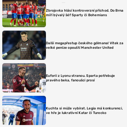
Zbrojovka hlásí kontroverzní příchod. Do Brna
míří bývalý šéf Sparty či Bohemians
Další megapřestup českého gólmana! Vítek za
velké peníze opouští Manchester United
Euforii z Lyonu stranou. Sparta potřebuje
pravého beka, fanoušci prosí
Kuchta si může vybírat. Legia má konkurenci,
ve hře je lukrativní Katar či Turecko