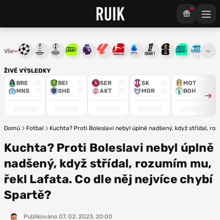
Vše
Liga mistrů
Evropská liga
Konferenční liga
Chance liga
Premier League
La Liga
Bundesliga
Serie A
Ligue 1
Mistrovství světa
Chance Národ
3. ČFL
M
ŽIVÉ VÝSLEDKY
BRE
BEI
SER
SK
MOT
MNS
SHE
AKT
MOR
BOH
Domů
Fotbal
Kuchta? Proti Boleslavi nebyl úplně nadšený, když střídal, ro
Kuchta? Proti Boleslavi nebyl úplně
nadšený, když střídal, rozumím mu,
řekl Lafata. Co dle něj nejvíce chybí
Spartě?
Publikováno
07. 02. 2023, 20:00