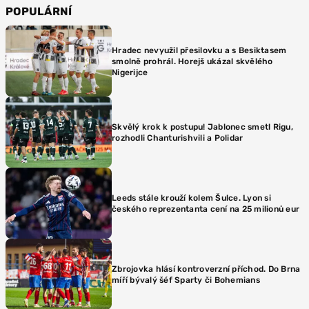
POPULÁRNÍ
Hradec nevyužil přesilovku a s Besiktasem
smolně prohrál. Horejš ukázal skvělého
Nigerijce
Skvělý krok k postupu! Jablonec smetl Rigu,
rozhodli Chanturishvili a Polidar
Leeds stále krouží kolem Šulce. Lyon si
českého reprezentanta cení na 25 milionů eur
Zbrojovka hlásí kontroverzní příchod. Do Brna
míří bývalý šéf Sparty či Bohemians