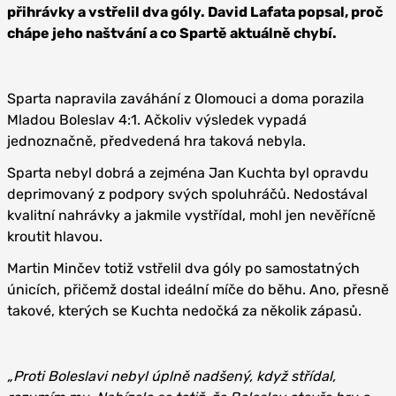
přihrávky a vstřelil dva góly. David Lafata popsal, proč
chápe jeho naštvání a co Spartě aktuálně chybí.
Sparta napravila zaváhání z Olomouci a doma porazila
Mladou Boleslav 4:1. Ačkoliv výsledek vypadá
jednoznačně, předvedená hra taková nebyla.
Sparta nebyl dobrá a zejména Jan Kuchta byl opravdu
deprimovaný z podpory svých spoluhráčů. Nedostával
kvalitní nahrávky a jakmile vystřídal, mohl jen nevěřícně
kroutit hlavou.
Martin Minčev totiž vstřelil dva góly po samostatných
únicích, přičemž dostal ideální míče do běhu. Ano, přesně
takové, kterých se Kuchta nedočká za několik zápasů.
„Proti Boleslavi nebyl úplně nadšený, když střídal,