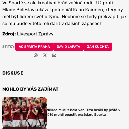
Ve Spartě se ale kreativní hráč začíná rodit. Už proti
Mladé Boleslavi ukázal potenciál Kaan Kairinen, který by
měl být lídrem svého týmu. Nechme se tedy překvapit, jak
se mu bude v této roli dařit v dalších zápasech.
Zdroj:
Livesport Zprávy
ŠTÍTKY:
AC SPARTA PRAHA
DAVID LAFATA
JAN KUCHTA
DISKUSE
MOHLO BY VÁS ZAJÍMAT
Někdo musí z kola ven. Tito hráči by ještě v
létě mohli opustit pražskou Spartu