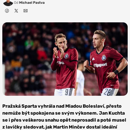
Od
Michael Pastva
Zdroj: AC
Sparta Praha
Pražská Sparta vyhrála nad Mladou Boleslaví, přesto
nemůže být spokojena se svým výkonem. Jan Kuchta
se i přes veškerou snahu opět neprosadil a poté musel
z lavičky sledovat, jak Martin Minčev dostal ideální