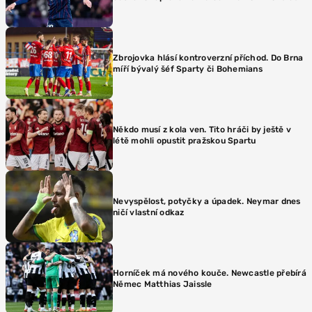
Zbrojovka hlásí kontroverzní příchod. Do Brna
míří bývalý šéf Sparty či Bohemians
Někdo musí z kola ven. Tito hráči by ještě v
létě mohli opustit pražskou Spartu
Nevyspělost, potyčky a úpadek. Neymar dnes
ničí vlastní odkaz
Horníček má nového kouče. Newcastle přebírá
Němec Matthias Jaissle