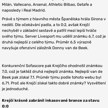
Milán, Vallecano, Arsenal, Athletic Bilbao, Getafe a
naposledy i Real Madrid.
Právě s týmem z hlavního města Španělska hrála Girona v
neděli. Dle očekávání padla, a to 0:2, avšak Krejčí
nechyběl v základní sestavě a patřil mezi lepší hráče
svého týmu. Server Livesport mu udělil známku 6,7, což je
druhá nejlepší z celého týmu. Průměr 6,5 výrazně
navyšuje ofenzivní záložník Donny van de Beek.
Konkurenční Sofascore pak Krejčího ohodnotil známkou
7,0, což je taktéž druhá nejlepší známka. Nejlepší van de
Beek pak získal 7,1. Průměr týmu podle tohoto webu byl
6,71. Proč ale Krejčí získal takto dobré známky? Vysvětlení
je jednoduché.
Krejčí krásně zabránil inkasované brance za stavu
0:0