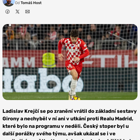
Od
Tomáš Host
Foto:
Depositphotos
Ladislav Krejčí se po zranění vrátil do základní sestavy
Girony a nechyběl v ní ani v utkání proti Realu Madrid,
které bylo na programu v neděli. Český stoper byl u
další porážky svého týmu, avšak ukázal se i ve