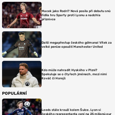
Macek jako Rodri? Nová posila při debutu snů
řídila hru Sparty proti Lyonu a nadchla
příznivce
Další megapřestup českého gólmana! Vítek za
velké peníze opouští Manchester United
Kdo může nahradit Hyského v Plzni?
Spekuluje se o čtyřech jménech, mezi nimi
Kováč či Horejš
POPULÁRNÍ
Leeds stále krouží kolem Šulce. Lyon si
českého reprezentanta cení na 25 milionů eur