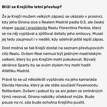
Blíží se Krejčího letní přestup?
Že je Krejčí mužem velkých zápasů se ukázalo v prosinci,
kdy jeho Girona sice s Realem Madrid padla 0:3, ale český
stoper
zaujal i prezidenta
Realu Florentina Peréze, který
se na něj vyptával a zjišťoval detaily jeho smlouvy. Musel
jej tedy zaujmout i v neděli, kdy odehrál ještě lepší zápas.
Dost možná se tak Krejčí dostal na seznam přestupových
cílů Realu. Ovšem Real nemusí být jediným madridským
celkem, který by pro Krejčím mohl pokukovat. Bývalý
obránce Sparty by se svým stylem hry mohl hodit
Atlétiku Madrid.
Právě to se už několikrát vyptávalo na jeho kamaráda
Dávida Hancka, který je ale stále součástí Feyenoordu
Rotterdam. Ovšem i pokud by se ani jeden ze zmíněných
týmů neozval, Girona nabídky očekávat může. Bude
pouze na ní, zda bude ochotna Krejčího pustit.