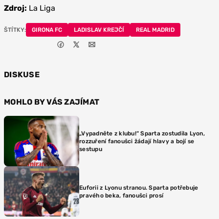
Zdroj:
La Liga
ŠTÍTKY:
GIRONA FC
LADISLAV KREJČÍ
REAL MADRID
DISKUSE
MOHLO BY VÁS ZAJÍMAT
„Vypadněte z klubu!“ Sparta zostudila Lyon,
rozzuření fanoušci žádají hlavy a bojí se
sestupu
Euforii z Lyonu stranou. Sparta potřebuje
pravého beka, fanoušci prosí