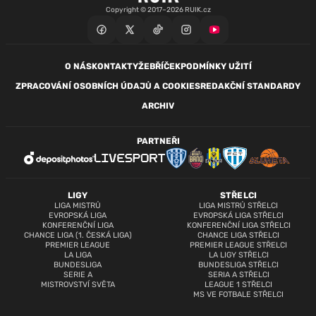
Copyright © 2017–2026 RUIK.cz
O NÁS
KONTAKTY
ŽEBŘÍČEK
PODMÍNKY UŽITÍ
ZPRACOVÁNÍ OSOBNÍCH ÚDAJŮ A COOKIES
REDAKČNÍ STANDARDY
ARCHIV
PARTNEŘI
LIGY
STŘELCI
LIGA MISTRŮ
LIGA MISTRŮ STŘELCI
EVROPSKÁ LIGA
EVROPSKÁ LIGA STŘELCI
KONFERENČNÍ LIGA
KONFERENČNÍ LIGA STŘELCI
CHANCE LIGA (1. ČESKÁ LIGA)
CHANCE LIGA STŘELCI
PREMIER LEAGUE
PREMIER LEAGUE STŘELCI
LA LIGA
LA LIGY STŘELCI
BUNDESLIGA
BUNDESLIGA STŘELCI
SERIE A
SERIA A STŘELCI
MISTROVSTVÍ SVĚTA
LEAGUE 1 STŘELCI
MS VE FOTBALE STŘELCI