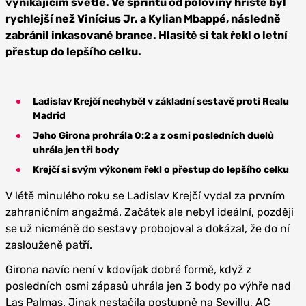
vynikajícím světle. Ve sprintu od poloviny hřiště byl
rychlejší než Vinícius Jr. a Kylian Mbappé, následně
zabránil inkasované brance. Hlasitě si tak řekl o letní
přestup do lepšího celku.
Ladislav Krejčí nechyběl v základní sestavě proti Realu
Madrid
Jeho Girona prohrála 0:2 a z osmi posledních duelů
uhrála jen tři body
Krejčí si svým výkonem řekl o přestup do lepšího celku
V létě minulého roku se Ladislav Krejčí vydal za prvním
zahraničním angažmá. Začátek ale nebyl ideální, později
se už nicméně do sestavy probojoval a dokázal, že do ní
zaslouženě patří.
Girona navíc není v kdovíjak dobré formě, když z
posledních osmi zápasů uhrála jen 3 body po výhře nad
Las Palmas. Jinak nestačila postupně na Sevillu, AC