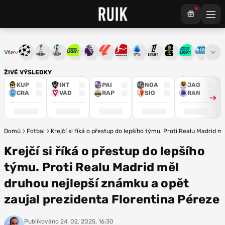
Vše
Liga mistrů
Evropská liga
Konferenční liga
Chance liga
Premier League
La Liga
Bundesliga
Serie A
Ligue 1
Mistrovství světa
Chance Národ
3. ČFL
M
ŽIVÉ VÝSLEDKY
KUP
INT
PAI
NOA
JAG
CRA
VAD
RAP
SIO
RAN
Domů
Fotbal
Krejčí si říká o přestup do lepšího týmu. Proti Realu Madrid 
Krejčí si říká o přestup do lepšího
týmu. Proti Realu Madrid měl
druhou nejlepší známku a opět
zaujal prezidenta Florentina Péreze
Publikováno
24. 02. 2025, 16:30