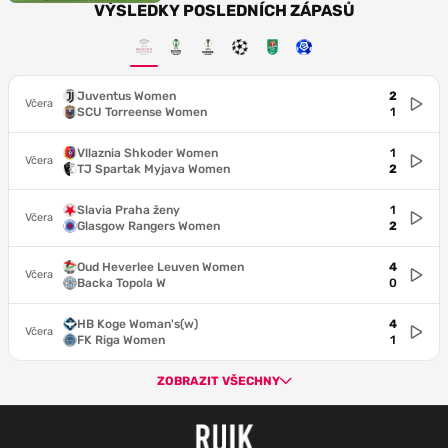
VÝSLEDKY POSLEDNÍCH ZÁPASŮ
Juventus Women
2
Včera
SCU Torreense Women
1
Vllaznia Shkoder Women
1
Včera
TJ Spartak Myjava Women
2
Slavia Praha ženy
1
Včera
Glasgow Rangers Women
2
Oud Heverlee Leuven Women
4
Včera
Backa Topola W
0
HB Koge Woman's(w)
4
Včera
FK Riga Women
1
ZOBRAZIT VŠECHNY