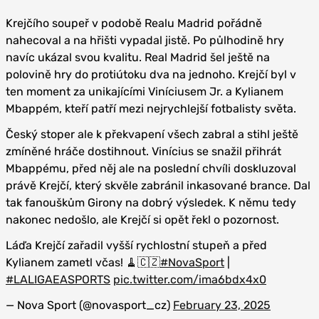
Krejčího soupeř v podobě Realu Madrid pořádně
nahecoval a na hřišti vypadal jistě. Po půlhodině hry
navíc ukázal svou kvalitu. Real Madrid šel ještě na
polovině hry do protiútoku dva na jednoho. Krejčí byl v
ten moment za unikajícími Viníciusem Jr. a Kylianem
Mbappém, kteří patří mezi nejrychlejší fotbalisty světa.
Český stoper ale k překvapení všech zabral a stihl ještě
zmíněné hráče dostihnout. Vinícius se snažil přihrát
Mbappému, před něj ale na poslední chvíli doskluzoval
právě Krejčí, který skvěle zabránil inkasované brance. Dal
tak fanouškům Girony na dobrý výsledek. K němu tedy
nakonec nedošlo, ale Krejčí si opět řekl o pozornost.
Láďa Krejčí zařadil vyšší rychlostní stupeň a před
Kylianem zametl včas! 🧹🇨🇿
#NovaSport
|
#LALIGAEASPORTS
pic.twitter.com/ima6bdx4x0
— Nova Sport (@novasport_cz)
February 23, 2025