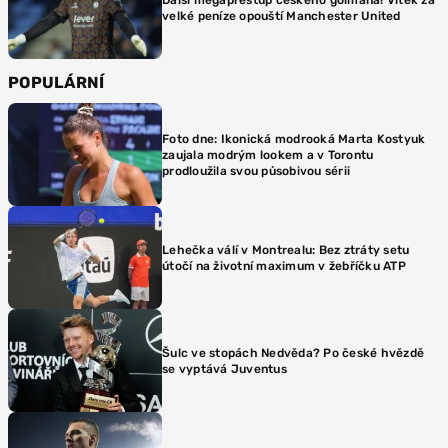
velké peníze opouští Manchester United
POPULÁRNÍ
Foto dne: Ikonická modrooká Marta Kostyuk
zaujala modrým lookem a v Torontu
prodloužila svou působivou sérii
Lehečka válí v Montrealu: Bez ztráty setu
útočí na životní maximum v žebříčku ATP
Šulc ve stopách Nedvěda? Po české hvězdě
se vyptává Juventus