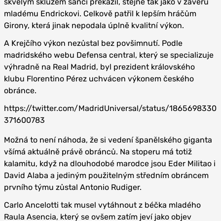
skvělým skluzem šanci překazil, stejně tak jako v závěru
mladému Endrickovi. Celkově patřil k lepším hráčům
Girony, která jinak nepodala úplně kvalitní výkon.
A Krejčího výkon nezůstal bez povšimnutí. Podle
madridského webu Defensa central, který se specializuje
výhradně na Real Madrid, byl prezident královského
klubu Florentino Pérez uchvácen výkonem českého
obránce.
https://twitter.com/MadridUniversal/status/1865698330
371600783
Možná to není náhoda, že si vedení španělského giganta
všímá aktuálně právě obránců. Na stoperu má totiž
kalamitu, když na dlouhodobé marodce jsou Eder Militao i
David Alaba a jediným použitelným středním obráncem
prvního týmu zůstal Antonio Rudiger.
Carlo Ancelotti tak musel vytáhnout z béčka mladého
Raula Asencia, který se ovšem zatím jeví jako objev