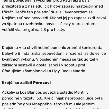
Ten si povedeným výkonem proti PSG řekl o další
příležitosti a z následujících čtyř zápasů nastoupil hned
třikrát. Jenže ten poslední duel s Feyenoordem se
Krejčímu vůbec nevyvedl. Míchel jej po zápase zkritizoval
za špatnou rozehrávku, navíc si český reprezentant
vstřelil vlastní gól na 2:3 pro hosty.
Krejčímu v tu chvíli hodně pomohlo zranění konkurenta
Daleyho Blinda, získal sebevědomí a rozehrál se do velice
kvalitních výkonů. V posledním měsíci se tak udržel v
základní sestavě a dostal šanci i v sobotu proti
úřadujícímu šampionovi La Ligy, Realu Madrid.
Krejčí se zalíbil Pérezovi
Ačkoliv si Los Blancos odvezli z Estadio Montilivi
pohodlné vítězství 3:0, Krejčí nijak nepropadl. Sice byl u
posledního gólu Mbappého, zároveň mu ale jedním