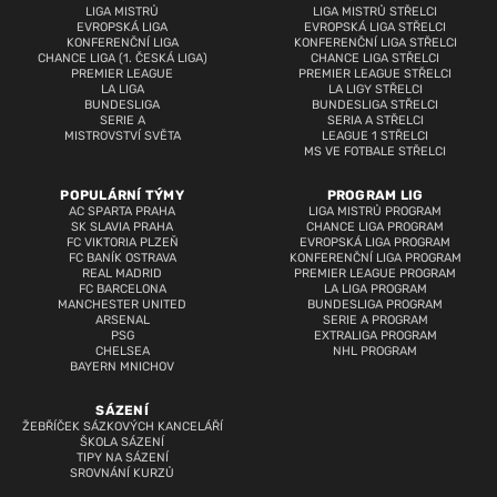
LIGA MISTRŮ
LIGA MISTRŮ STŘELCI
EVROPSKÁ LIGA
EVROPSKÁ LIGA STŘELCI
KONFERENČNÍ LIGA
KONFERENČNÍ LIGA STŘELCI
CHANCE LIGA (1. ČESKÁ LIGA)
CHANCE LIGA STŘELCI
PREMIER LEAGUE
PREMIER LEAGUE STŘELCI
LA LIGA
LA LIGY STŘELCI
BUNDESLIGA
BUNDESLIGA STŘELCI
SERIE A
SERIA A STŘELCI
MISTROVSTVÍ SVĚTA
LEAGUE 1 STŘELCI
MS VE FOTBALE STŘELCI
POPULÁRNÍ TÝMY
PROGRAM LIG
AC SPARTA PRAHA
LIGA MISTRŮ PROGRAM
SK SLAVIA PRAHA
CHANCE LIGA PROGRAM
FC VIKTORIA PLZEŇ
EVROPSKÁ LIGA PROGRAM
FC BANÍK OSTRAVA
KONFERENČNÍ LIGA PROGRAM
REAL MADRID
PREMIER LEAGUE PROGRAM
FC BARCELONA
LA LIGA PROGRAM
MANCHESTER UNITED
BUNDESLIGA PROGRAM
ARSENAL
SERIE A PROGRAM
PSG
EXTRALIGA PROGRAM
CHELSEA
NHL PROGRAM
BAYERN MNICHOV
SÁZENÍ
ŽEBŘÍČEK SÁZKOVÝCH KANCELÁŘÍ
ŠKOLA SÁZENÍ
TIPY NA SÁZENÍ
SROVNÁNÍ KURZŮ