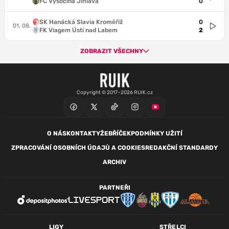
FC Vysočina Jihlava
0
SK Hanácká Slavia Kroměříž
0
01. 08.
FK Viagem Ústí nad Labem
2
ZOBRAZIT VŠECHNY
Copyright © 2017–2026 RUIK.cz
O NÁS
KONTAKTY
ŽEBŘÍČEK
PODMÍNKY UŽITÍ
ZPRACOVÁNÍ OSOBNÍCH ÚDAJŮ A COOKIES
REDAKČNÍ STANDARDY
ARCHIV
PARTNEŘI
LIGY
STŘELCI