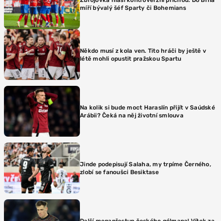
míří bývalý šéf Sparty či Bohemians
Někdo musí z kola ven. Tito hráči by ještě v
létě mohli opustit pražskou Spartu
Na kolik si bude moct Haraslín přijít v Saúdské
Arábii? Čeká na něj životní smlouva
Jinde podepisují Salaha, my trpíme Černého,
zlobí se fanoušci Besiktase
Další megapřestup českého gólmana! Vítek za