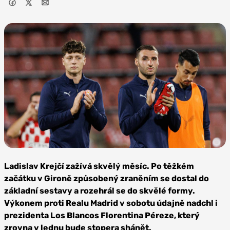
Foto:
Depositphotos
Ladislav Krejčí zažívá skvělý měsíc. Po těžkém
začátku v Gironě způsobený zraněním se dostal do
základní sestavy a rozehrál se do skvělé formy.
Výkonem proti Realu Madrid v sobotu údajně nadchl i
prezidenta Los Blancos Florentina Péreze, který
zrovna v lednu bude stopera shánět.