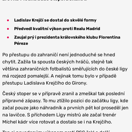
Ladislav Krejčí se dostal do skvělé formy
Předvedl kvalitní výkon proti Realu Madrid
Zaujal prý i prezidenta královského klubu Florentina
Péreze
Po přestupu do zahraničí není jednoduché se hned
chytit. Zažila ta spousta českých hráčů, stejně tak
většina zahraničních fotbalistů směřujících do české ligy
má rozjezd pomalejší. A nejinak tomu bylo v případě
přestupu Ladislava Krejčího do Girony.
Český stoper se v přípravě zranil a zmeškal tak poslední
přípravné zápasy. To mu ztížilo pozici do začátku ligy, kde
začal pouze jako náhradník a prvních pět kol proseděl jen
na lavičce. S příchodem Ligy mistrů ale začal trenér
Míchel kádr více rotovat a dostalo se i na Krejčího.