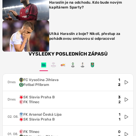
Haraslín je na odchodu. Kdo bude novým
kapitánem Sparty?
Utíká Haraslín z boje? Nikoli, přestup za
pohádkovou smlouvou si odpracoval
VÝSLEDKY POSLEDNÍCH ZÁPASŮ
FC Vysočina Jihlava
1
Dnes
Fotbal Příbram
2
SK Slavia Praha B
3
Dnes
FK Třinec
2
FK Arsenal Česká Lípa
1
02. 08.
SK Slavia Praha B
1
FK Třinec
0
01. 08.