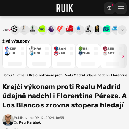
Vše
Liga mistrů
Evropská liga
Konferenční liga
Chance liga
Premier League
La Liga
Bundesliga
Serie A
Ligue 1
Mistrovství světa
Chance Národ
3. ČFL
M
ŽIVÉ VÝSLEDKY
ZBR
HRA
SAN
BEI
SER
LIB
UNI
KFU
SHE
AKT
Domů
Fotbal
Krejčí výkonem proti Realu Madrid údajně nadchl i Florentina
Krejčí výkonem proti Realu Madrid
údajně nadchl i Florentina Péreze. A
Los Blancos zrovna stopera hledají
Publikováno
09. 12. 2024, 16:35
Od
Petr Karábek