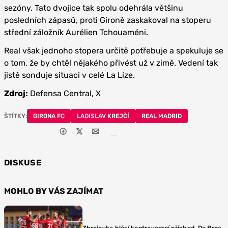
sezóny. Tato dvojice tak spolu odehrála většinu
posledních zápasů, proti Gironě zaskakoval na stoperu
střední záložník Aurélien Tchouaméni.
Real však jednoho stopera určitě potřebuje a spekuluje se
o tom, že by chtěl nějakého přivést už v zimě. Vedení tak
jistě sonduje situaci v celé La Lize.
Zdroj:
Defensa Central, X
ŠTÍTKY:
GIRONA FC
LADISLAV KREJČÍ
REAL MADRID
DISKUSE
MOHLO BY VÁS ZAJÍMAT
Zbrojovka hlásí kontroverzní příchod. Do Brna