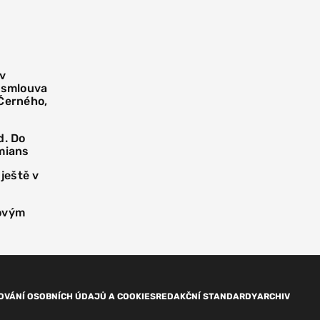
 v
í smlouva
 Černého,
d. Do
mians
 ještě v
novým
OVÁNÍ OSOBNÍCH ÚDAJŮ A COOKIES
REDAKČNÍ STANDARDY
ARCHIV