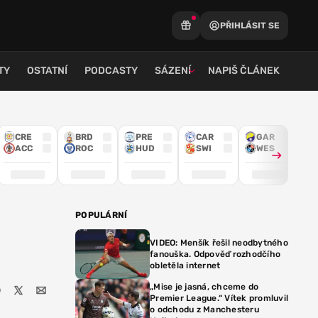
PŘIHLÁSIT SE
TY
OSTATNÍ
PODCASTY
SÁZENÍ
NAPIŠ ČLÁNEK
CRE
BRD
PRE
CAR
GAR
ACC
ROC
HUD
SWI
WES
POPULÁRNÍ
VIDEO: Menšík řešil neodbytného
fanouška. Odpověď rozhodčího
obletěla internet
„Mise je jasná, chceme do
Premier League.“ Vítek promluvil
o odchodu z Manchesteru