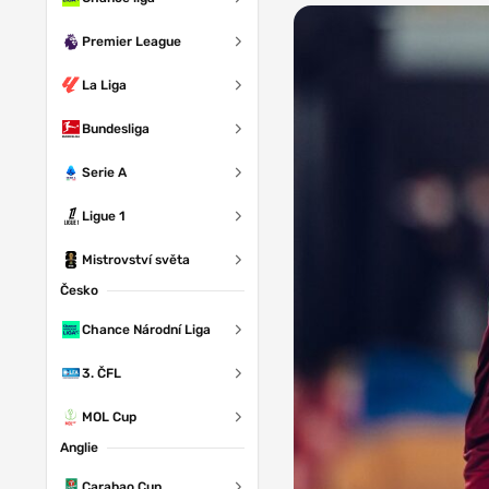
Premier League
La Liga
Bundesliga
Serie A
Ligue 1
Mistrovství světa
Česko
Chance Národní Liga
3. ČFL
MOL Cup
Anglie
Carabao Cup