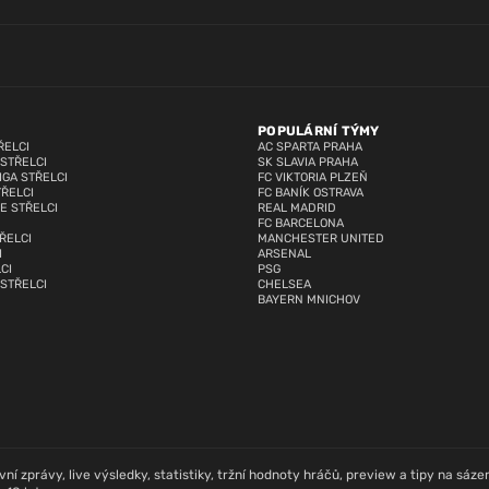
POPULÁRNÍ TÝMY
ŘELCI
AC SPARTA PRAHA
 STŘELCI
SK SLAVIA PRAHA
IGA STŘELCI
FC VIKTORIA PLZEŇ
TŘELCI
FC BANÍK OSTRAVA
E STŘELCI
REAL MADRID
FC BARCELONA
ŘELCI
MANCHESTER UNITED
I
ARSENAL
CI
PSG
 STŘELCI
CHELSEA
BAYERN MNICHOV
í zprávy, live výsledky, statistiky, tržní hodnoty hráčů, preview a tipy na sázení