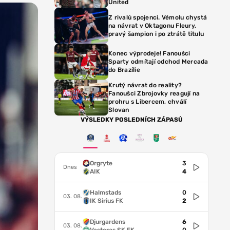
United
Z rivalů spojenci. Vémolu chystá
na návrat v Oktagonu Fleury,
pravý šampion i po ztrátě titulu
Konec výprodeje! Fanoušci
Sparty odmítají odchod Mercada
do Brazílie
Krutý návrat do reality?
Fanoušci Zbrojovky reagují na
prohru s Libercem, chválí
Slovan
VÝSLEDKY POSLEDNÍCH ZÁPASŮ
Orgryte
3
Dnes
AIK
4
Halmstads
0
03. 08.
IK Sirius FK
2
Djurgardens
6
03. 08.