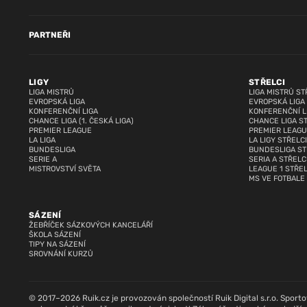
PARTNEŘI
LIGY
STŘELCI
LIGA MISTRŮ
LIGA MISTRŮ ST
EVROPSKÁ LIGA
EVROPSKÁ LIGA
KONFERENČNÍ LIGA
KONFERENČNÍ L
CHANCE LIGA (1. ČESKÁ LIGA)
CHANCE LIGA S
PREMIER LEAGUE
PREMIER LEAGU
LA LIGA
LA LIGY STŘELCI
BUNDESLIGA
BUNDESLIGA ST
SERIE A
SERIA A STŘELC
MISTROVSTVÍ SVĚTA
LEAGUE 1 STŘEL
MS VE FOTBALE
SÁZENÍ
ŽEBŘÍČEK SÁZKOVÝCH KANCELÁŘÍ
ŠKOLA SÁZENÍ
TIPY NA SÁZENÍ
SROVNÁNÍ KURZŮ
© 2017–2026 Ruik.cz je provozován společností Ruik Digital s.r.o. Sportovn