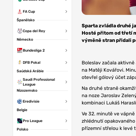
FA Cup
Zdroj: AC
Španělsko
Sparta Praha
Sparta zvládla druhé ja
Copa del Rey
Hosté přitom od třetí m
Německo
výměně stran přidali p
Bundesliga 2
Boleslav začala aktivně 
DFB Pokal
na Matěji Kovářovi. Min
Saúdská Arábie
otevřel gólový účet záp
Saudi Professional
League
Na druhé straně okamži
Nizozemsko
na noze Jaroslav Zelený
Eredivisie
kombinaci Lukáš Haraslí
Belgie
Ve 32. minutě ve vápně 
zhlédnutí opakovaného z
Pro League
přízemní střelou k levé t
Polsko