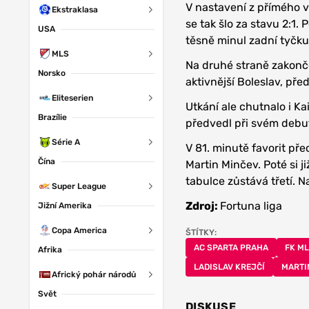
V nastavení z přímého v
Ekstraklasa
se tak šlo za stavu 2:1.
USA
těsně minul zadní tyčku
MLS
Na druhé straně zakončov
Norsko
aktivnější Boleslav, pře
Eliteserien
Utkání ale chutnalo i Ka
Brazílie
předvedl při svém debu
Série A
V 81. minutě favorit pře
Čína
Martin Minčev. Poté si j
tabulce zůstává třetí. 
Super League
Zdroj:
Fortuna liga
Jižní Amerika
Copa America
ŠTÍTKY:
AC SPARTA PRAHA
FK M
Afrika
LADISLAV KREJČÍ
MARTI
Africký pohár národů
Svět
DISKUSE