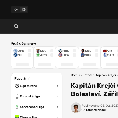
ŽIVÉ VÝSLEDKY
QPR
SCU
HBK
SAL
VIK
MIL
APO
HEA
SHR
SAR
Domů
Fotbal
Kapitán Krejčí 
Populární
Kapitán Krejčí
Liga mistrů
Boleslaví. Záři
Evropská liga
Publikováno
05. 02. 202
Konferenční liga
Od
Eduard Nosek
Chance liga