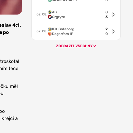
Vasteras SK FK
0
AIK
0
02. 08.
Orgryte
3
eslav 4:1.
IFK Goteborg
2
02. 08.
 a po
Degerfors IF
0
ZOBRAZIT VŠECHNY
troskotal
ěním teče
očku měl
ou
 po
 Krejčí a