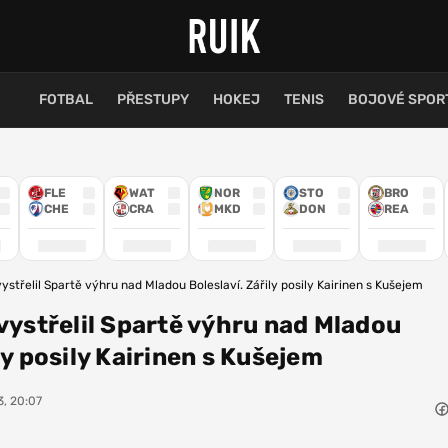
FOTBAL
PŘESTUPY
HOKEJ
TENIS
BOJOVÉ SPOR
FLE
WAT
NOR
STO
BRO
CHE
CRA
MKD
DON
REA
vystřelil Spartě výhru nad Mladou Boleslaví. Zářily posily Kairinen s Kušejem
 vystřelil Spartě výhru nad Mladou
ly posily Kairinen s Kušejem
3, 20:07