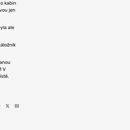
do kabin
avou jen
yla ale
záložník
ranou
1 V
ístě.