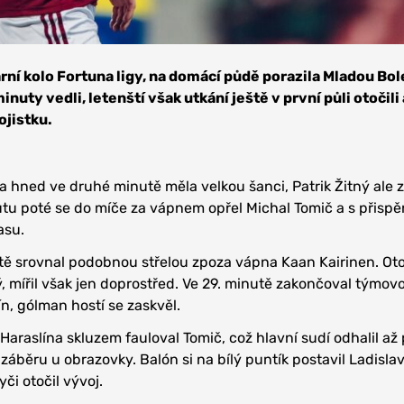
rní kolo Fortuna ligy, na domácí půdě porazila Mladou Bol
inuty vedli, letenští však utkání ještě v první půli otočili
ojistku.
a hned ve druhé minutě měla velkou šanci, Patrik Žitný ale z
utu poté se do míče za vápnem opřel Michal Tomič a s přisp
asu.
tě srovnal podobnou střelou zpoza vápna Kaan Kairinen. Ot
, mířil však jen doprostřed. Ve 29. minutě zakončoval týmov
n, gólman hostí se zaskvěl.
Haraslína skluzem fauloval Tomič, což hlavní sudí odhalil až
áběru u obrazovky. Balón si na bílý puntík postavil Ladislav
yči otočil vývoj.