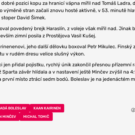
 dobré pozici kopu za hranicí vápna mířil nad Tomáš Ladra, 
 Po výměně stran začali znovu hosté aktivně, v 53. minutě hl
 stoper David Šimek.
al povedený brejk Haraslín, z voleje však mířil nad. Jinak b
devším zimní posila z Prostějova Vasil Kušej.
irinenenovi, jeho další dělovku boxoval Petr Mikulec. Finský 
tu v rudém dresu velice slušný výkon.
ci jen přidal pojistku, rychlý únik zakončil přesnou přízemní 
iž Sparta závěr hlídala a v nastavení ještě Minčev zvýšil na 4:
Na první místo ztrácí sedm bodů. Boleslav je na jedenáctém m
LADÁ BOLESLAV
KAAN KAIRINEN
N MINČEV
MICHAL TOMIČ