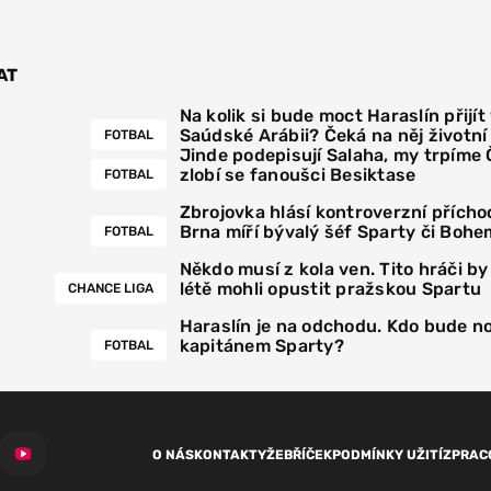
AT
Na kolik si bude moct Haraslín přijít
Saúdské Arábii? Čeká na něj životn
FOTBAL
Jinde podepisují Salaha, my trpíme
zlobí se fanoušci Besiktase
FOTBAL
Zbrojovka hlásí kontroverzní přícho
Brna míří bývalý šéf Sparty či Bohe
FOTBAL
Někdo musí z kola ven. Tito hráči by
létě mohli opustit pražskou Spartu
CHANCE LIGA
Haraslín je na odchodu. Kdo bude 
kapitánem Sparty?
FOTBAL
O NÁS
KONTAKTY
ŽEBŘÍČEK
PODMÍNKY UŽITÍ
ZPRAC