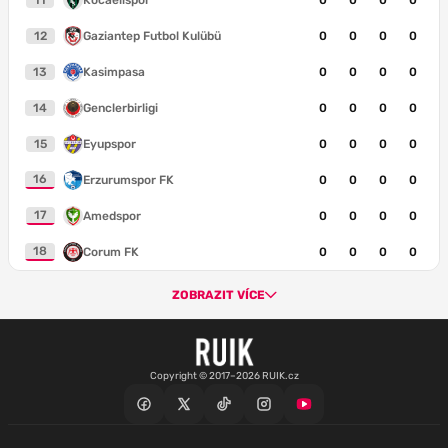
11
Kocaelispor
0
0
0
0
12
Gaziantep Futbol Kulübü
0
0
0
0
13
Kasimpasa
0
0
0
0
14
Genclerbirligi
0
0
0
0
15
Eyupspor
0
0
0
0
16
Erzurumspor FK
0
0
0
0
17
Amedspor
0
0
0
0
18
Corum FK
0
0
0
0
ZOBRAZIT VÍCE
Copyright © 2017–2026 RUIK.cz