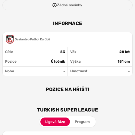
Žádné novinky.
INFORMACE
Gaziantep Futbol Kulübü
Číslo
53
Věk
28 let
Pozice
Útočník
Výška
181 cm
Noha
-
Hmotnost
-
POZICE NA HŘIŠTI
ÚT
TURKISH SUPER LEAGUE
Ligová fáze
Program