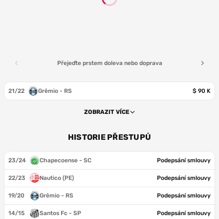
Přejeďte prstem doleva nebo doprava
21/22
Grêmio - RS
$ 90 K
ZOBRAZIT VÍCE
HISTORIE PŘESTUPŮ
23/24
Chapecoense - SC
Podepsání smlouvy
22/23
Nautico (PE)
Podepsání smlouvy
19/20
Grêmio - RS
Podepsání smlouvy
14/15
Santos Fc - SP
Podepsání smlouvy