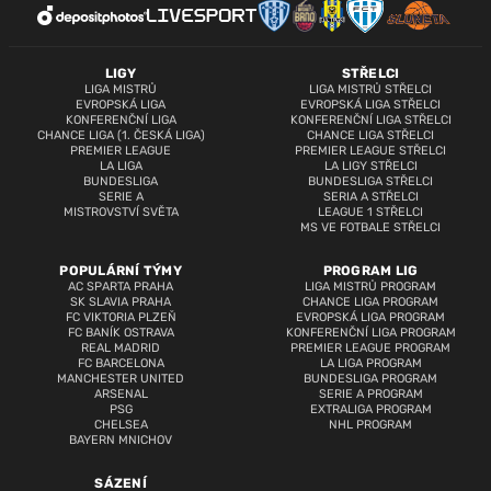
LIGY
STŘELCI
LIGA MISTRŮ
LIGA MISTRŮ STŘELCI
EVROPSKÁ LIGA
EVROPSKÁ LIGA STŘELCI
KONFERENČNÍ LIGA
KONFERENČNÍ LIGA STŘELCI
CHANCE LIGA (1. ČESKÁ LIGA)
CHANCE LIGA STŘELCI
PREMIER LEAGUE
PREMIER LEAGUE STŘELCI
LA LIGA
LA LIGY STŘELCI
BUNDESLIGA
BUNDESLIGA STŘELCI
SERIE A
SERIA A STŘELCI
MISTROVSTVÍ SVĚTA
LEAGUE 1 STŘELCI
MS VE FOTBALE STŘELCI
POPULÁRNÍ TÝMY
PROGRAM LIG
AC SPARTA PRAHA
LIGA MISTRŮ PROGRAM
SK SLAVIA PRAHA
CHANCE LIGA PROGRAM
FC VIKTORIA PLZEŇ
EVROPSKÁ LIGA PROGRAM
FC BANÍK OSTRAVA
KONFERENČNÍ LIGA PROGRAM
REAL MADRID
PREMIER LEAGUE PROGRAM
FC BARCELONA
LA LIGA PROGRAM
MANCHESTER UNITED
BUNDESLIGA PROGRAM
ARSENAL
SERIE A PROGRAM
PSG
EXTRALIGA PROGRAM
CHELSEA
NHL PROGRAM
BAYERN MNICHOV
SÁZENÍ