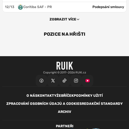
12/13
Coritiba SAF - PR
Podepsání smlouvy
ZOBRAZIT VÍCE
POZICE NA HŘIŠTI
OBR
ZÁL
Copyright © 2017–2026 RUIK.cz
O NÁS
KONTAKTY
ŽEBŘÍČEK
PODMÍNKY UŽITÍ
ZPRACOVÁNÍ OSOBNÍCH ÚDAJŮ A COOKIES
REDAKČNÍ STANDARDY
ARCHIV
PARTNEŘI