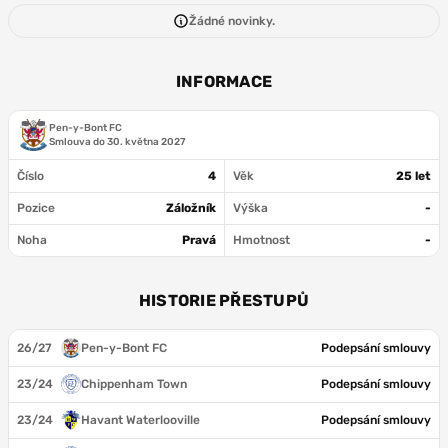
Žádné novinky.
INFORMACE
Pen-y-Bont FC
Smlouva do
30. května 2027
Číslo
4
Věk
25 let
Pozice
Záložník
Výška
-
Noha
Pravá
Hmotnost
-
HISTORIE PŘESTUPŮ
26/27
Pen-y-Bont FC
Podepsání smlouvy
23/24
Chippenham Town
Podepsání smlouvy
23/24
Havant Waterlooville
Podepsání smlouvy