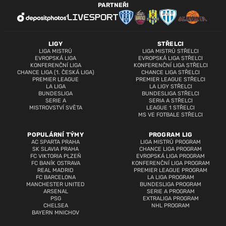
PARTNEŘI
LIGY
STŘELCI
LIGA MISTRŮ
LIGA MISTRŮ STŘELCI
EVROPSKÁ LIGA
EVROPSKÁ LIGA STŘELCI
KONFERENČNÍ LIGA
KONFERENČNÍ LIGA STŘELCI
CHANCE LIGA (1. ČESKÁ LIGA)
CHANCE LIGA STŘELCI
PREMIER LEAGUE
PREMIER LEAGUE STŘELCI
LA LIGA
LA LIGY STŘELCI
BUNDESLIGA
BUNDESLIGA STŘELCI
SERIE A
SERIA A STŘELCI
MISTROVSTVÍ SVĚTA
LEAGUE 1 STŘELCI
MS VE FOTBALE STŘELCI
POPULÁRNÍ TÝMY
PROGRAM LIG
AC SPARTA PRAHA
LIGA MISTRŮ PROGRAM
SK SLAVIA PRAHA
CHANCE LIGA PROGRAM
FC VIKTORIA PLZEŇ
EVROPSKÁ LIGA PROGRAM
FC BANÍK OSTRAVA
KONFERENČNÍ LIGA PROGRAM
REAL MADRID
PREMIER LEAGUE PROGRAM
FC BARCELONA
LA LIGA PROGRAM
MANCHESTER UNITED
BUNDESLIGA PROGRAM
ARSENAL
SERIE A PROGRAM
PSG
EXTRALIGA PROGRAM
CHELSEA
NHL PROGRAM
BAYERN MNICHOV