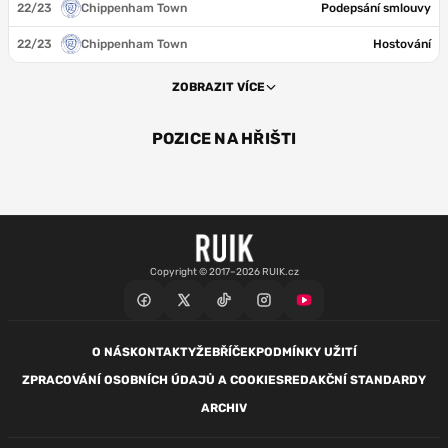
22/23
Chippenham Town
Podepsání smlouvy
22/23
Chippenham Town
Hostování
ZOBRAZIT VÍCE
POZICE NA HŘIŠTI
ZÁL
Copyright © 2017–2026 RUIK.cz
O NÁS
KONTAKTY
ŽEBŘÍČEK
PODMÍNKY UŽITÍ
ZPRACOVÁNÍ OSOBNÍCH ÚDAJŮ A COOKIES
REDAKČNÍ STANDARDY
ARCHIV