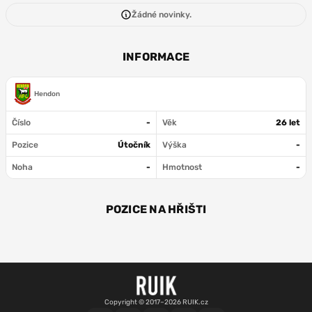
Žádné novinky.
INFORMACE
Hendon
Číslo
-
Věk
26 let
Pozice
Útočník
Výška
-
Noha
-
Hmotnost
-
POZICE NA HŘIŠTI
ÚT
Copyright © 2017–2026 RUIK.cz