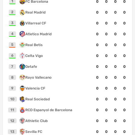
1
FC Barcelona
0
0
0
0
2
Real Madrid
0
0
0
0
3
Villarreal CF
0
0
0
0
4
Atletico Madrid
0
0
0
0
5
Real Betis
0
0
0
0
6
Celta Vigo
0
0
0
0
7
Getafe
0
0
0
0
8
Rayo Vallecano
0
0
0
0
9
Valencia CF
0
0
0
0
10
Real Sociedad
0
0
0
0
11
RCD Espanyol de Barcelona
0
0
0
0
12
Athletic Club
0
0
0
0
13
Sevilla FC
0
0
0
0