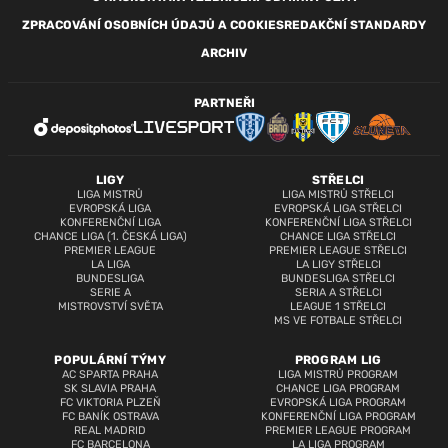
ZPRACOVÁNÍ OSOBNÍCH ÚDAJŮ A COOKIES
REDAKČNÍ STANDARDY
ARCHIV
PARTNEŘI
LIGY
STŘELCI
LIGA MISTRŮ
LIGA MISTRŮ STŘELCI
EVROPSKÁ LIGA
EVROPSKÁ LIGA STŘELCI
KONFERENČNÍ LIGA
KONFERENČNÍ LIGA STŘELCI
CHANCE LIGA (1. ČESKÁ LIGA)
CHANCE LIGA STŘELCI
PREMIER LEAGUE
PREMIER LEAGUE STŘELCI
LA LIGA
LA LIGY STŘELCI
BUNDESLIGA
BUNDESLIGA STŘELCI
SERIE A
SERIA A STŘELCI
MISTROVSTVÍ SVĚTA
LEAGUE 1 STŘELCI
MS VE FOTBALE STŘELCI
POPULÁRNÍ TÝMY
PROGRAM LIG
AC SPARTA PRAHA
LIGA MISTRŮ PROGRAM
SK SLAVIA PRAHA
CHANCE LIGA PROGRAM
FC VIKTORIA PLZEŇ
EVROPSKÁ LIGA PROGRAM
FC BANÍK OSTRAVA
KONFERENČNÍ LIGA PROGRAM
REAL MADRID
PREMIER LEAGUE PROGRAM
FC BARCELONA
LA LIGA PROGRAM