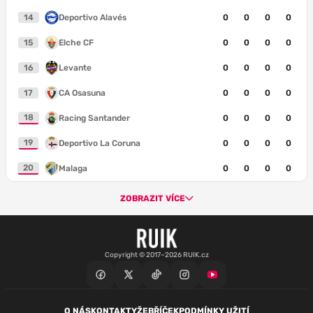
14
Deportivo Alavés
0
0
0
0
15
Elche CF
0
0
0
0
16
Levante
0
0
0
0
17
CA Osasuna
0
0
0
0
18
Racing Santander
0
0
0
0
19
Deportivo La Coruna
0
0
0
0
20
Malaga
0
0
0
0
ZOBRAZIT VÍCE
Copyright © 2017–2026 RUIK.cz
O NÁS
KONTAKTY
ŽEBŘÍČEK
PODMÍNKY UŽITÍ