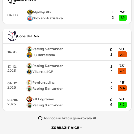
Mjallby AIF
24'
1
04. 08.
2
7.9
Slovan Bratislava
Copa del Rey
Racing Santander
90'
0
15. 01.
2
6.4
FC Barcelona
Racing Santander
73'
2
17. 12.
2025
1
6.1
Villarreal CF
Ponferradina
45'
1
04. 12.
2025
2
6.4
Racing Santander
SD Logrones
90'
0
28. 10.
2025
4
8.2
Racing Santander
Hodnocení hráčů generovala AI
ZOBRAZIT VÍCE