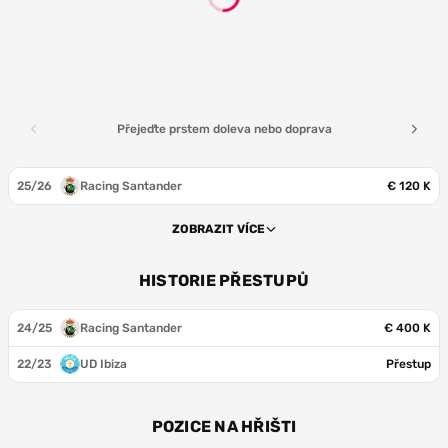
Přejeďte prstem doleva nebo doprava
25/26
Racing Santander
€ 120 K
ZOBRAZIT VÍCE
HISTORIE PŘESTUPŮ
24/25
Racing Santander
€ 400 K
22/23
UD Ibiza
Přestup
POZICE NA HŘIŠTI