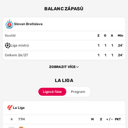
BALANC ZÁPASŮ
Slovan Bratislava
Soutěž
Z
G
A
Min
Liga mistrů
1
1
1
24'
Celkem 26/27
1
1
1
24'
ZOBRAZIT VÍCE
LA LIGA
Ligová fáze
Program
La Liga
#
TÝM
M
Z
+ / -
PKT