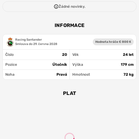
Žádné novinky.
INFORMACE
Racing Santander
Hodnota hráče € 800 K
Smlouva do
29. června 2028
Číslo
20
Věk
24 let
Pozice
Útočník
Výška
179 cm
Noha
Pravá
Hmotnost
72 kg
PLAT