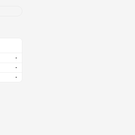
-
-
-