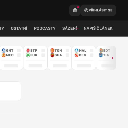
PŘIHLÁSIT SE
TY
OSTATNÍ
PODCASTY
SÁZENÍ
NAPIŠ ČLÁNEK
GNT
STP
TON
MAL
SDT
MEC
FUR
SHA
DEG
TIA