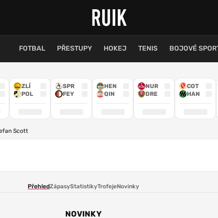
FOTBAL
PŘESTUPY
HOKEJ
TENIS
BOJOVÉ SPOR
ZLÍ
SPR
HEN
NUR
COT
POL
FEY
QIN
DRE
HAN
efan Scott
Přehled
Zápasy
Statistiky
Trofeje
Novinky
NOVINKY