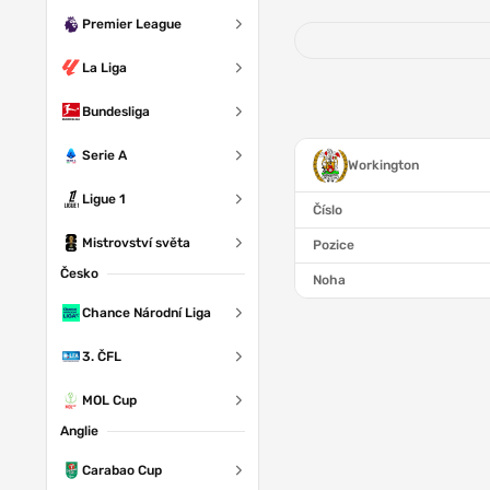
Premier League
La Liga
Bundesliga
Serie A
Workington
Ligue 1
Číslo
Mistrovství světa
Pozice
Česko
Noha
Chance Národní Liga
3. ČFL
MOL Cup
Anglie
Carabao Cup