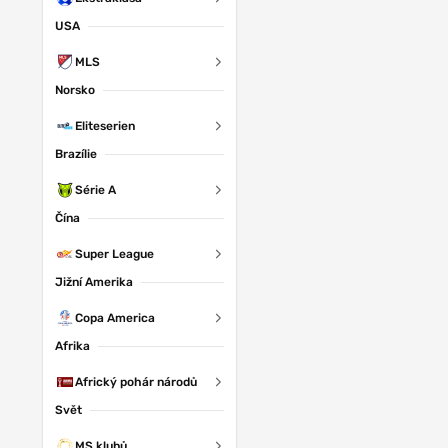
USA
MLS
Norsko
Eliteserien
Brazílie
Série A
Čína
Super League
Jižní Amerika
Copa America
Afrika
Africký pohár národů
Svět
MS klubů