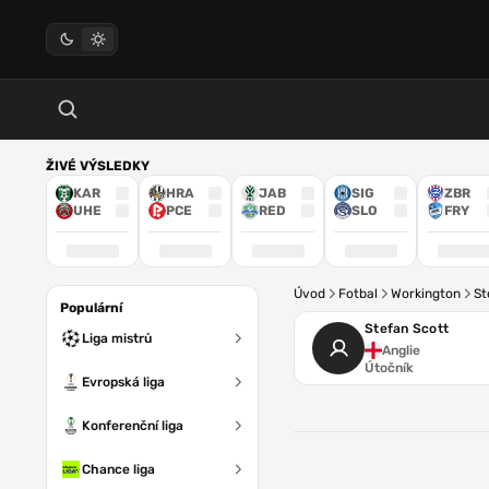
ŽIVÉ VÝSLEDKY
KAR
HRA
JAB
SIG
ZBR
UHE
PCE
RED
SLO
FRY
Úvod
Fotbal
Workington
St
Populární
Stefan Scott
Liga mistrů
Anglie
Útočník
Evropská liga
Konferenční liga
Chance liga