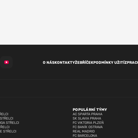
O NÁS
KONTAKTY
ŽEBŘÍČEK
PODMÍNKY UŽITÍ
ZPRAC
POPULÁRNÍ TÝMY
ŘELCI
AC SPARTA PRAHA
 STŘELCI
SK SLAVIA PRAHA
IGA STŘELCI
FC VIKTORIA PLZEŇ
TŘELCI
FC BANÍK OSTRAVA
E STŘELCI
REAL MADRID
FC BARCELONA