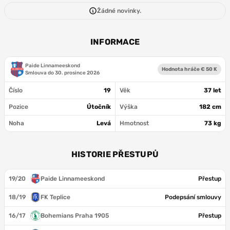
Žádné novinky.
INFORMACE
Paide Linnameeskond
Hodnota hráče € 50 K
Smlouva do
30. prosince 2026
Číslo
19
Věk
37 let
Pozice
Útočník
Výška
182 cm
Noha
Levá
Hmotnost
73 kg
HISTORIE PŘESTUPŮ
19/20
Paide Linnameeskond
Přestup
18/19
FK Teplice
Podepsání smlouvy
16/17
Bohemians Praha 1905
Přestup