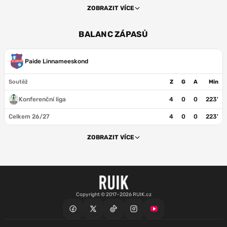
ZOBRAZIT VÍCE
BALANC ZÁPASŮ
Paide Linnameeskond
Soutěž
Z
G
A
Min
Konferenční liga
4
0
0
223'
Celkem 26/27
4
0
0
223'
ZOBRAZIT VÍCE
Copyright © 2017–2026 RUIK.cz