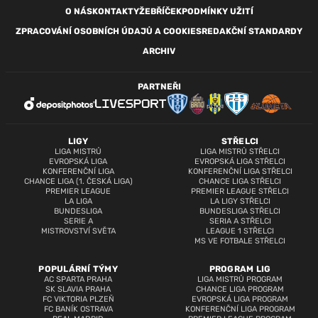
O NÁS
KONTAKTY
ŽEBŘÍČEK
PODMÍNKY UŽITÍ
ZPRACOVÁNÍ OSOBNÍCH ÚDAJŮ A COOKIES
REDAKČNÍ STANDARDY
ARCHIV
PARTNEŘI
LIGY
STŘELCI
LIGA MISTRŮ
LIGA MISTRŮ STŘELCI
EVROPSKÁ LIGA
EVROPSKÁ LIGA STŘELCI
KONFERENČNÍ LIGA
KONFERENČNÍ LIGA STŘELCI
CHANCE LIGA (1. ČESKÁ LIGA)
CHANCE LIGA STŘELCI
PREMIER LEAGUE
PREMIER LEAGUE STŘELCI
LA LIGA
LA LIGY STŘELCI
BUNDESLIGA
BUNDESLIGA STŘELCI
SERIE A
SERIA A STŘELCI
MISTROVSTVÍ SVĚTA
LEAGUE 1 STŘELCI
MS VE FOTBALE STŘELCI
POPULÁRNÍ TÝMY
PROGRAM LIG
AC SPARTA PRAHA
LIGA MISTRŮ PROGRAM
SK SLAVIA PRAHA
CHANCE LIGA PROGRAM
FC VIKTORIA PLZEŇ
EVROPSKÁ LIGA PROGRAM
FC BANÍK OSTRAVA
KONFERENČNÍ LIGA PROGRAM