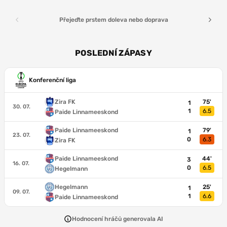
Přejeďte prstem doleva nebo doprava
POSLEDNÍ ZÁPASY
Konferenční liga
Zira FK
75'
1
30. 07.
1
6.5
Paide Linnameeskond
Paide Linnameeskond
79'
1
23. 07.
0
6.3
Zira FK
Paide Linnameeskond
44'
3
16. 07.
0
6.5
Hegelmann
Hegelmann
25'
1
09. 07.
1
6.6
Paide Linnameeskond
Hodnocení hráčů generovala AI