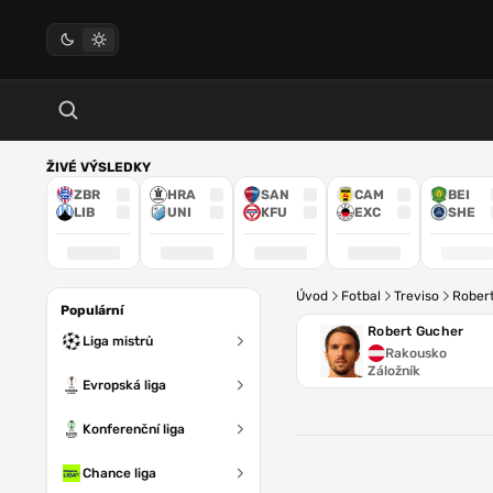
ŽIVÉ VÝSLEDKY
ZBR
HRA
SAN
CAM
BEI
LIB
UNI
KFU
EXC
SHE
Úvod
Fotbal
Treviso
Rober
Populární
Robert Gucher
Liga mistrů
Rakousko
Záložník
Evropská liga
Konferenční liga
Chance liga