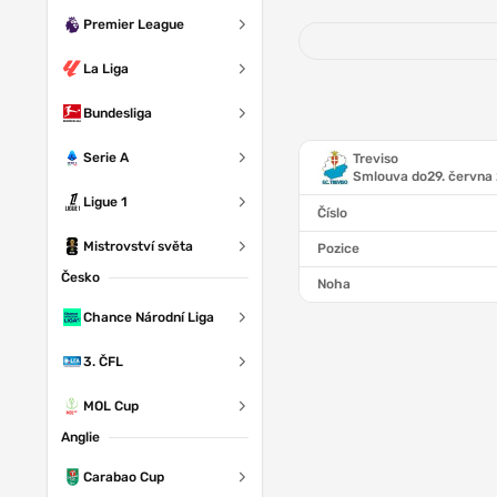
Premier League
La Liga
Bundesliga
Serie A
Treviso
Smlouva do
29. června
Ligue 1
Číslo
Mistrovství světa
Pozice
Česko
Noha
Chance Národní Liga
3. ČFL
MOL Cup
Anglie
Carabao Cup