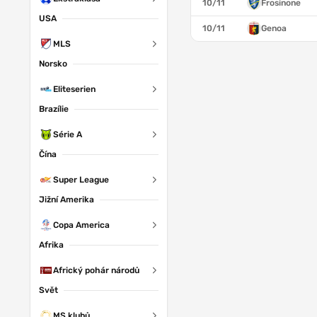
10/11
Frosinone
USA
10/11
Genoa
MLS
Norsko
Eliteserien
Brazílie
OB
Série A
Čína
Super League
Jižní Amerika
Copa America
Afrika
Africký pohár národů
Svět
MS klubů