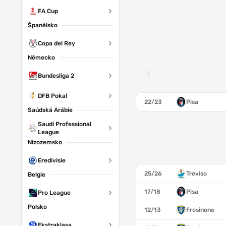
FA Cup
Španělsko
Copa del Rey
Německo
Bundesliga 2
DFB Pokal
22/23
Pisa
Saúdská Arábie
Saudi Professional
League
Nizozemsko
Eredivisie
25/26
Treviso
Belgie
17/18
Pisa
Pro League
Polsko
12/13
Frosinone
Ekstraklasa