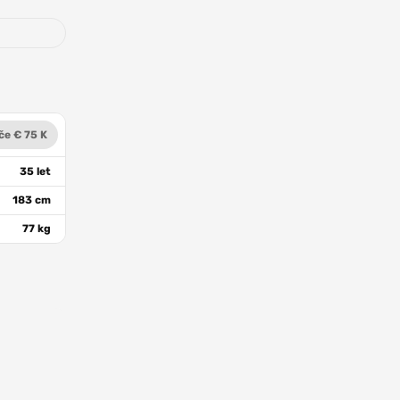
če € 75 K
35 let
183 cm
77 kg