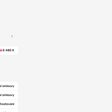
€ 480 K
í smlouvy
í smlouvy
hostování