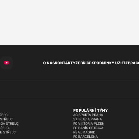
O NÁS
KONTAKTY
ŽEBŘÍČEK
PODMÍNKY UŽITÍ
ZPRAC
POPULÁRNÍ TÝMY
ŘELCI
AC SPARTA PRAHA
 STŘELCI
SK SLAVIA PRAHA
IGA STŘELCI
FC VIKTORIA PLZEŇ
TŘELCI
FC BANÍK OSTRAVA
E STŘELCI
REAL MADRID
FC BARCELONA