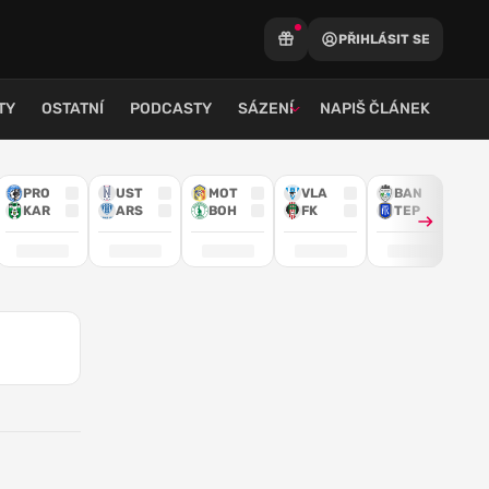
PŘIHLÁSIT SE
TY
OSTATNÍ
PODCASTY
SÁZENÍ
NAPIŠ ČLÁNEK
PRO
UST
MOT
VLA
BAN
KAR
ARS
BOH
FK
TEP