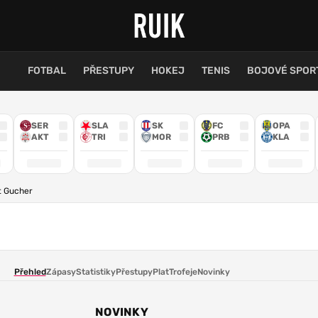
FOTBAL
PŘESTUPY
HOKEJ
TENIS
BOJOVÉ SPOR
SER
SLA
SK
FC
OPA
AKT
TRI
MOR
PRB
KLA
t Gucher
Přehled
Zápasy
Statistiky
Přestupy
Plat
Trofeje
Novinky
NOVINKY