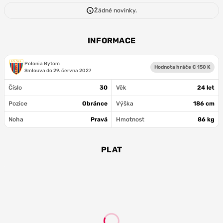
Žádné novinky.
INFORMACE
Polonia Bytom
Hodnota hráče € 150 K
Smlouva do
29. června 2027
Číslo
30
Věk
24 let
Pozice
Obránce
Výška
186 cm
Noha
Pravá
Hmotnost
86 kg
PLAT