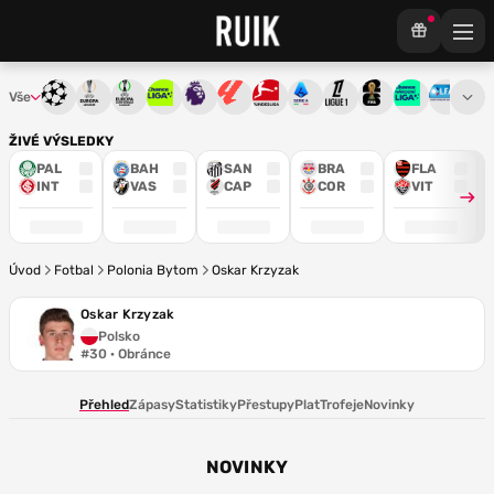
Vše
Liga mistrů
Evropská liga
Konferenční liga
Chance liga
Premier League
La Liga
Bundesliga
Serie A
Ligue 1
Mistrovství světa
Chance Národ
3. ČFL
M
ŽIVÉ VÝSLEDKY
PAL
BAH
SAN
BRA
FLA
INT
VAS
CAP
COR
VIT
Úvod
Fotbal
Polonia Bytom
Oskar Krzyzak
Oskar Krzyzak
Polsko
#30 · Obránce
Přehled
Zápasy
Statistiky
Přestupy
Plat
Trofeje
Novinky
NOVINKY