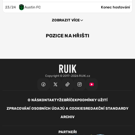
23/24
Austin FC
Konec hostování
ZOBRAZIT VÍCE
POZICE NA HŘIŠTI
ÚT
Copyright © 2017–2026 RUIK.cz
O NÁS
KONTAKTY
ŽEBŘÍČEK
PODMÍNKY UŽITÍ
ZPRACOVÁNÍ OSOBNÍCH ÚDAJŮ A COOKIES
REDAKČNÍ STANDARDY
ARCHIV
PARTNEŘI