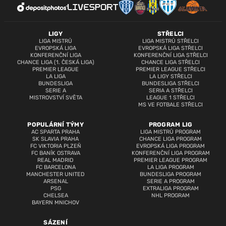
LIGY
STŘELCI
LIGA MISTRŮ
LIGA MISTRŮ STŘELCI
EVROPSKÁ LIGA
EVROPSKÁ LIGA STŘELCI
KONFERENČNÍ LIGA
KONFERENČNÍ LIGA STŘELCI
CHANCE LIGA (1. ČESKÁ LIGA)
CHANCE LIGA STŘELCI
PREMIER LEAGUE
PREMIER LEAGUE STŘELCI
LA LIGA
LA LIGY STŘELCI
BUNDESLIGA
BUNDESLIGA STŘELCI
SERIE A
SERIA A STŘELCI
MISTROVSTVÍ SVĚTA
LEAGUE 1 STŘELCI
MS VE FOTBALE STŘELCI
POPULÁRNÍ TÝMY
PROGRAM LIG
AC SPARTA PRAHA
LIGA MISTRŮ PROGRAM
SK SLAVIA PRAHA
CHANCE LIGA PROGRAM
FC VIKTORIA PLZEŇ
EVROPSKÁ LIGA PROGRAM
FC BANÍK OSTRAVA
KONFERENČNÍ LIGA PROGRAM
REAL MADRID
PREMIER LEAGUE PROGRAM
FC BARCELONA
LA LIGA PROGRAM
MANCHESTER UNITED
BUNDESLIGA PROGRAM
ARSENAL
SERIE A PROGRAM
PSG
EXTRALIGA PROGRAM
CHELSEA
NHL PROGRAM
BAYERN MNICHOV
SÁZENÍ