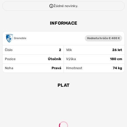
Žádné novinky.
INFORMACE
Grenoble
Hodnota hráče € 400 K
Číslo
2
Věk
26 let
Pozice
Útočník
Výška
180 cm
Noha
Pravá
Hmotnost
74 kg
PLAT