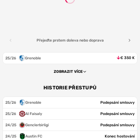
Přejeďte prstem doleva nebo doprava
€ 350 K
25/26
Grenoble
ZOBRAZIT VÍCE
HISTORIE PŘESTUPŮ
25/26
Grenoble
Podepsání smlouvy
25/26
Al Faisaly
Podepsání smlouvy
24/25
Genclerbirligi
Podepsání smlouvy
24/25
Austin FC
Konec hostování