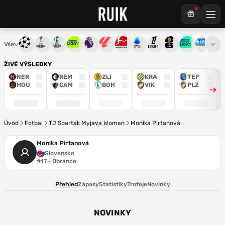
Vše
Liga mistrů
Evropská liga
Konferenční liga
Chance liga
Premier League
La Liga
Bundesliga
Serie A
Ligue 1
Mistrovství světa
Chance Národ
3. ČFL
M
ŽIVÉ VÝSLEDKY
NER
REM
ZLI
KRA
TEP
HOU
CAM
BOH
VIK
PLZ
Úvod
Fotbal
TJ Spartak Myjava Women
Monika Pirtanová
Monika Pirtanová
Slovensko
#17 · Obránce
Přehled
Zápasy
Statistiky
Trofeje
Novinky
NOVINKY