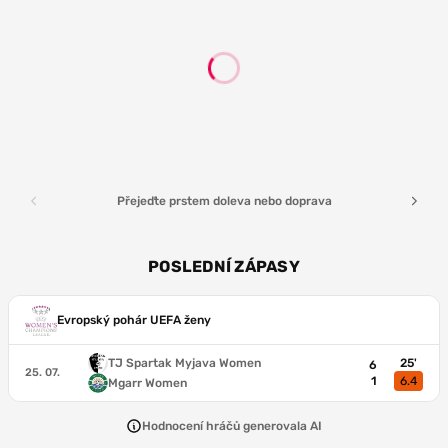
Přejeďte prstem doleva nebo doprava
POSLEDNÍ ZÁPASY
Evropský pohár UEFA ženy
TJ Spartak Myjava Women
25'
6
25. 07.
1
6.4
Mgarr Women
Hodnocení hráčů generovala AI