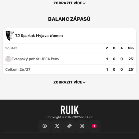
ZOBRAZIT VÍCE
BALANC ZÁPASŮ
TJ Spartak Myjava Women
Soutěž
Z
G
A
Min
Evropský pohár UEFA ženy
1
0
0
25'
Celkem 26/27
1
0
0
25'
ZOBRAZIT VÍCE
Copyright © 2017–2026 RUIK.cz