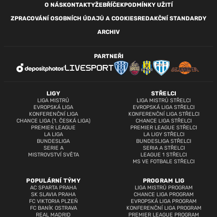
O NÁS
KONTAKTY
ŽEBŘÍČEK
PODMÍNKY UŽITÍ
ZPRACOVÁNÍ OSOBNÍCH ÚDAJŮ A COOKIES
REDAKČNÍ STANDARDY
ARCHIV
PARTNEŘI
LIGY
STŘELCI
LIGA MISTRŮ
LIGA MISTRŮ STŘELCI
EVROPSKÁ LIGA
EVROPSKÁ LIGA STŘELCI
KONFERENČNÍ LIGA
KONFERENČNÍ LIGA STŘELCI
CHANCE LIGA (1. ČESKÁ LIGA)
CHANCE LIGA STŘELCI
PREMIER LEAGUE
PREMIER LEAGUE STŘELCI
LA LIGA
LA LIGY STŘELCI
BUNDESLIGA
BUNDESLIGA STŘELCI
SERIE A
SERIA A STŘELCI
MISTROVSTVÍ SVĚTA
LEAGUE 1 STŘELCI
MS VE FOTBALE STŘELCI
POPULÁRNÍ TÝMY
PROGRAM LIG
AC SPARTA PRAHA
LIGA MISTRŮ PROGRAM
SK SLAVIA PRAHA
CHANCE LIGA PROGRAM
FC VIKTORIA PLZEŇ
EVROPSKÁ LIGA PROGRAM
FC BANÍK OSTRAVA
KONFERENČNÍ LIGA PROGRAM
REAL MADRID
PREMIER LEAGUE PROGRAM