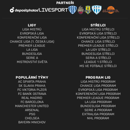
PARTNEŘI
LIGY
STŘELCI
LIGA MISTRŮ
LIGA MISTRŮ STŘELCI
EVROPSKÁ LIGA
EVROPSKÁ LIGA STŘELCI
KONFERENČNÍ LIGA
KONFERENČNÍ LIGA STŘELCI
CHANCE LIGA (1. ČESKÁ LIGA)
CHANCE LIGA STŘELCI
PREMIER LEAGUE
PREMIER LEAGUE STŘELCI
LA LIGA
LA LIGY STŘELCI
BUNDESLIGA
BUNDESLIGA STŘELCI
SERIE A
SERIA A STŘELCI
MISTROVSTVÍ SVĚTA
LEAGUE 1 STŘELCI
MS VE FOTBALE STŘELCI
POPULÁRNÍ TÝMY
PROGRAM LIG
AC SPARTA PRAHA
LIGA MISTRŮ PROGRAM
SK SLAVIA PRAHA
CHANCE LIGA PROGRAM
FC VIKTORIA PLZEŇ
EVROPSKÁ LIGA PROGRAM
FC BANÍK OSTRAVA
KONFERENČNÍ LIGA PROGRAM
REAL MADRID
PREMIER LEAGUE PROGRAM
FC BARCELONA
LA LIGA PROGRAM
MANCHESTER UNITED
BUNDESLIGA PROGRAM
ARSENAL
SERIE A PROGRAM
PSG
EXTRALIGA PROGRAM
CHELSEA
NHL PROGRAM
BAYERN MNICHOV