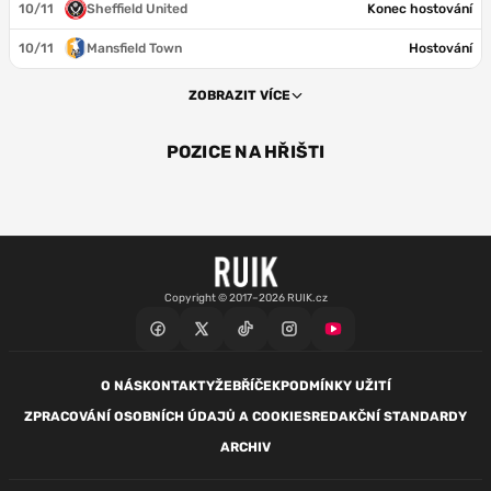
10/11
Sheffield United
Konec hostování
10/11
Mansfield Town
Hostování
ZOBRAZIT VÍCE
POZICE NA HŘIŠTI
BR
Copyright © 2017–2026 RUIK.cz
O NÁS
KONTAKTY
ŽEBŘÍČEK
PODMÍNKY UŽITÍ
ZPRACOVÁNÍ OSOBNÍCH ÚDAJŮ A COOKIES
REDAKČNÍ STANDARDY
ARCHIV