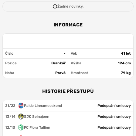
Žádné novinky.
INFORMACE
Číslo
-
Věk
41 let
Pozice
Brankář
Výška
194 cm
Noha
Pravá
Hmotnost
79 kg
HISTORIE PŘESTUPŮ
21/22
Paide Linnameeskond
Podepsání smlouvy
13/14
SJK Seinajoen
Podepsání smlouvy
12/13
FC Flora Tallinn
Podepsání smlouvy