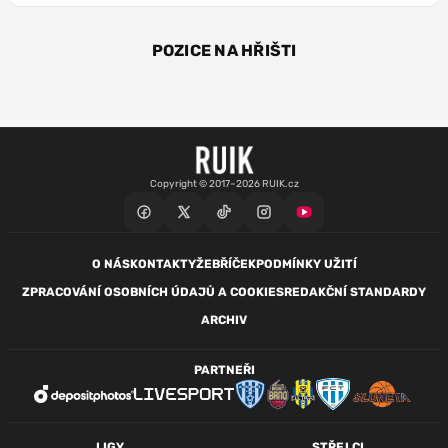
POZICE NA HŘIŠTI
ÚT
ÚT
Copyright © 2017–2026 RUIK.cz
O NÁS
KONTAKTY
ŽEBŘÍČEK
PODMÍNKY UŽITÍ
ZPRACOVÁNÍ OSOBNÍCH ÚDAJŮ A COOKIES
REDAKČNÍ STANDARDY
ARCHIV
PARTNEŘI
LIGY
STŘELCI