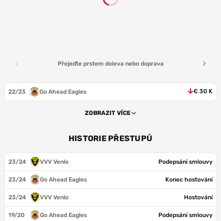
Přejeďte prstem doleva nebo doprava
€ 30 K
22/23
Go Ahead Eagles
ZOBRAZIT VÍCE
HISTORIE PŘESTUPŮ
23/24
VVV Venlo
Podepsání smlouvy
23/24
Go Ahead Eagles
Konec hostování
23/24
VVV Venlo
Hostování
19/20
Go Ahead Eagles
Podepsání smlouvy