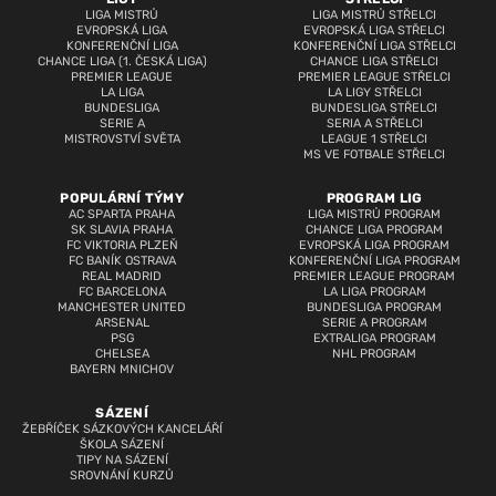
LIGA MISTRŮ
LIGA MISTRŮ STŘELCI
EVROPSKÁ LIGA
EVROPSKÁ LIGA STŘELCI
KONFERENČNÍ LIGA
KONFERENČNÍ LIGA STŘELCI
CHANCE LIGA (1. ČESKÁ LIGA)
CHANCE LIGA STŘELCI
PREMIER LEAGUE
PREMIER LEAGUE STŘELCI
LA LIGA
LA LIGY STŘELCI
BUNDESLIGA
BUNDESLIGA STŘELCI
SERIE A
SERIA A STŘELCI
MISTROVSTVÍ SVĚTA
LEAGUE 1 STŘELCI
MS VE FOTBALE STŘELCI
POPULÁRNÍ TÝMY
PROGRAM LIG
AC SPARTA PRAHA
LIGA MISTRŮ PROGRAM
SK SLAVIA PRAHA
CHANCE LIGA PROGRAM
FC VIKTORIA PLZEŇ
EVROPSKÁ LIGA PROGRAM
FC BANÍK OSTRAVA
KONFERENČNÍ LIGA PROGRAM
REAL MADRID
PREMIER LEAGUE PROGRAM
FC BARCELONA
LA LIGA PROGRAM
MANCHESTER UNITED
BUNDESLIGA PROGRAM
ARSENAL
SERIE A PROGRAM
PSG
EXTRALIGA PROGRAM
CHELSEA
NHL PROGRAM
BAYERN MNICHOV
SÁZENÍ
ŽEBŘÍČEK SÁZKOVÝCH KANCELÁŘÍ
ŠKOLA SÁZENÍ
TIPY NA SÁZENÍ
SROVNÁNÍ KURZŮ