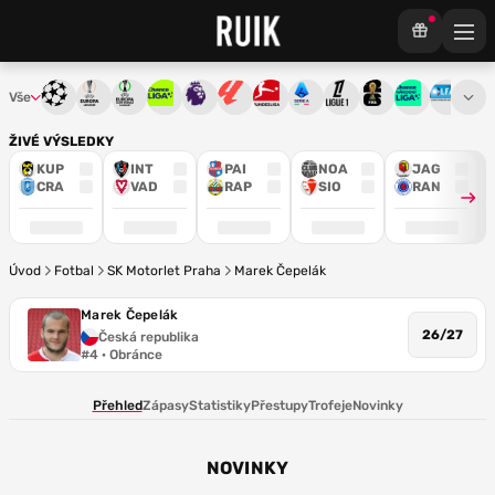
Vše
Liga mistrů
Evropská liga
Konferenční liga
Chance liga
Premier League
La Liga
Bundesliga
Serie A
Ligue 1
Mistrovství světa
Chance Národ
3. ČFL
M
ŽIVÉ VÝSLEDKY
KUP
INT
PAI
NOA
JAG
CRA
VAD
RAP
SIO
RAN
Úvod
Fotbal
SK Motorlet Praha
Marek Čepelák
Marek Čepelák
26/27
Česká republika
#4 · Obránce
Přehled
Zápasy
Statistiky
Přestupy
Trofeje
Novinky
NOVINKY