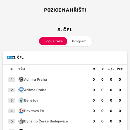
POZICE NA HŘIŠTI
ZÁL
3. ČFL
Ligová fáze
Program
3. ČFL
#
TÝM
M
Z
+ / -
PKT
1
Admira Praha
0
0
0
0
2
Aritma Praha
0
0
0
0
3
Benešov
0
0
0
0
4
Povltava FA
0
0
0
0
5
Dynamo České Budějovice
0
0
0
0