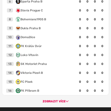
6
Sparta Praha B
0
0
0
0
7
Slavia Prague C
0
0
0
0
8
Bohemians1905 B
0
0
0
0
9
Dukla Praha B
0
0
0
0
10
Domažlice
0
0
0
0
11
FK Králův Dvůr
0
0
0
0
12
Loko Vltavín
0
0
0
0
13
SK Motorlet Praha
0
0
0
0
14
Viktoria Plzeň B
0
0
0
0
15
FC Písek
0
0
0
0
16
FK Příbram B
0
0
0
0
ZOBRAZIT VÍCE