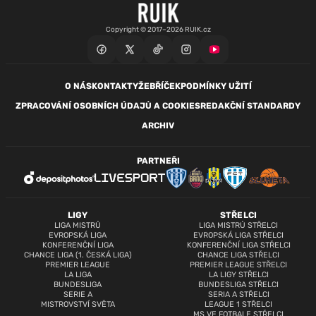
Copyright © 2017–2026 RUIK.cz
O NÁS
KONTAKTY
ŽEBŘÍČEK
PODMÍNKY UŽITÍ
ZPRACOVÁNÍ OSOBNÍCH ÚDAJŮ A COOKIES
REDAKČNÍ STANDARDY
ARCHIV
PARTNEŘI
LIGY
STŘELCI
LIGA MISTRŮ
LIGA MISTRŮ STŘELCI
EVROPSKÁ LIGA
EVROPSKÁ LIGA STŘELCI
KONFERENČNÍ LIGA
KONFERENČNÍ LIGA STŘELCI
CHANCE LIGA (1. ČESKÁ LIGA)
CHANCE LIGA STŘELCI
PREMIER LEAGUE
PREMIER LEAGUE STŘELCI
LA LIGA
LA LIGY STŘELCI
BUNDESLIGA
BUNDESLIGA STŘELCI
SERIE A
SERIA A STŘELCI
MISTROVSTVÍ SVĚTA
LEAGUE 1 STŘELCI
MS VE FOTBALE STŘELCI