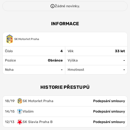
Žádné novinky.
INFORMACE
SK Motorlet Praha
Číslo
4
Věk
33 let
Pozice
Obránce
Výška
-
Noha
-
Hmotnost
-
HISTORIE PŘESTUPŮ
18/19
SK Motorlet Praha
Podepsání smlouvy
14/15
Vlašim
Podepsání smlouvy
12/13
SK Slavia Praha B
Podepsání smlouvy