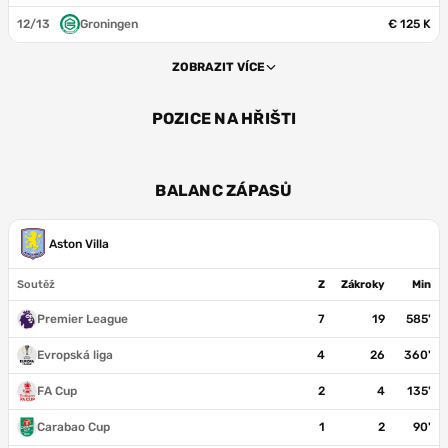
12/13
Groningen
€ 125 K
ZOBRAZIT VÍCE
POZICE NA HŘIŠTI
BR
BALANC ZÁPASŮ
Aston Villa
Soutěž
Z
Zákroky
Min
Premier League
7
19
585'
Evropská liga
4
26
360'
FA Cup
2
4
135'
Carabao Cup
1
2
90'