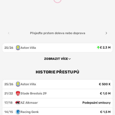
Přejeďte prstem doleva nebo doprava
£ 2,3 M
25/26
Aston Villa
ZOBRAZIT VÍCE
HISTORIE PŘESTUPŮ
25/26
Aston Villa
€ 500 K
21/22
Stade Brestois 29
€ 1,0 M
17/18
AZ Alkmaar
Podepsání smlouvy
14/15
Racing Genk
€ 1,5 M