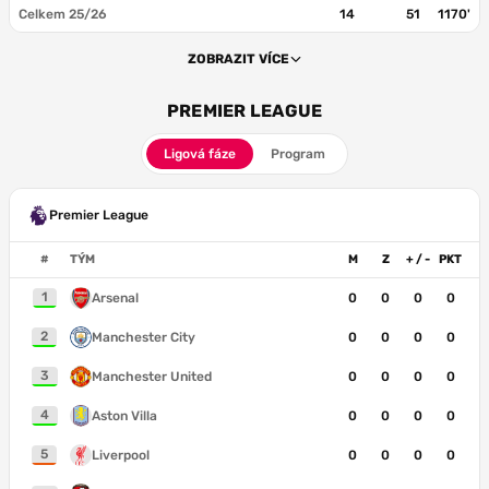
Celkem 25/26
14
51
1170'
ZOBRAZIT VÍCE
PREMIER LEAGUE
Ligová fáze
Program
Premier League
#
TÝM
M
Z
+ / -
PKT
1
Arsenal
0
0
0
0
2
Manchester City
0
0
0
0
3
Manchester United
0
0
0
0
4
Aston Villa
0
0
0
0
5
Liverpool
0
0
0
0