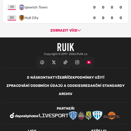
19
Ipswich Town
0
0
0
0
20
Hull City
0
0
0
0
ZOBRAZIT VÍCE
Copyright © 2017–2026 RUIK.cz
O NÁS
KONTAKTY
ŽEBŘÍČEK
PODMÍNKY UŽITÍ
ZPRACOVÁNÍ OSOBNÍCH ÚDAJŮ A COOKIES
REDAKČNÍ STANDARDY
ARCHIV
PARTNEŘI