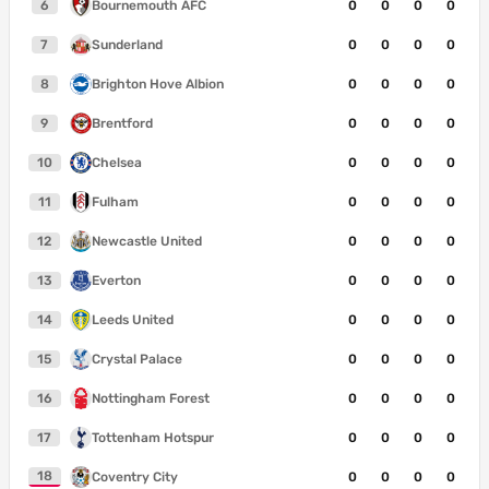
6
Bournemouth AFC
0
0
0
0
7
Sunderland
0
0
0
0
8
Brighton Hove Albion
0
0
0
0
9
Brentford
0
0
0
0
10
Chelsea
0
0
0
0
11
Fulham
0
0
0
0
12
Newcastle United
0
0
0
0
13
Everton
0
0
0
0
14
Leeds United
0
0
0
0
15
Crystal Palace
0
0
0
0
16
Nottingham Forest
0
0
0
0
17
Tottenham Hotspur
0
0
0
0
18
Coventry City
0
0
0
0