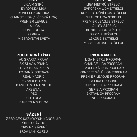
LIGY
STŘELCI
LIGA MISTRŮ
LIGA MISTRŮ STŘELCI
EVROPSKÁ LIGA
EVROPSKÁ LIGA STŘELCI
KONFERENČNÍ LIGA
KONFERENČNÍ LIGA STŘELCI
CHANCE LIGA (1. ČESKÁ LIGA)
CHANCE LIGA STŘELCI
PREMIER LEAGUE
PREMIER LEAGUE STŘELCI
LA LIGA
LA LIGY STŘELCI
BUNDESLIGA
BUNDESLIGA STŘELCI
SERIE A
SERIA A STŘELCI
MISTROVSTVÍ SVĚTA
LEAGUE 1 STŘELCI
MS VE FOTBALE STŘELCI
POPULÁRNÍ TÝMY
PROGRAM LIG
AC SPARTA PRAHA
LIGA MISTRŮ PROGRAM
SK SLAVIA PRAHA
CHANCE LIGA PROGRAM
FC VIKTORIA PLZEŇ
EVROPSKÁ LIGA PROGRAM
FC BANÍK OSTRAVA
KONFERENČNÍ LIGA PROGRAM
REAL MADRID
PREMIER LEAGUE PROGRAM
FC BARCELONA
LA LIGA PROGRAM
MANCHESTER UNITED
BUNDESLIGA PROGRAM
ARSENAL
SERIE A PROGRAM
PSG
EXTRALIGA PROGRAM
CHELSEA
NHL PROGRAM
BAYERN MNICHOV
SÁZENÍ
ŽEBŘÍČEK SÁZKOVÝCH KANCELÁŘÍ
ŠKOLA SÁZENÍ
TIPY NA SÁZENÍ
SROVNÁNÍ KURZŮ