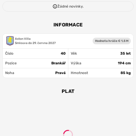
Žádné novinky.
INFORMACE
Aston Villa
Hodnota hráče € 1,5 M
Smlouva do
29. června 2027
Číslo
40
Věk
35 let
Pozice
Brankář
Výška
194 cm
Noha
Pravá
Hmotnost
85 kg
PLAT