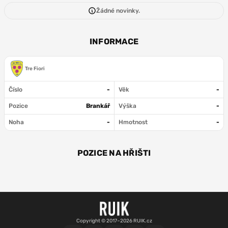
Žádné novinky.
INFORMACE
Tre Fiori
Číslo
-
Věk
-
Pozice
Brankář
Výška
-
Noha
-
Hmotnost
-
POZICE NA HŘIŠTI
BR
Copyright © 2017–2026 RUIK.cz