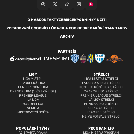
O NÁS
KONTAKTY
ŽEBŘÍČEK
PODMÍNKY UŽITÍ
ZPRACOVÁNÍ OSOBNÍCH ÚDAJŮ A COOKIES
REDAKČNÍ STANDARDY
ARCHIV
PARTNEŘI
LIGY
STŘELCI
LIGA MISTRŮ
LIGA MISTRŮ STŘELCI
EVROPSKÁ LIGA
EVROPSKÁ LIGA STŘELCI
KONFERENČNÍ LIGA
KONFERENČNÍ LIGA STŘELCI
CHANCE LIGA (1. ČESKÁ LIGA)
CHANCE LIGA STŘELCI
PREMIER LEAGUE
PREMIER LEAGUE STŘELCI
LA LIGA
LA LIGY STŘELCI
BUNDESLIGA
BUNDESLIGA STŘELCI
SERIE A
SERIA A STŘELCI
MISTROVSTVÍ SVĚTA
LEAGUE 1 STŘELCI
MS VE FOTBALE STŘELCI
POPULÁRNÍ TÝMY
PROGRAM LIG
AC SPARTA PRAHA
LIGA MISTRŮ PROGRAM