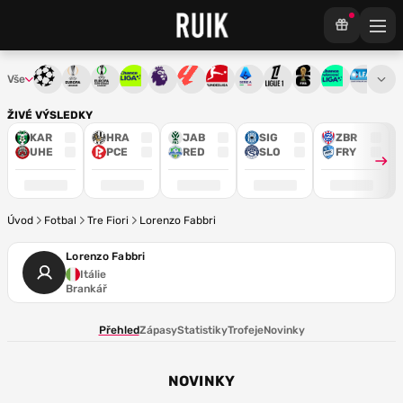
Vše
Liga mistrů
Evropská liga
Konferenční liga
Chance liga
Premier League
La Liga
Bundesliga
Serie A
Ligue 1
Mistrovství světa
Chance Národ
3. ČFL
M
ŽIVÉ VÝSLEDKY
KAR
HRA
JAB
SIG
ZBR
UHE
PCE
RED
SLO
FRY
Úvod
Fotbal
Tre Fiori
Lorenzo Fabbri
Lorenzo Fabbri
Itálie
Brankář
Přehled
Zápasy
Statistiky
Trofeje
Novinky
NOVINKY