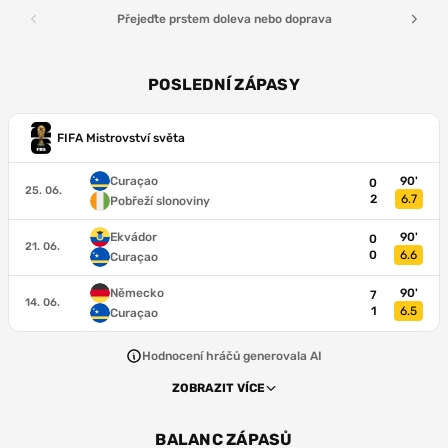
Přejeďte prstem doleva nebo doprava
POSLEDNÍ ZÁPASY
FIFA Mistrovství světa
Curaçao
90'
0
25. 06.
2
6.7
Pobřeží slonoviny
Ekvádor
90'
0
21. 06.
0
6.6
Curaçao
Německo
90'
7
14. 06.
1
6.5
Curaçao
Hodnocení hráčů generovala AI
ZOBRAZIT VÍCE
BALANC ZÁPASŮ