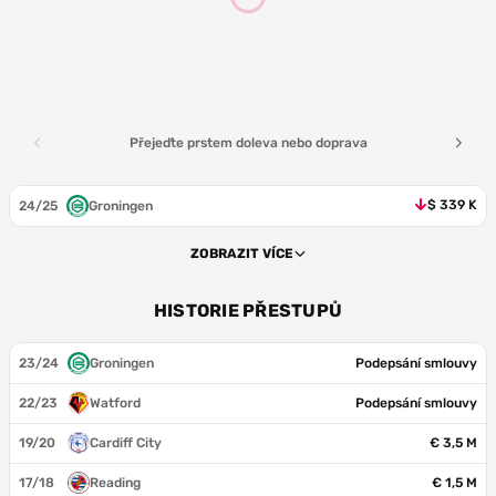
Přejeďte prstem doleva nebo doprava
$ 339 K
24/25
Groningen
ZOBRAZIT VÍCE
HISTORIE PŘESTUPŮ
23/24
Groningen
Podepsání smlouvy
22/23
Watford
Podepsání smlouvy
19/20
Cardiff City
€ 3,5 M
17/18
Reading
€ 1,5 M