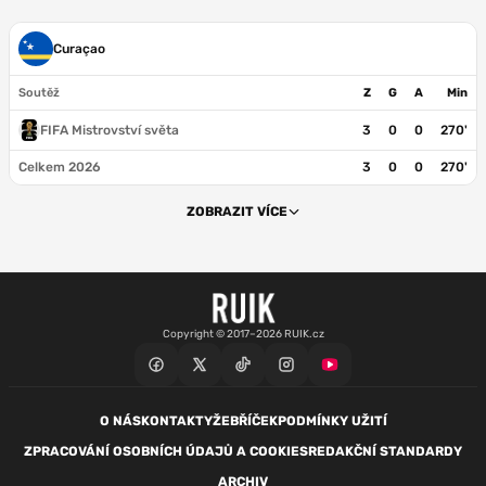
Curaçao
Soutěž
Z
G
A
Min
FIFA Mistrovství světa
3
0
0
270'
Celkem 2026
3
0
0
270'
ZOBRAZIT VÍCE
Copyright © 2017–2026 RUIK.cz
O NÁS
KONTAKTY
ŽEBŘÍČEK
PODMÍNKY UŽITÍ
ZPRACOVÁNÍ OSOBNÍCH ÚDAJŮ A COOKIES
REDAKČNÍ STANDARDY
ARCHIV