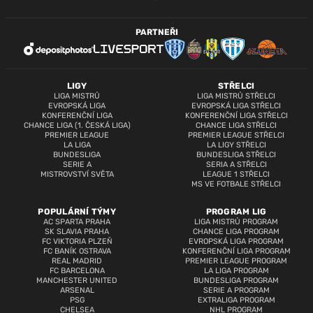
PARTNEŘI
LIGY
STŘELCI
LIGA MISTRŮ
LIGA MISTRŮ STŘELCI
EVROPSKÁ LIGA
EVROPSKÁ LIGA STŘELCI
KONFERENČNÍ LIGA
KONFERENČNÍ LIGA STŘELCI
CHANCE LIGA (1. ČESKÁ LIGA)
CHANCE LIGA STŘELCI
PREMIER LEAGUE
PREMIER LEAGUE STŘELCI
LA LIGA
LA LIGY STŘELCI
BUNDESLIGA
BUNDESLIGA STŘELCI
SERIE A
SERIA A STŘELCI
MISTROVSTVÍ SVĚTA
LEAGUE 1 STŘELCI
MS VE FOTBALE STŘELCI
POPULÁRNÍ TÝMY
PROGRAM LIG
AC SPARTA PRAHA
LIGA MISTRŮ PROGRAM
SK SLAVIA PRAHA
CHANCE LIGA PROGRAM
FC VIKTORIA PLZEŇ
EVROPSKÁ LIGA PROGRAM
FC BANÍK OSTRAVA
KONFERENČNÍ LIGA PROGRAM
REAL MADRID
PREMIER LEAGUE PROGRAM
FC BARCELONA
LA LIGA PROGRAM
MANCHESTER UNITED
BUNDESLIGA PROGRAM
ARSENAL
SERIE A PROGRAM
PSG
EXTRALIGA PROGRAM
CHELSEA
NHL PROGRAM