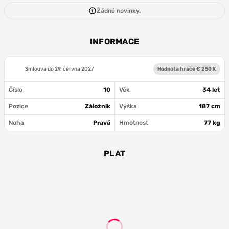
Žádné novinky.
INFORMACE
Smlouva do
29. června 2027
Hodnota hráče € 250 K
Číslo
10
Věk
34 let
Pozice
Záložník
Výška
187 cm
Noha
Pravá
Hmotnost
77 kg
PLAT