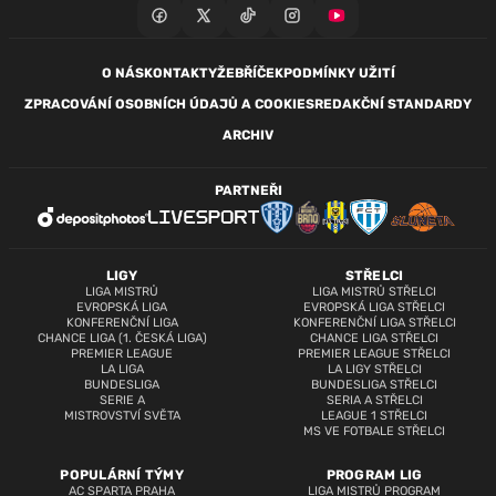
O NÁS
KONTAKTY
ŽEBŘÍČEK
PODMÍNKY UŽITÍ
ZPRACOVÁNÍ OSOBNÍCH ÚDAJŮ A COOKIES
REDAKČNÍ STANDARDY
ARCHIV
PARTNEŘI
LIGY
STŘELCI
LIGA MISTRŮ
LIGA MISTRŮ STŘELCI
EVROPSKÁ LIGA
EVROPSKÁ LIGA STŘELCI
KONFERENČNÍ LIGA
KONFERENČNÍ LIGA STŘELCI
CHANCE LIGA (1. ČESKÁ LIGA)
CHANCE LIGA STŘELCI
PREMIER LEAGUE
PREMIER LEAGUE STŘELCI
LA LIGA
LA LIGY STŘELCI
BUNDESLIGA
BUNDESLIGA STŘELCI
SERIE A
SERIA A STŘELCI
MISTROVSTVÍ SVĚTA
LEAGUE 1 STŘELCI
MS VE FOTBALE STŘELCI
POPULÁRNÍ TÝMY
PROGRAM LIG
AC SPARTA PRAHA
LIGA MISTRŮ PROGRAM