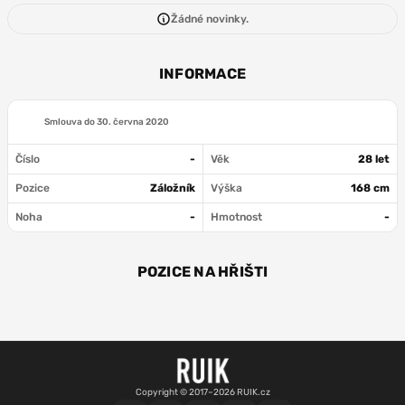
Žádné novinky.
INFORMACE
Smlouva do
30. června 2020
Číslo
-
Věk
28 let
Pozice
Záložník
Výška
168 cm
Noha
-
Hmotnost
-
POZICE NA HŘIŠTI
ZÁL
Copyright © 2017–2026 RUIK.cz