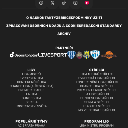
O NÁS
KONTAKTY
ŽEBŘÍČEK
PODMÍNKY UŽITÍ
ZPRACOVÁNÍ OSOBNÍCH ÚDAJŮ A COOKIES
REDAKČNÍ STANDARDY
ARCHIV
PARTNEŘI
LIGY
STŘELCI
LIGA MISTRŮ
LIGA MISTRŮ STŘELCI
EVROPSKÁ LIGA
EVROPSKÁ LIGA STŘELCI
KONFERENČNÍ LIGA
KONFERENČNÍ LIGA STŘELCI
CHANCE LIGA (1. ČESKÁ LIGA)
CHANCE LIGA STŘELCI
PREMIER LEAGUE
PREMIER LEAGUE STŘELCI
LA LIGA
LA LIGY STŘELCI
BUNDESLIGA
BUNDESLIGA STŘELCI
SERIE A
SERIA A STŘELCI
MISTROVSTVÍ SVĚTA
LEAGUE 1 STŘELCI
MS VE FOTBALE STŘELCI
POPULÁRNÍ TÝMY
PROGRAM LIG
AC SPARTA PRAHA
LIGA MISTRŮ PROGRAM