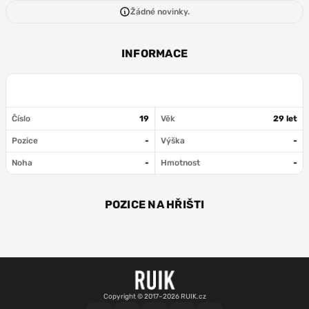
Žádné novinky.
INFORMACE
Číslo
19
Věk
29 let
Pozice
-
Výška
-
Noha
-
Hmotnost
-
POZICE NA HŘIŠTI
Copyright © 2017–2026 RUIK.cz