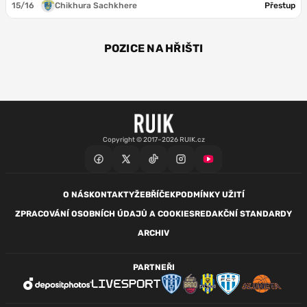
15/16
Chikhura Sachkhere
Přestup
POZICE NA HŘIŠTI
ZÁL
ZÁL
Copyright © 2017–2026 RUIK.cz
O NÁS
KONTAKTY
ŽEBŘÍČEK
PODMÍNKY UŽITÍ
ZPRACOVÁNÍ OSOBNÍCH ÚDAJŮ A COOKIES
REDAKČNÍ STANDARDY
ARCHIV
PARTNEŘI