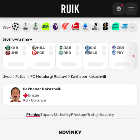
Vše
Liga mistrů
Evropská liga
Konferenční liga
Chance liga
Premier League
La Liga
Bundesliga
Serie A
Ligue 1
Mistrovství světa
Chance Národ
3. ČFL
M
ŽIVÉ VÝSLEDKY
KAR
HRA
JAB
SIG
ZBR
UHE
PCE
RED
SLO
FRY
Úvod
Fotbal
FC Metalurgi Rustavi
Kakhaber Kakashvili
Kakhaber Kakashvili
Gruzie
#8 · Obránce
Přehled
Zápasy
Statistiky
Přestupy
Trofeje
Novinky
NOVINKY