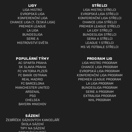
LIGY
STŘELCI
LIGA MISTRŮ
LIGA MISTRŮ STŘELCI
EVROPSKÁ LIGA
EVROPSKÁ LIGA STŘELCI
KONFERENČNÍ LIGA
KONFERENČNÍ LIGA STŘELCI
CHANCE LIGA (1. ČESKÁ LIGA)
CHANCE LIGA STŘELCI
PREMIER LEAGUE
PREMIER LEAGUE STŘELCI
LA LIGA
LA LIGY STŘELCI
BUNDESLIGA
BUNDESLIGA STŘELCI
SERIE A
SERIA A STŘELCI
MISTROVSTVÍ SVĚTA
LEAGUE 1 STŘELCI
MS VE FOTBALE STŘELCI
POPULÁRNÍ TÝMY
PROGRAM LIG
AC SPARTA PRAHA
LIGA MISTRŮ PROGRAM
SK SLAVIA PRAHA
CHANCE LIGA PROGRAM
FC VIKTORIA PLZEŇ
EVROPSKÁ LIGA PROGRAM
FC BANÍK OSTRAVA
KONFERENČNÍ LIGA PROGRAM
REAL MADRID
PREMIER LEAGUE PROGRAM
FC BARCELONA
LA LIGA PROGRAM
MANCHESTER UNITED
BUNDESLIGA PROGRAM
ARSENAL
SERIE A PROGRAM
PSG
EXTRALIGA PROGRAM
CHELSEA
NHL PROGRAM
BAYERN MNICHOV
SÁZENÍ
ŽEBŘÍČEK SÁZKOVÝCH KANCELÁŘÍ
ŠKOLA SÁZENÍ
TIPY NA SÁZENÍ