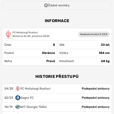
Žádné novinky.
INFORMACE
FC Metalurgi Rustavi
Hodnota hráče € 25 K
Smlouva do
30. prosince 2026
Číslo
8
Věk
33 let
Pozice
Obránce
Výška
184 cm
Noha
Pravá
Hmotnost
68 kg
HISTORIE PŘESTUPŮ
24/25
FC Metalurgi Rustavi
Podepsání smlouvy
22/23
Gagra FC
Podepsání smlouvy
18/19
WIT Georgia Tbilisi
Podepsání smlouvy