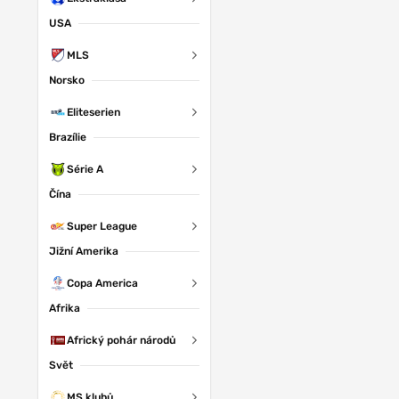
USA
MLS
Norsko
Eliteserien
Brazílie
Série A
Čína
Super League
Jižní Amerika
Copa America
Afrika
Africký pohár národů
Svět
MS klubů