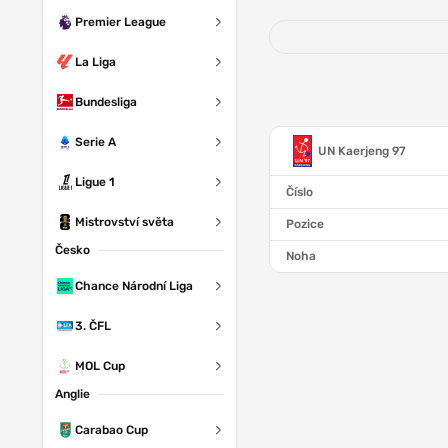
Premier League
La Liga
Bundesliga
Serie A
UN Kaerjeng 97
Ligue 1
Číslo
Mistrovství světa
Pozice
Česko
Noha
Chance Národní Liga
3. ČFL
MOL Cup
Anglie
Carabao Cup