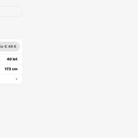
če € 48 K
40 let
173 cm
-