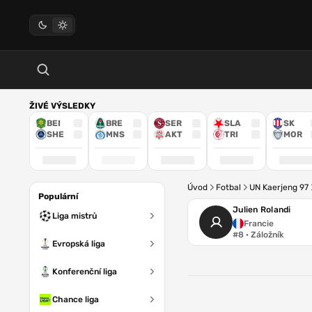
ŽIVÉ VÝSLEDKY
BEI
BRE
SER
SLA
SK
SHE
MNS
AKT
TRI
MOR
Úvod
Fotbal
UN Kaerjeng 97
Populární
Julien Rolandi
Liga mistrů
Francie
#8 · Záložník
Evropská liga
Konferenční liga
Chance liga