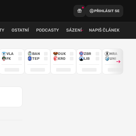
PŘIHLÁSIT SE
TY
OSTATNÍ
PODCASTY
SÁZENÍ
NAPIŠ ČLÁNEK
VLA
BAN
DUK
ZBR
HRA
FK
TEP
KRO
LIB
UNI