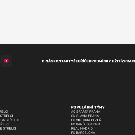
O NÁS
KONTAKTY
ŽEBŘÍČEK
PODMÍNKY UŽITÍ
ZPRAC
POPULÁRNÍ TÝMY
ŘELCI
AC SPARTA PRAHA
 STŘELCI
SK SLAVIA PRAHA
IGA STŘELCI
FC VIKTORIA PLZEŇ
TŘELCI
FC BANÍK OSTRAVA
E STŘELCI
REAL MADRID
FC BARCELONA