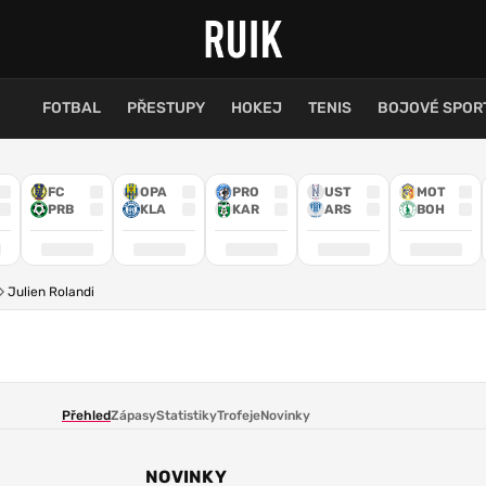
FOTBAL
PŘESTUPY
HOKEJ
TENIS
BOJOVÉ SPOR
FC
OPA
PRO
UST
MOT
PRB
KLA
KAR
ARS
BOH
Julien Rolandi
Přehled
Zápasy
Statistiky
Trofeje
Novinky
NOVINKY