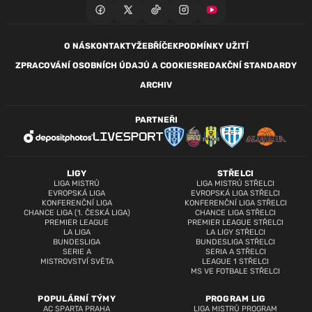
O NÁS
KONTAKTY
ŽEBŘÍČEK
PODMÍNKY UŽITÍ
ZPRACOVÁNÍ OSOBNÍCH ÚDAJŮ A COOKIES
REDAKČNÍ STANDARDY
ARCHIV
PARTNEŘI
LIGY
STŘELCI
LIGA MISTRŮ
LIGA MISTRŮ STŘELCI
EVROPSKÁ LIGA
EVROPSKÁ LIGA STŘELCI
KONFERENČNÍ LIGA
KONFERENČNÍ LIGA STŘELCI
CHANCE LIGA (1. ČESKÁ LIGA)
CHANCE LIGA STŘELCI
PREMIER LEAGUE
PREMIER LEAGUE STŘELCI
LA LIGA
LA LIGY STŘELCI
BUNDESLIGA
BUNDESLIGA STŘELCI
SERIE A
SERIA A STŘELCI
MISTROVSTVÍ SVĚTA
LEAGUE 1 STŘELCI
MS VE FOTBALE STŘELCI
POPULÁRNÍ TÝMY
PROGRAM LIG
AC SPARTA PRAHA
LIGA MISTRŮ PROGRAM