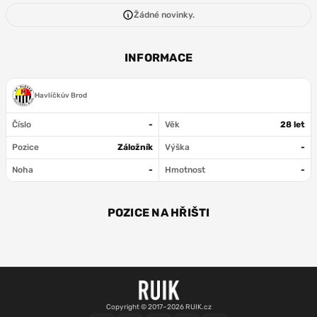
Žádné novinky.
INFORMACE
Havlíčkův Brod
Číslo
-
Věk
28 let
Pozice
Záložník
Výška
-
Noha
-
Hmotnost
-
POZICE NA HŘIŠTI
ZÁL
Copyright © 2017–2026 RUIK.cz