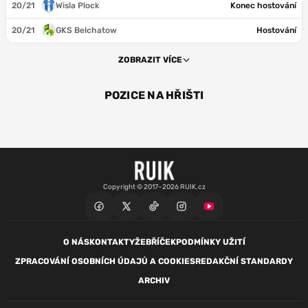
20/21
Wisla Plock
Konec hostování
20/21
GKS Belchatow
Hostování
ZOBRAZIT VÍCE
POZICE NA HŘIŠTI
ZÁL
Copyright © 2017–2026 RUIK.cz
O NÁS
KONTAKTY
ŽEBŘÍČEK
PODMÍNKY UŽITÍ
ZPRACOVÁNÍ OSOBNÍCH ÚDAJŮ A COOKIES
REDAKČNÍ STANDARDY
ARCHIV