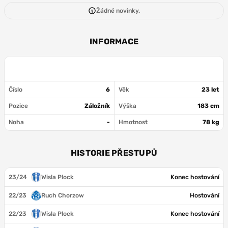
Žádné novinky.
INFORMACE
Číslo
6
Věk
23 let
Pozice
Záložník
Výška
183 cm
Noha
-
Hmotnost
78 kg
HISTORIE PŘESTUPŮ
23/24
Wisla Plock
Konec hostování
22/23
Ruch Chorzow
Hostování
22/23
Wisla Plock
Konec hostování