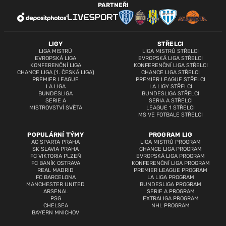
PARTNEŘI
LIGY
STŘELCI
LIGA MISTRŮ
LIGA MISTRŮ STŘELCI
EVROPSKÁ LIGA
EVROPSKÁ LIGA STŘELCI
KONFERENČNÍ LIGA
KONFERENČNÍ LIGA STŘELCI
CHANCE LIGA (1. ČESKÁ LIGA)
CHANCE LIGA STŘELCI
PREMIER LEAGUE
PREMIER LEAGUE STŘELCI
LA LIGA
LA LIGY STŘELCI
BUNDESLIGA
BUNDESLIGA STŘELCI
SERIE A
SERIA A STŘELCI
MISTROVSTVÍ SVĚTA
LEAGUE 1 STŘELCI
MS VE FOTBALE STŘELCI
POPULÁRNÍ TÝMY
PROGRAM LIG
AC SPARTA PRAHA
LIGA MISTRŮ PROGRAM
SK SLAVIA PRAHA
CHANCE LIGA PROGRAM
FC VIKTORIA PLZEŇ
EVROPSKÁ LIGA PROGRAM
FC BANÍK OSTRAVA
KONFERENČNÍ LIGA PROGRAM
REAL MADRID
PREMIER LEAGUE PROGRAM
FC BARCELONA
LA LIGA PROGRAM
MANCHESTER UNITED
BUNDESLIGA PROGRAM
ARSENAL
SERIE A PROGRAM
PSG
EXTRALIGA PROGRAM
CHELSEA
NHL PROGRAM
BAYERN MNICHOV