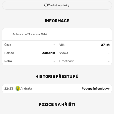
Žádné novinky.
INFORMACE
Smlouva do
29. června 2026
Číslo
-
Věk
27 let
Pozice
Záložník
Výška
-
Noha
-
Hmotnost
-
HISTORIE PŘESTUPŮ
22/23
Andratx
Podepsání smlouvy
POZICE NA HŘIŠTI
ZÁL