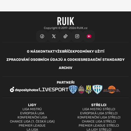
Copyright © 2017–2026 RUIK.cz
O NÁS
KONTAKTY
ŽEBŘÍČEK
PODMÍNKY UŽITÍ
ZPRACOVÁNÍ OSOBNÍCH ÚDAJŮ A COOKIES
REDAKČNÍ STANDARDY
ARCHIV
PARTNEŘI
LIGY
STŘELCI
LIGA MISTRŮ
LIGA MISTRŮ STŘELCI
EVROPSKÁ LIGA
EVROPSKÁ LIGA STŘELCI
KONFERENČNÍ LIGA
KONFERENČNÍ LIGA STŘELCI
CHANCE LIGA (1. ČESKÁ LIGA)
CHANCE LIGA STŘELCI
PREMIER LEAGUE
PREMIER LEAGUE STŘELCI
LA LIGA
LA LIGY STŘELCI