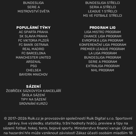
BUNDESLIGA
BUNDESLIGA STŘELCI
SERIE A
SERIA A STŘELCI
MISTROVSTVÍ SVĚTA
LEAGUE 1 STŘELCI
MS VE FOTBALE STŘELCI
POPULÁRNÍ TÝMY
PROGRAM LIG
AC SPARTA PRAHA
LIGA MISTRŮ PROGRAM
SK SLAVIA PRAHA
CHANCE LIGA PROGRAM
FC VIKTORIA PLZEŇ
EVROPSKÁ LIGA PROGRAM
FC BANÍK OSTRAVA
KONFERENČNÍ LIGA PROGRAM
REAL MADRID
PREMIER LEAGUE PROGRAM
FC BARCELONA
LA LIGA PROGRAM
MANCHESTER UNITED
BUNDESLIGA PROGRAM
ARSENAL
SERIE A PROGRAM
PSG
EXTRALIGA PROGRAM
CHELSEA
NHL PROGRAM
BAYERN MNICHOV
SÁZENÍ
ŽEBŘÍČEK SÁZKOVÝCH KANCELÁŘÍ
ŠKOLA SÁZENÍ
TIPY NA SÁZENÍ
SROVNÁNÍ KURZŮ
© 2017–2026 Ruik.cz je provozován společností Ruik Digital s.r.o. Sportovní
zprávy, live výsledky, statistiky, tržní hodnoty hráčů, preview a tipy na
sázení: fotbal, hokej, tenis, bojové sporty. Ministerstvo financí varuje: Účastí
na hazardní hře může vzniknout závislost! Zákaz účasti osobám mladším 18