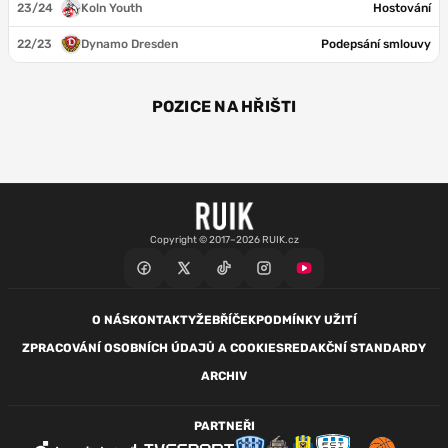
23/24
Koln Youth
Hostování
22/23
Dynamo Dresden
Podepsání smlouvy
POZICE NA HŘIŠTI
ÚT
Copyright © 2017–2026 RUIK.cz
O NÁS
KONTAKTY
ŽEBŘÍČEK
PODMÍNKY UŽITÍ
ZPRACOVÁNÍ OSOBNÍCH ÚDAJŮ A COOKIES
REDAKČNÍ STANDARDY
ARCHIV
PARTNEŘI