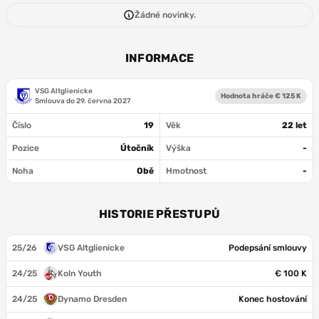
Žádné novinky.
INFORMACE
VSG Altglienicke
Hodnota hráče € 125 K
Smlouva do
29. června 2027
Číslo
19
Věk
22 let
Pozice
Útočník
Výška
-
Noha
Obě
Hmotnost
-
HISTORIE PŘESTUPŮ
25/26
VSG Altglienicke
Podepsání smlouvy
24/25
Koln Youth
€ 100 K
24/25
Dynamo Dresden
Konec hostování