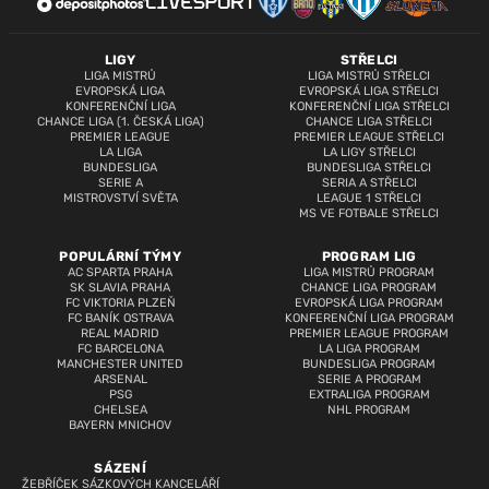
LIGY
STŘELCI
LIGA MISTRŮ
LIGA MISTRŮ STŘELCI
EVROPSKÁ LIGA
EVROPSKÁ LIGA STŘELCI
KONFERENČNÍ LIGA
KONFERENČNÍ LIGA STŘELCI
CHANCE LIGA (1. ČESKÁ LIGA)
CHANCE LIGA STŘELCI
PREMIER LEAGUE
PREMIER LEAGUE STŘELCI
LA LIGA
LA LIGY STŘELCI
BUNDESLIGA
BUNDESLIGA STŘELCI
SERIE A
SERIA A STŘELCI
MISTROVSTVÍ SVĚTA
LEAGUE 1 STŘELCI
MS VE FOTBALE STŘELCI
POPULÁRNÍ TÝMY
PROGRAM LIG
AC SPARTA PRAHA
LIGA MISTRŮ PROGRAM
SK SLAVIA PRAHA
CHANCE LIGA PROGRAM
FC VIKTORIA PLZEŇ
EVROPSKÁ LIGA PROGRAM
FC BANÍK OSTRAVA
KONFERENČNÍ LIGA PROGRAM
REAL MADRID
PREMIER LEAGUE PROGRAM
FC BARCELONA
LA LIGA PROGRAM
MANCHESTER UNITED
BUNDESLIGA PROGRAM
ARSENAL
SERIE A PROGRAM
PSG
EXTRALIGA PROGRAM
CHELSEA
NHL PROGRAM
BAYERN MNICHOV
SÁZENÍ
ŽEBŘÍČEK SÁZKOVÝCH KANCELÁŘÍ