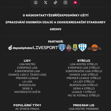
O NÁS
KONTAKTY
ŽEBŘÍČEK
PODMÍNKY UŽITÍ
ZPRACOVÁNÍ OSOBNÍCH ÚDAJŮ A COOKIES
REDAKČNÍ STANDARDY
ARCHIV
PARTNEŘI
LIGY
STŘELCI
LIGA MISTRŮ
LIGA MISTRŮ STŘELCI
EVROPSKÁ LIGA
EVROPSKÁ LIGA STŘELCI
KONFERENČNÍ LIGA
KONFERENČNÍ LIGA STŘELCI
CHANCE LIGA (1. ČESKÁ LIGA)
CHANCE LIGA STŘELCI
PREMIER LEAGUE
PREMIER LEAGUE STŘELCI
LA LIGA
LA LIGY STŘELCI
BUNDESLIGA
BUNDESLIGA STŘELCI
SERIE A
SERIA A STŘELCI
MISTROVSTVÍ SVĚTA
LEAGUE 1 STŘELCI
MS VE FOTBALE STŘELCI
POPULÁRNÍ TÝMY
PROGRAM LIG
AC SPARTA PRAHA
LIGA MISTRŮ PROGRAM