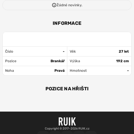
Žádné novinky.
INFORMACE
Číslo
-
Věk
27 let
Pozice
Brankář
Výška
192 cm
Noha
Pravá
Hmotnost
-
POZICE NA HŘIŠTI
BR
Copyright © 2017–2026 RUIK.cz