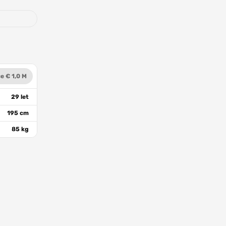
e € 1,0 M
29 let
195 cm
85 kg