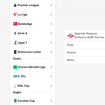
Premier League
La Liga
Bundesliga
Serie A
Spartak Moscow
Smlouva do
29. června
Ligue 1
Číslo
Mistrovství světa
Pozice
Česko
Noha
Chance Národní Liga
3. ČFL
MOL Cup
Anglie
Carabao Cup