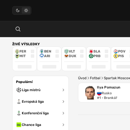
ŽIVÉ VÝSLEDKY
FER
BEN
VLT
SLA
POV
MIT
ARI
DUK
PRB
PIS
Úvod
Fotbal
Spartak Mosco
Populární
Ilya Pomazun
Liga mistrů
Rusko
#1 · Brankář
Evropská liga
Konferenční liga
Chance liga