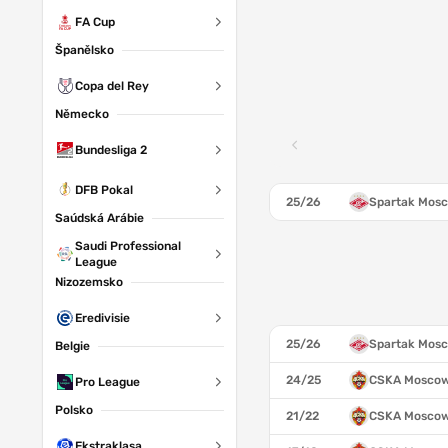
FA Cup
Španělsko
Copa del Rey
Německo
Bundesliga 2
DFB Pokal
25/26
Spartak Mos
Saúdská Arábie
Saudi Professional
League
Nizozemsko
Eredivisie
25/26
Spartak Mos
Belgie
24/25
CSKA Mosco
Pro League
Polsko
21/22
CSKA Mosco
Ekstraklasa