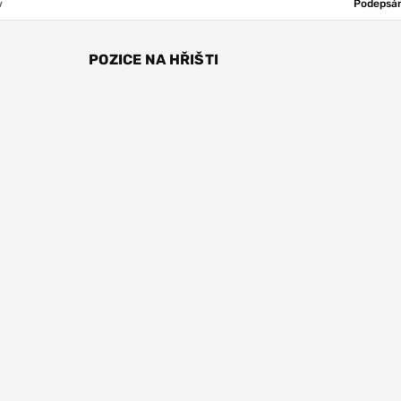
w
Podepsán
POZICE NA HŘIŠTI