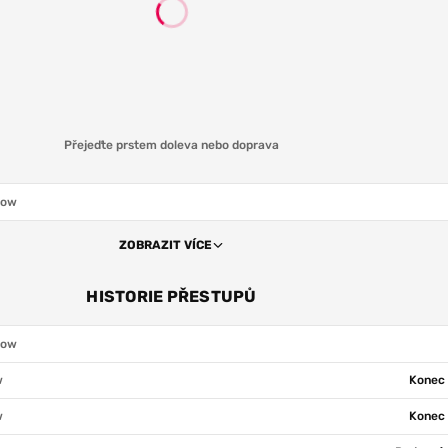
Přejeďte prstem doleva nebo doprava
cow
ZOBRAZIT VÍCE
HISTORIE PŘESTUPŮ
cow
w
Konec 
w
Konec 