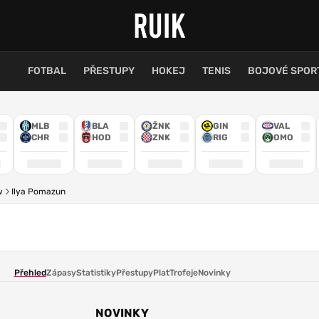
FOTBAL
PŘESTUPY
HOKEJ
TENIS
BOJOVÉ SPOR
MLB
BLA
ŽNK
GIN
VAL
CHR
HOD
ZNK
RIG
OMO
w
Ilya Pomazun
Přehled
Zápasy
Statistiky
Přestupy
Plat
Trofeje
Novinky
NOVINKY