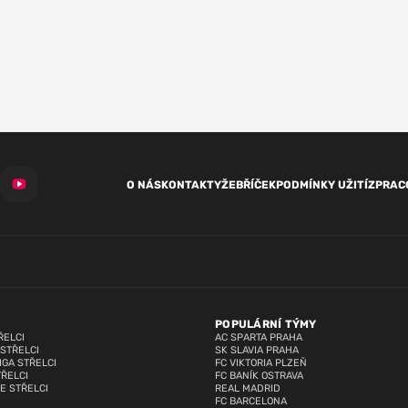
O NÁS
KONTAKTY
ŽEBŘÍČEK
PODMÍNKY UŽITÍ
ZPRAC
POPULÁRNÍ TÝMY
ŘELCI
AC SPARTA PRAHA
 STŘELCI
SK SLAVIA PRAHA
IGA STŘELCI
FC VIKTORIA PLZEŇ
TŘELCI
FC BANÍK OSTRAVA
E STŘELCI
REAL MADRID
FC BARCELONA