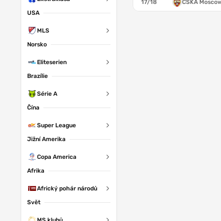
17/18
CSKA Mosco
USA
MLS
Norsko
BR
Eliteserien
Brazílie
Série A
Čína
Super League
Jižní Amerika
Copa America
Afrika
Africký pohár národů
Svět
MS klubů