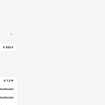
€ 920 K
€ 1,2 M
hostování
hostování