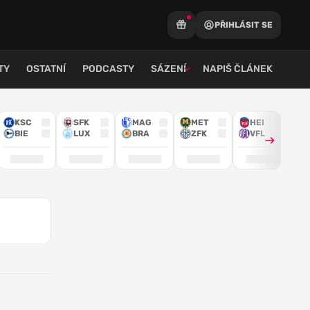
PŘIHLÁSIT SE
TY
OSTATNÍ
PODCASTY
SÁZENÍ
NAPIŠ ČLÁNEK
KSC
SFK
MAG
MET
HEI
BIE
LUX
BRA
ZFK
VFL