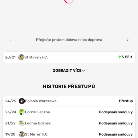
Přejeďte prstem doleva nebo doprava
$ 55 K
20/21
St Mirren F.C.
ZOBRAZIT VÍCE
HISTORIE PŘESTUPŮ
24/25
Polonia Warszawa
Přestup
23/24
Gornik Leczna
Podepsání smlouvy
21/22
Lechia Gdansk
Podepsání smlouvy
19/20
St Mirren F.C.
Podepsání smlouvy