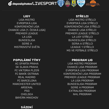
LIGY
STŘELCI
LIGA MISTRŮ
LIGA MISTRŮ STŘELCI
EVROPSKÁ LIGA
EVROPSKÁ LIGA STŘELCI
KONFERENČNÍ LIGA
KONFERENČNÍ LIGA STŘELCI
CHANCE LIGA (1. ČESKÁ LIGA)
CHANCE LIGA STŘELCI
PREMIER LEAGUE
PREMIER LEAGUE STŘELCI
LA LIGA
LA LIGY STŘELCI
BUNDESLIGA
BUNDESLIGA STŘELCI
SERIE A
SERIA A STŘELCI
MISTROVSTVÍ SVĚTA
LEAGUE 1 STŘELCI
MS VE FOTBALE STŘELCI
POPULÁRNÍ TÝMY
PROGRAM LIG
AC SPARTA PRAHA
LIGA MISTRŮ PROGRAM
SK SLAVIA PRAHA
CHANCE LIGA PROGRAM
FC VIKTORIA PLZEŇ
EVROPSKÁ LIGA PROGRAM
FC BANÍK OSTRAVA
KONFERENČNÍ LIGA PROGRAM
REAL MADRID
PREMIER LEAGUE PROGRAM
FC BARCELONA
LA LIGA PROGRAM
MANCHESTER UNITED
BUNDESLIGA PROGRAM
ARSENAL
SERIE A PROGRAM
PSG
EXTRALIGA PROGRAM
CHELSEA
NHL PROGRAM
BAYERN MNICHOV
SÁZENÍ