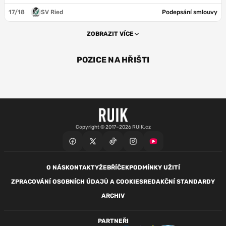
17/18
SV Ried
Podepsání smlouvy
ZOBRAZIT VÍCE
POZICE NA HŘIŠTI
ÚT
Copyright © 2017–2026 RUIK.cz
O NÁS
KONTAKTY
ŽEBŘÍČEK
PODMÍNKY UŽITÍ
ZPRACOVÁNÍ OSOBNÍCH ÚDAJŮ A COOKIES
REDAKČNÍ STANDARDY
ARCHIV
PARTNEŘI